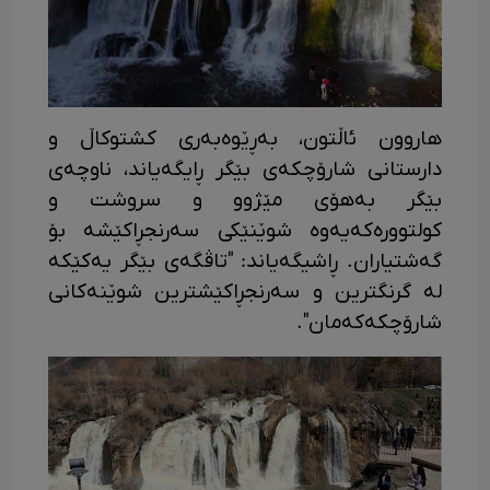
هاروون ئاڵتون، بەڕێوەبەری کشتوکاڵ و
دارستانی شارۆچکەی بێگر ڕایگەیاند، ناوچەی
بێگر بەهۆی مێژوو و سروشت و
کولتوورەکەیەوە شوێنێکی سەرنجڕاکێشە بۆ
گەشتیاران. ڕاشیگەیاند: "تاڤگەی بێگر یەکێکه
له گرنگترین و سەرنجڕاکێشترین شوێنەکانی
شارۆچکەکەمان".