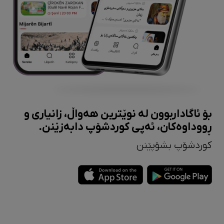
بۆ ئاگاداربوون لە نوێترین هەواڵ، زانیاری و
ڕووداوەکان، ئەپی کوردشۆپ دابەزێنن.
کوردشۆپ بشۆپێنن