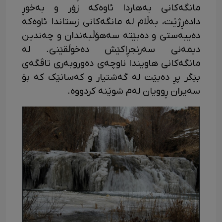
مانگەکانی بەهاردا ئاوەکە زۆر و بەخوڕ
دادەڕژێت، بەڵام لە مانگەکانی زستاندا ئاوەکە
دەیبەستێ و دەبێتە سەهۆڵبەندان و چەندین
دیمەنی سەرنجڕاکێش دەخوڵقێنێ. لە
مانگەکانی هاویندا ناوچەی دەوروبەری تاڤگەی
بێگر پڕ دەبێت لە گەشتیار و کەسانێک کە بۆ
سەیران ڕوویان لەم شوێنە کردووە.