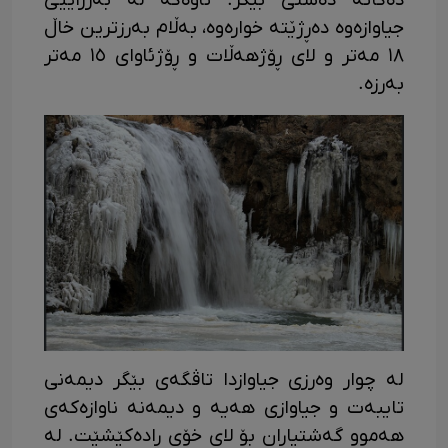
دەگاتە دەشتی بێگر. ئاوەکە لە بەرزاییی
جیاوازەوە دەڕژێتە خوارەوە، بەڵام بەرزترین خاڵ
١٨ مەتر و لای ڕۆژهەڵات و ڕۆژئاوای ١٥ مەتر
بەرزە.
لە چوار وەرزی جیاوازدا تاڤگەی بێگر دیمەنی
تایبەت و جیاوازی هەیە و دیمەنە ناوازەکەی
هەموو گەشتیاران بۆ لای خۆی ڕادەکێشێت. لە