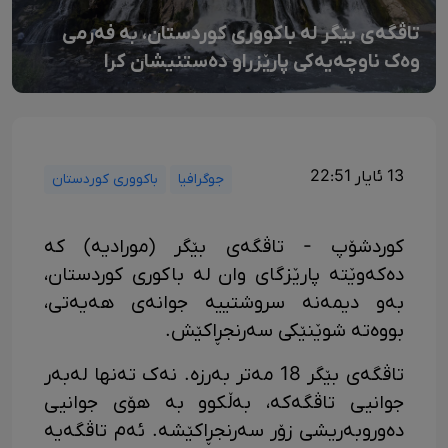
تاڤگەی بێگر لە باکووری کوردستان، بە فەرمی
وەک ناوچەیەکی پارێزراو دەستنیشان کرا
13 ئایار 22:51
جوگرافیا
باکووری کوردستان
کوردشۆپ - تاڤگەی بێگر (مورادیە) کە
دەکەوێتە پارێزگای وان لە باکوری کوردستان،
بەو دیمەنە سروشتییە جوانەی هەیەتی،
بووەتە شوێنێکی سەرنجڕاکێش.
تاڤگەی بێگر 18 مەتر بەرزە. نەک تەنها لەبەر
جوانیی تاڤگەکە، بەڵکوو بە هۆی جوانیی
دەوروبەریشی زۆر سەرنجڕاکێشە. ئەم تاڤگەیە