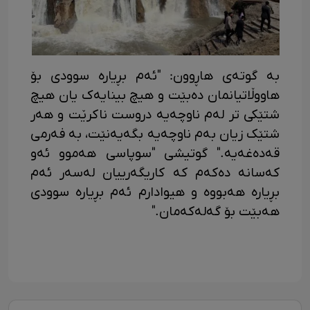
بە گوتەی هاڕوون: "ئەم بڕیاره سوودی بۆ
هاووڵاتیانمان دەبێت و هیچ بینایەک یان هیچ
شتێکی تر لەم ناوچەیه دروست ناکرێت و هەر
شتێک زیان بەم ناوچەیه بگەیەنێت، به فەرمی
قەدەغەیە." گوتیشی "سوپاسی هەموو ئەو
کەسانە دەکەم کە کاریگەرییان لەسەر ئەم
بڕیارە هەبووە و هیوادارم ئەم بڕیارە سوودی
هەبێت بۆ گەلەکەمان."