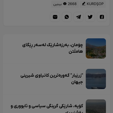
KURDŞOP
2668 بینین
چۆمان، بەرزەشارێک لەسەر ڕێگای
هامڵتن
"زرێبار" گەورەترین کانیاوی شیرینی
جیهان
کۆیە، شارێکی گرینگی سیاسی و ئابووری و
رۆشنبیری