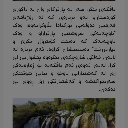
تاڤگەی بێگر، سەر بە پارێزگای وان لە باکوری
کوردستان، بەو بڕیارەی کە لە ڕۆژنامەی
فەرمیی دەوڵەتی تورکیادا بڵاوکرایەوە، وەک
"ناوچەیەکی سروشتیی پارێزاراو و وەک
ناوچەیەک کە دەبێت کۆنترۆڵ بکرێ و
بپارێزرێت" دەستنیشان کراوە. ئەم بڕیارە لە
لایەن خەڵکی شارۆچکەی بێگرەوە پێشوازیی لێ
کرا. لەبەر ئەوەی ئەم تاڤگەیە بۆ ژمارەیەکی
زۆر لە گەشتیارانی ناوخۆ و بیانی شوێنێکی
سەرنجڕاکێشە و گەشتیارێکی زۆر ڕووی تێ
دەکەن.