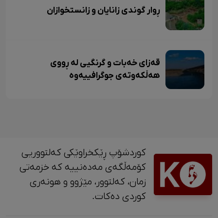
ڕوار گوندی زانایان و زانستخوازان
قەزای خەبات و گرنگیی لە ڕووی
هەڵکەوتەی جوگرافییەوە
کوردشۆپ ڕێکخراوێکی کەلتووریی
کۆمەڵگەی مەدەنییە کە خزمەتی
زمان، کەلتوور، مێژوو و ‎هونەری
کوردی دەکات.