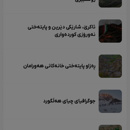
ئاکرێ، شارێکی دێرین و پایتەختی
نەورۆزی کوردەواری
ڕەزاو پایتەختی خانەکانی هەورامان
جوگرافیای چیای هەڵگورد