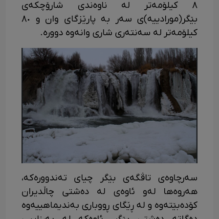
٨ کیلۆمەتر لە ناوەندی شارۆچکەی
بێگر(مورادییە)ی سەر بە پارێزگای وان و ٨٠
کیلۆمەتر لە سەنتەری شاری وانەوە دوورە.
سەرچاوەی تاڤگەی بێگر چیای تەندوورەکە،
هەروەها لەو ئاوەی لە دەشتی چاڵدیران
کۆدەبێتەوە و لە ڕێگای ڕووباری بەندیماهییەوە