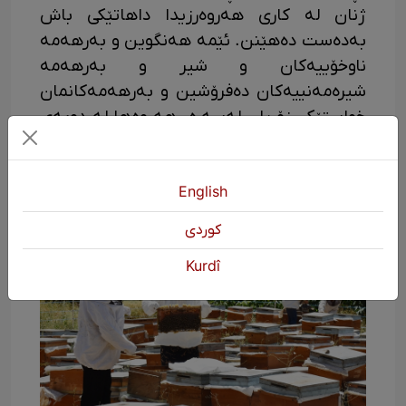
ژنان لە کاری هەروەرزیدا داهاتێکی باش
بەدەست دەهێنن. ئێمە هەنگوین و بەرهەمە
ناوخۆییەکان و شیر و بەرهەمە
شیرەمەنییەکان دەفرۆشین و بەرهەمەکانمان
خواستێکی زۆریان لەسەرە. هەروەها لە دوبەی
و نەمسا کڕیارمان هەیە. ئەمەش زۆر
دڵخۆشمان دەکات و ئیرادەمان بۆ کارکردن زیاد
دەکات."
English
كوردی
Kurdî