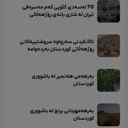
70 لەسەدی گڵۆپی کەم مەسرەفی
ئێران لە شاری بانەی ڕۆژهەڵاتی
کوردستان بەرهەم دێت.
تاڵانکردنی سەرچاوە سروشتییەکانی
ڕۆژهەڵاتی کوردستان بەردەوامە
بەرهەمی هەنجیر لە باشووری
کوردستان
بەرهەمهێنانی برنج لە باشووری
کوردستان