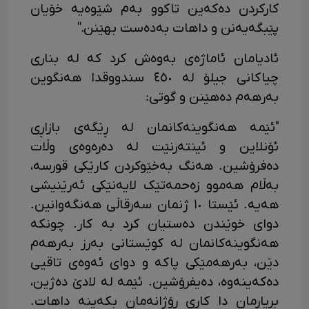
کارکردن دەکەین تاکوو بەم شێوەیە خۆیان
پێبگەیەنن و داهات بەدەست بهێنن.''
ئادیامان ئاماژەی بەوەش کرد کە لە بناری
چیاکانی جیلۆ لە ٤٥٠ سندووقدا هەنگوین
بەرهەم دەهێنن و گوتی:
"ئێمە هەنگوینەکانمان لە ڕێگەی بازاڕی
ئۆنلاین و ئینتەرنێت لە دەرەوەی وڵات
دەفرۆشین. هەنگ بەخێوکردن کارێکی قورسە،
بەڵام هەموو زەحمەتێک لایەنێکی ئەرێنیشی
هەیە. ئێستا ١٠ ژنمان سەرقاڵی هەنگەوانین.
دوای خوێندن دەستیان کرد بە کار. چونکە
هەنگوینەکانمان لە کوێستانی بەرز بەرهەم
دێن، بەرهەمێکی پاکە و دوای ئەوەی تاقیی
دەکەینەوە، دەیفرۆشین. ئێمە لە لادێ دەژین،
بڕیارمان دا کاری ڕۆژانەمان بکەینە داهات.