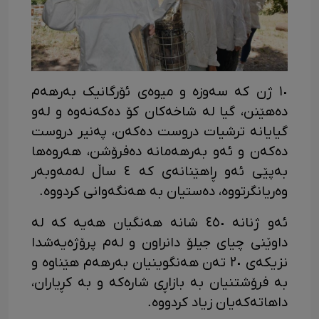
١٠ ژن کە سەوزە و میوەی ئۆرگانیک بەرهەم
دەهێنن، گیا لە شاخەکان کۆ دەکەنەوە و لەو
گیایانە ترشیات دروست دەکەن، پەنیر دروست
دەکەن و ئەو بەرهەمانە دەفرۆشن، هەروەها
بەپێی ئەو ڕاهێنانەی کە ٤ ساڵ لەمەوبەر
وەریانگرتووە، دەستیان بە هەنگەوانی کردووە.
ئەو ژنانە ٤٥٠ شانە هەنگیان هەیە کە لە
داوێنی چیای جیلۆ دانراون و لەم پرۆژەیەشدا
نزیکەی ٢٠ تەن هەنگوینیان بەرهەم هێناوە و
بە فرۆشتنیان بە بازاڕی شارەکە و بە کڕیاران،
داهاتەکەیان زیاد کردووە.