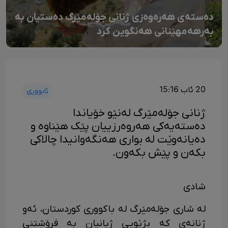
دەستەی هەرەوەزی ژنانی جۆلەمێرگ دەستیان بە
بەرهەمهێنانی هەنگوین کرد
20 ئاب 15:16
ئابووری
ژنانی جۆلەمێرگ لەنێو خۆیاندا
دەستەیەکی هەروەرزییان پێک هێناوە و
دەیانەوێت لە بواری هەنگەوانیدا چالاکی
بکەن و پێش بکەون.
شادی
لە شاری جۆلەمێرگ لە باکووری کوردستان، ئەو
ژنانەی کە بژێویی ژیانیان بە فرۆشتنی