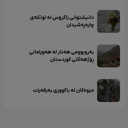
دانیشتوانی زاگرۆس لە لوتکەی
چارەڕەشیدان
بەروبوومی هەنار لە هەورامانی
ڕۆژهەڵاتی کوردستان
مێوەکان لە باکووری بەرفەرات