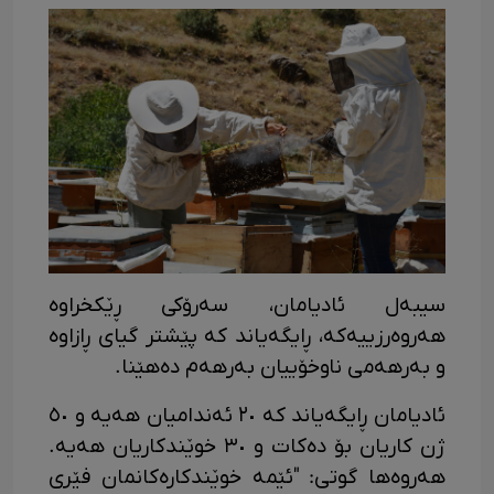
سیبەل ئادیامان، سەرۆکی ڕێکخراوە
هەروەرزییەکە، ڕایگەیاند کە پێشتر گیای ڕازاوە
و بەرهەمی ناوخۆییان بەرهەم دەهێنا.
ئادیامان ڕایگەیاند کە ٢٠ ئەندامیان هەیە و ٥٠
ژن کاریان بۆ دەکات و ٣٠ خوێندکاریان هەیە.
هەروەها گوتی: "ئێمە خوێندکارەکانمان فێری