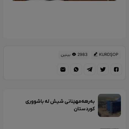
KURDŞOP
2983 بینین
بەرهەمهێنانی شیش لە باشووری
کوردستان