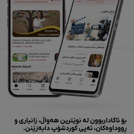
بۆ ئاگاداربوون لە نوێترین هەواڵ، زانیاری و
ڕووداوەکان، ئەپی کوردشۆپ دابەزێنن.