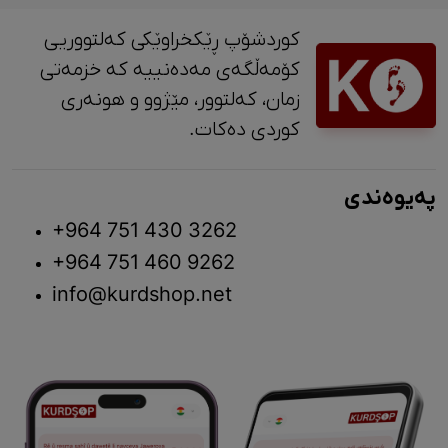
کوردشۆپ ڕێکخراوێکی کەلتووریی
کۆمەڵگەی مەدەنییە کە خزمەتی
زمان، کەلتوور، مێژوو و ‎هونەری
کوردی دەکات.
پەیوەندی
+964 751 430 3262
+964 751 460 9262
info@kurdshop.net