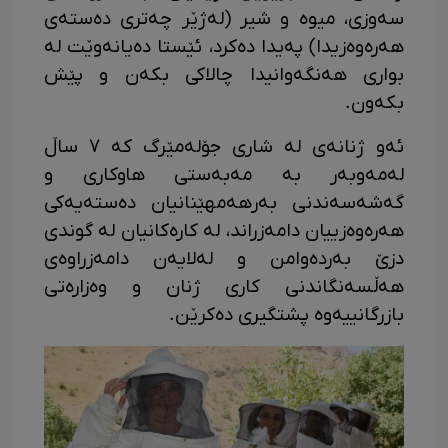
سەوزی، میوە و شیر (لەژێر چەتری دەستەی
هەرەوەزیدا) پەیدا دەکرد، ئێستا دەیانەوێت لە
بواری هەنگەوانیدا چالاکی بکەن و پێش
بکەون.
ئەو ژنانەی لە شاری جۆلەمێرگ کە ٧ ساڵ
لەمەوبەر بە مەبەستی هاوکاری و
گەشەسەندنی بەرهەمهێنانیان دەستەیەکی
هەرەوەزییان دامەزراند، لە کارەکانیان لە گوندی
دزێ بەردەوامن و لەلایەن دامەزراوەی
هەڵسەنگاندنی کاری ژنان و وەزارەتی
بازرگانییەوە پشتگیری دەکرێن.