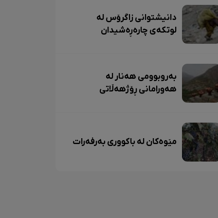
دانیشتوانی زاگرۆس لە
لوتکەی چارەڕەشیدان
بەروبوومی هەنار لە
هەورامانی ڕۆژهەڵاتی
کوردستان
مێوەکان لە باکووری بەرفەرات