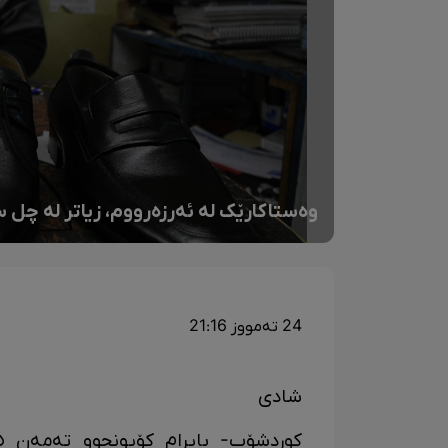
وەستاکارێک لە ئەرزەرووم، زیاتر لە چل س
24 تەمووز 21:16
شادی