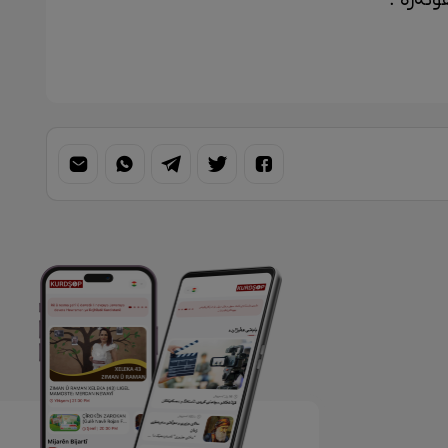
نەرە''.