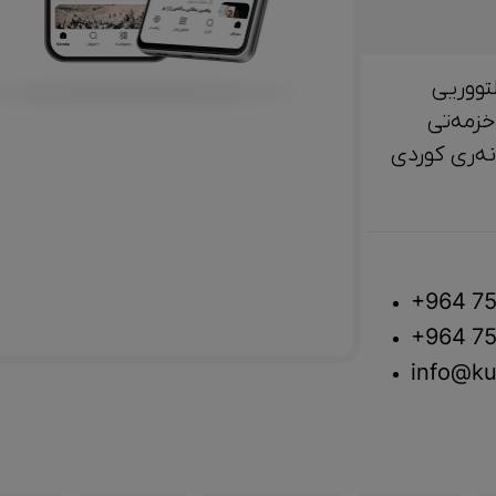
تووریی
خزمەتی
لتوور، مێژوو و ‎هونەری کوردی
+964 75
+964 75
info@ku