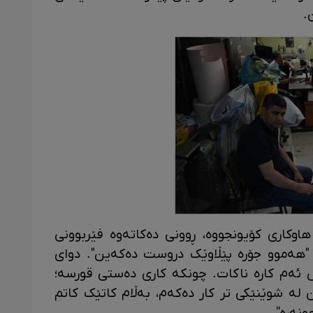
.
ەمەن 45 ساڵ، کە هاوکاری کۆیونجووە، ڕوونی دەکاتەوە فێربوونی
 "هەموو جۆرە پێڵاوێک دروست دەکەین". دوای
س ئەم کارە ناکات. چونکە کاری دەستی قورسە؛
 لە شوێنێکی تر کار دەکەم، بەڵام کاتێک کاتم