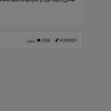
هەبێ دێمە ئێرە و بەردەوام دەبم لەم هو
KURDŞOP
2706 بینین