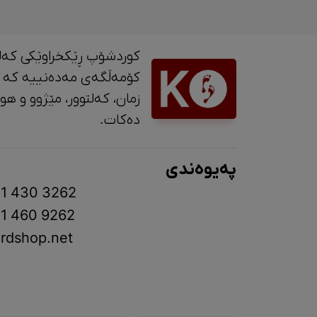
کوردشۆپ ڕێکخراوێکی کەل
کۆمەڵگەی مەدەنییە کە 
زمان، کە
دەکات.
پەیوەندی
1 430 3262
1 460 9262
rdshop.net