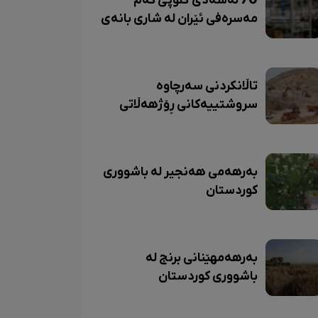
70 لەسەدی گڵۆپی کەم
مەسرەفی ئێران لە شاری بانەی
ڕۆژهەڵاتی کوردستان بەرهەم
دێت.
تاڵانکردنی سەرچاوە
سروشتییەکانی ڕۆژهەڵاتی
کوردستان بەردەوامە
بەرهەمی هەنجیر لە باشووری
کوردستان
بەرهەمهێنانی برنج لە
باشووری کوردستان