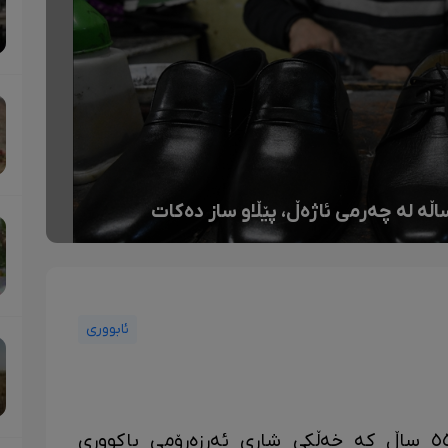
اڵە لە چەرمی ئاژەڵ، پێڵاو ساز دەکات
ئابووری
کوردشۆپ- بایرام کۆیونجوو تەمەن ٥٥ ساڵ کە خەڵکی شاری ئەرزەرۆمی باکووری