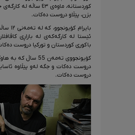
بزن، پێڵاو دروست دەکات.
بایرام ک
ئێستا لە کارگەکەی لە بازاڕی کاڤافلا
باکوری کوردستان و تورکیا دروست دەکات
دروست دەکات و جگە لەو پێڵاوە ئاساییی
دروست دەکات.