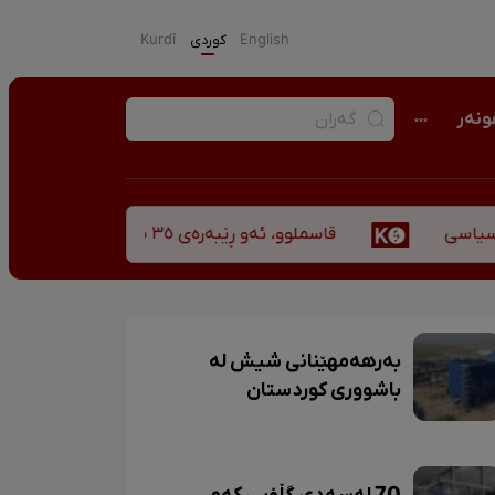
English
كوردی
Kurdî
نەر
قاسملوو، ئەو ڕێبەرەی ٣٥ ساڵ پاش شەهید بوونیشی ڕێبازەکەی هەر زیندووە
بەرهەمهێنانی شیش لە
باشووری کوردستان