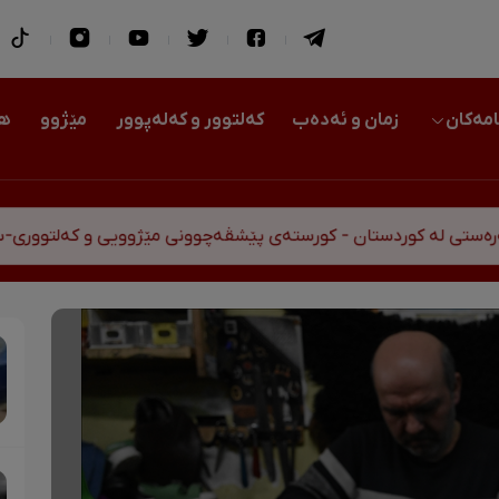
امەکان
زمان و ئەدەب
کەلتوور و کەلەپوور
مێژوو
هو
کوردستان - کورستەی پێشڤەچوونی مێژوویی و کەلتووری-سیاسی