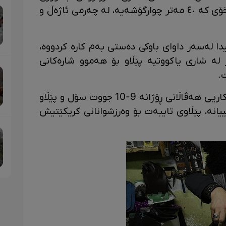
کوردستانە، ماوەی ٤٣ ساڵە لە کارگەی خۆی کە ٤٠ مەتر چوارگۆشەیە، لە چەرمی ئاژەڵ و
ۆیونجوو، کە لە تەمەنی ١٢ ساڵیدا لەسەر داوای باوکی دەستی بەم کارە کردووە،
ر لە شاری یاکووتیە پێڵاو بۆ هەموو شارەکانی
.
کۆیونجووی تەمەن 55 ساڵ کە بە هاوکاریی هەڤاڵانی ڕۆژانە 9-10 جووت سۆل و پێڵاو
انە، پێڵاوی تایبەت بۆ وەرزشوانانی کریکێتیش