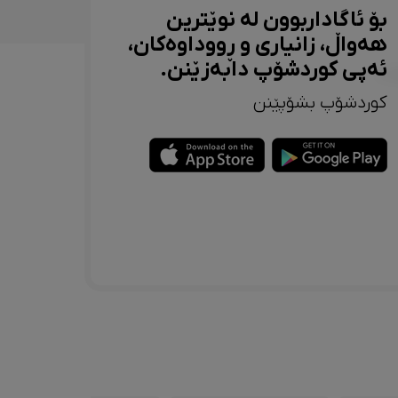
بۆ ئاگاداربوون لە نوێترین
هەواڵ، زانیاری و ڕووداوەکان،
ئەپی کوردشۆپ دابەزێنن.
کوردشۆپ بشۆپێنن