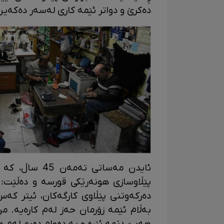
دەکرێ و دواتر ئێمە کاری لەسەر دەکەین
ئایدن مەساتی ت
پێڵاوسازی هونەرێکی قورسە و دەڵێت:
دەرکەوتنی پێڵاوی کارگەکان، ئیتر کە
بەڵام ئێمە زۆرمان حەز لەم کارەیە. من