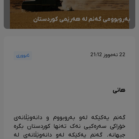
بەروبوومی گەنم لە هەرێمی کوردستان
22 تەمووز 21:12
ئابووری
هانی
گەنم یەکێکە لەو بەروبووم و دانەوێڵانەی
خۆراکی سەرەکیی نەک تەنها کوردستان بگرە
جیهانە. گەنم یەکێکە لەو دانەوێڵانەی لە