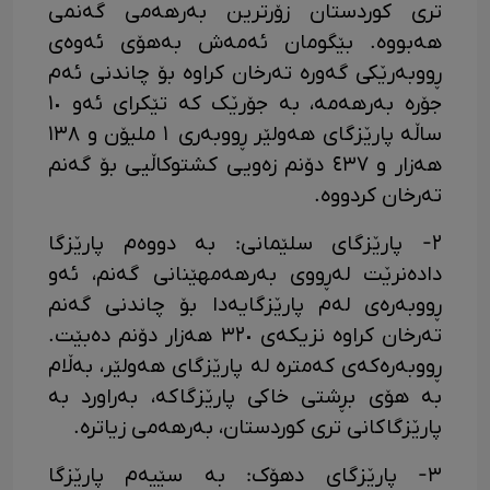
تری کوردستان زۆرترین بەرهەمی گەنمی
هەبووە. بێگومان ئەمەش بەهۆی ئەوەی
ڕووبەرێکی گەورە تەرخان کراوە بۆ چاندنی ئەم
جۆرە بەرهەمە، بە جۆرێک کە تێکرای ئەو ١٠
ساڵە پارێزگای هەولێر ڕووبەری ١ ملیۆن و ١٣٨
هەزار و ٤٣٧ دۆنم زەویی کشتوکاڵیی بۆ گەنم
تەرخان کردووە.
٢- پارێزگای سلێمانی: بە دووەم پارێزگا
دادەنرێت لەڕووی بەرهەمهێنانی گەنم، ئەو
ڕووبەرەی لەم پارێزگایەدا بۆ چاندنی گەنم
تەرخان کراوە نزیکەی ٣٢٠ هەزار دۆنم دەبێت.
ڕووبەرەکەی کەمترە لە پارێزگای هەولێر، بەڵام
بە هۆی بڕشتی خاکی پارێزگاکە، بەراورد بە
پارێزگاکانی تری کوردستان، بەرهەمی زیاترە.
٣- پارێزگای دهۆک: بە سێیەم پارێزگا