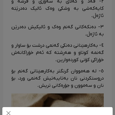
٢- قەد و گەڵای بە سەوزی و قرشە و
کایەکەشی بە وشکی وەک ئالیک دەدرێتە
ئاژەڵ.
٣- دەنکەکانی گەنم وەک و ئالیکیش دەدرێن
بە ئاژەڵ.
٤- بەکارھێنانی دەنکی گەنمی درشت بۆ ساوار و
گەنمە کوتاو و ھەرشتە کە ئەم خۆراکانەش
خۆراکی کۆنی کوردەوارین.
٥- لە هەمووان گرنگتر بەکارهێنانی گەنم بۆ
دروستکردنی نان بەتایبەتیش گەنمی ورد، بۆ
نان و سەموون و جۆرەکانی تریش.