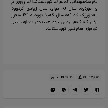
بەرهەمهێنانی گەنم لە کوردستاندا لە ڕووی بڕ
و جۆرەوە، ساڵ لە دوای ساڵ زیادی کردووە،
بەجۆرێک کە ئەمساڵ گەیشتووەتە ١٢٦ هەزار
تۆن کە کەم بڕەش دوو هێندەی پێداویستیی
ناوخۆی هەرێمی کوردستانە.
KURDŞOP
3615 بینین