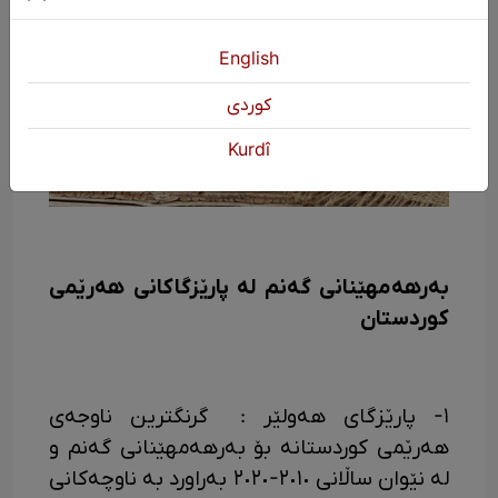
English
كوردی
Kurdî
بەرهەمهێنانی گەنم لە پارێزگاکانی هەرێمی
کوردستان
١- پارێزگای هەولێر : گرنگترین ناوجەی
هەرێمی کوردستانە بۆ بەرهەمهێنانی گەنم و
لە نێوان ساڵانی ٢٠١٠-٢٠٢٠ بەراورد بە ناوچەکانی