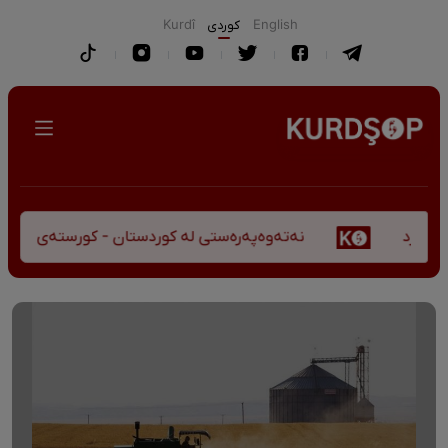
English
كوردی
Kurdî
نەتەوەپەرەستی لە کوردستان - کورستەی پێشڤەچوونی