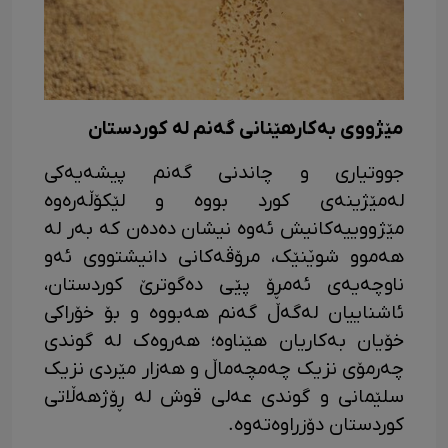
مێژووی بەکارهێنانی گەنم لە کوردستان
جووتیاری و چاندنی گەنم پیشەیەکی
لەمێژینەی کورد بووە و لێکۆڵەرەوە
مێژووییەکانیش ئەوە نیشان دەدەن کە بەر لە
ھەموو شوێنێک، مرۆڤەکانی دانیشتووی ئەو
ناوچەیەی ئەمڕۆ پێی دەگوترێ کوردستان،
ئاشناییان لەگەڵ گەنم ھەبووە و بۆ خۆراکی
خۆیان بەکاریان ھێناوە؛ ھەروەک لە گوندی
چەرمۆی نزیک چەمچەماڵ و ھەزار مێردی نزیک
سلێمانی و گوندی عەلی قوش لە ڕۆژھەڵاتی
کوردستان دۆزراوەتەوە.