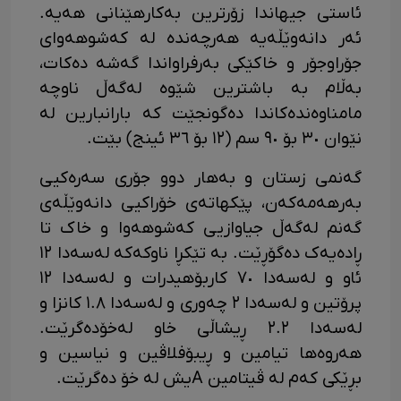
ئاستی جیهاندا زۆرترین بەکارهێنانی هەیە.
ئەر دانەوێڵەیە هەرچەندە لە کەشوهەوای
جۆراوجۆر و خاکێکی بەرفراواندا گەشە دەکات،
بەڵام بە باشترین شێوە لەگەڵ ناوچە
مامناوەندەکاندا دەگونجێت کە بارانبارین لە
نێوان ٣٠ بۆ ٩٠ سم (١٢ بۆ ٣٦ ئینج) بێت.
گەنمی زستان و بەهار دوو جۆری سەرەکیی
بەرهەمەکەن، پێکهاتەی خۆراکیی دانەوێڵەی
گەنم لەگەڵ جیاوازیی کەشوهەوا و خاک تا
ڕادەیەک دەگۆڕێت. بە تێکڕا ناوکەکە لەسەدا ١٢
ئاو و لەسەدا ٧٠ کاربۆهیدرات و لەسەدا ١٢
پرۆتین و لەسەدا ٢ چەوری و لەسەدا ١.٨ کانزا و
لەسەدا ٢.٢ ڕیشاڵی خاو لەخۆدەگرێت.
هەروەها تیامین و ڕیبۆفلاڤین و نیاسین و
بڕێکی کەم لە ڤیتامین Aیش لە خۆ دەگرێت.