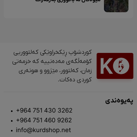
کوردشۆپ ڕێکخراوێکی کەلتووریی
کۆمەڵگەی مەدەنییە کە خزمەتی
زمان، کەلتوور، مێژوو و ‎هونەری
کوردی دەکات.
پەیوەندی
+964 751 430 3262
+964 751 460 9262
info@kurdshop.net