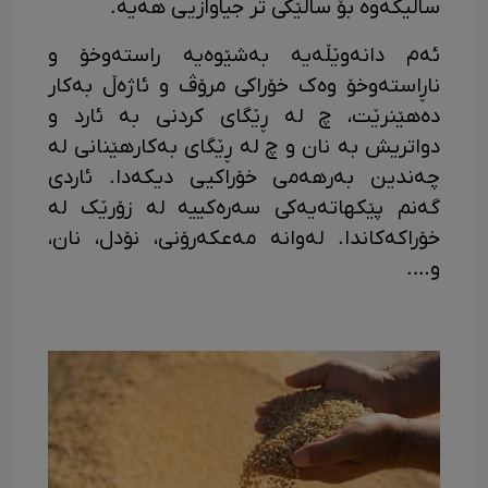
ساڵیکەوە بۆ ساڵێکی تر جیاوازیی هەیە.
ئەم دانەوێڵەیە بەشێوەیە راستەوخۆ و
ناڕاستەوخۆ وەک خۆراکی مرۆڤ و ئاژەڵ بەکار
دەهێنرێت، چ لە ڕێگای کردنی بە ئارد و
دواتریش بە نان و چ لە ڕێگای بەکارهێنانی لە
چەندین بەرهەمی خۆراکیی دیکەدا. ئاردی
گەنم پێکهاتەیەکی سەرەکییە لە زۆرێک لە
خۆراکەکاندا. لەوانە مەعکەرۆنی، نۆدل، نان،
و….