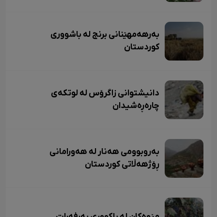
بەرهەمهێنانی برنج لە باشووری
کوردستان
دانیشتوانی زاگرۆس لە لوتکەی
چارەڕەشیدان
بەروبوومی هەنار لە هەورامانی
ڕۆژهەڵاتی کوردستان
مێوەکان لە باکووری بەرفەرات