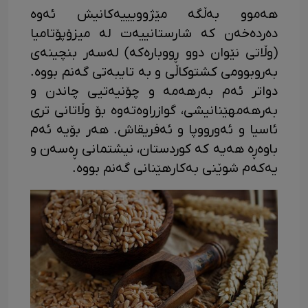
ھەموو بەڵگە مێژوویییەکانیش ئەوە
دەردەخەن کە شارستانییەت لە میزۆپۆتامیا
(وڵاتی نێوان دوو ڕووبارەکە) لەسەر بنچینەی
بەروبوومی کشتوکاڵی و بە تایبەتی گەنم بووە.
دواتر ئەم بەرهەمە و چۆنیەتیی چاندن و
بەرهەمهێنانیشی، گوازراوەتەوە بۆ وڵاتانی تری
ئاسیا و ئەورووپا و ئەفریقاش. هەر بۆیە ئەم
باوەڕە هەیە کە کوردستان، نیشتمانی ڕەسەن و
یەکەم شوێنی بەکارهێنانی گەنم بووە.