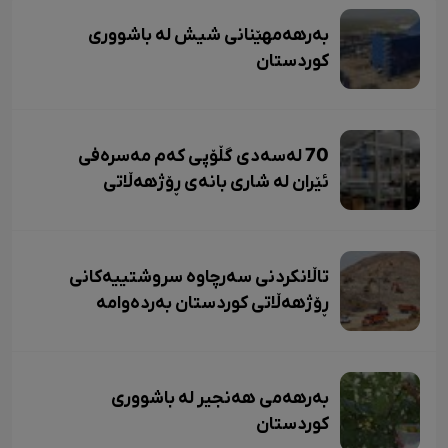
بەرهەمهێنانی شیش لە باشووری
کوردستان
70 لەسەدی گڵۆپی کەم مەسرەفی
ئێران لە شاری بانەی ڕۆژهەڵاتی
کوردستان بەرهەم دێت.
تاڵانکردنی سەرچاوە سروشتییەکانی
ڕۆژهەڵاتی کوردستان بەردەوامە
بەرهەمی هەنجیر لە باشووری
کوردستان