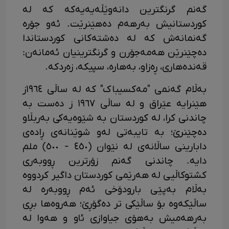
گەنم گرنگترین دانەوێڵەیەیەکە کە لە
کوردستانیش بەرهەم دەهێنرێت. ئەو جۆرە
گەنمانەش کە لە دەشتەکانی کوردستاندا
دەچێنرێن هەمەجۆرن و گرنگترینیان ئەمانەن:
قەندەهاری، ڕەزاو، بەهارە، سپیکە، زەردکە.
بەڵام گەنمی "مەکسیباک" کە لە ساڵی ١٩٦٤ز
هێنرایە عێراق و لە ساڵی ١٩٦٧ ز دەست بە
چاندنی کرا، لە کوردستان بە شێوەیەکی بەربڵاو
دەچێنرێ؛ بە تایبەتی لەو شوێنانەی ڕادەی
دابارینی ساڵانەی لە نێوان (٤٥٠ - ٥٠٠) ملم
دایە. چاندنی گەنم زۆرترین ڕووبەری
کشتوکاڵیی لە هەرێمی کوردستان داگیر کردووە
بەڵام بەپێی بارودۆخی ئەم ڕووبەرە لە
ساڵێکەوە بۆ ساڵێکی تر دەگۆڕێ؛ هەروەها بڕی
بەرهەمیش بەهۆی جیاوازی ئاو و هەوا لە