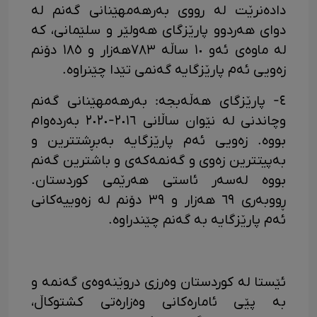
دادەنرێت لە رووی بەرهەمهێنانی گەنم لە
دوای هەردوو پارێزگای هەولێر و سلێمانی، کە
لە ماوەی ئەو ١٠ ساڵە ٧٨٣هەزار و ١٨٥ دۆنم
زەویی ئەم پارێزگایە گەنمی تێدا چێنراوە.
٤- پارێزگای هەڵەبجە: بەرهەمهێنانی گەنم
وچاندنی لە نێوان ساڵانی ٢٠١٦-٢٠٢٠ بەردەوام
بووە. زەویی ئەم پارێزگایە بەبڕشتترین و
بەپیتترین زەوی و گەنمەکەی و باشترین گەنم
بووە لەسەر ئاستی هەرێمی کوردستان.
ڕووبەری ٦٩ هەزار و ٣٩ دۆنم لە زەوییەکانی
ئەم پارێزگایە بە گەنم چێندراوە.
ئێستا لە کوردستان وەرزی دروێنەوەی گەنمە و
بە پێی ئامارەکانی وەزارەتی کشتوکاڵ،