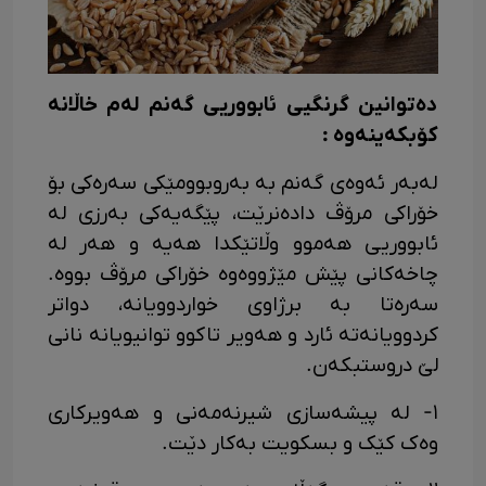
دەتوانین گرنگیی ئابووریی گەنم لەم خاڵانە
کۆبکەینەوە :
لەبەر ئەوەی گەنم بە بەروبوومێکی سەرەکی بۆ
خۆراکی مرۆڤ دادەنرێت، پێگەیەکی بەرزی لە
ئابووریی ھەموو وڵاتێکدا ھەیە و ھەر لە
چاخەکانی پێش مێژووەوە خۆراکی مرۆڤ بووە.
سەرەتا بە برژاوی خواردوویانە، دواتر
کردوویانەتە ئارد و ھەویر تاکوو توانیویانە نانی
لێ دروستبکەن.
١- لە پیشەسازی شیرنەمەنی و ھەویرکاری
وەک کێک و بسکویت بەکار دێت.