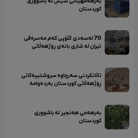
بەرهەمهێنانی شیش لە باشووری
کوردستان
70 لەسەدی گڵۆپی کەم مەسرەفی
ئێران لە شاری بانەی ڕۆژهەڵاتی
کوردستان بەرهەم دێت.
تاڵانکردنی سەرچاوە سروشتییەکانی
ڕۆژهەڵاتی کوردستان بەردەوامە
بەرهەمی هەنجیر لە باشووری
کوردستان