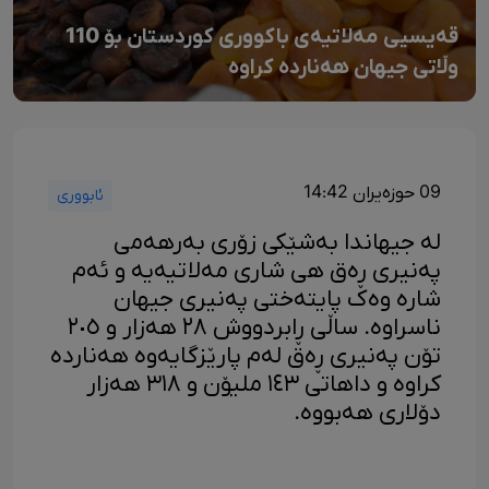
قەیسیی مەلاتیەی باکووری کوردستان بۆ 110
وڵاتی جیهان هەناردە کراوە
09 حوزەیران 14:42
ئابووری
لە جیهاندا بەشێکی زۆری بەرهەمی
پەنیری ڕەق هی شاری مەلاتیەیە و ئەم
شارە وەک پایتەختی پەنیری جیهان
ناسراوە. ساڵی ڕابردووش ٢٨ هەزار و ٢٠٥
تۆن پەنیری ڕەق لەم پارێزگایەوە هەناردە
کراوە و داهاتی ١٤٣ ملیۆن و ٣١٨ هەزار
دۆلاری هەبووە.