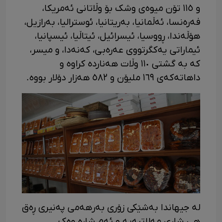
و ١١٥ تۆن میوەی وشک بۆ وڵاتانی ئەمریکا،
فەرەنسا، ئەڵمانیا، بەریتانیا، ئوسترالیا، بەرازیل،
هۆڵەندا، ڕووسیا، ئیسرائیل، ئیتاڵیا، ئیسپانیا،
ئیماراتی یەکگرتووی عەرەبی، کەنەدا، و میسر،
کە بە گشتی ١١٠ وڵات هەناردە کراوە و
داهاتەکەی ١٦٩ ملیۆن و ٥٨٢ هەزار دۆلار بووە.
لە جیهاندا بەشێکی زۆری بەرهەمی پەنیری ڕەق
هی شاری مەلاتیەیە و ئەم شارە وەک