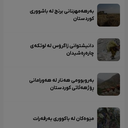
بەرهەمهێنانی برنج لە باشووری
کوردستان
دانیشتوانی زاگرۆس لە لوتکەی
چارەڕەشیدان
بەروبوومی هەنار لە هەورامانی
ڕۆژهەڵاتی کوردستان
مێوەکان لە باکووری بەرفەرات