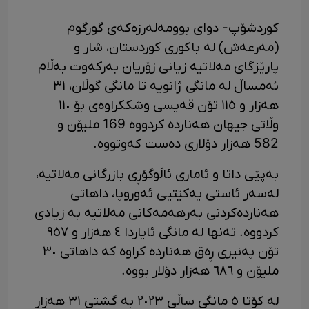
کوردشۆپ- دوای بوومەلەرزەکەی گورگوم
(مەرعەش) لە باکوری کوردستان، شار و
پارێزگای مەلاتیە زیانی زۆریان بەرکەوت بەڵام
ئەمساڵ لە مانگی ژانویە تا مانگی گوڵان، ٣١
هەزار و ١١٥ تۆن قەیسی وشککراوەی بۆ ١١٠
وڵاتی جیهان هەناردە کردووە 169 ملیۆن و
582 هەزار دۆلاری دەست کەوتووە.
بەپێی داتا و ئاماری ئاڵوگۆڕی بازرگانی مەلاتیە،
لەسەر ئاستی یەکێتیی ئەوروپا، داهاتی
هەناردەکردنی بەرهەمەکانی مەلاتیە بە زیادی
کردووە. تەنها لە مانگی ئایاردا ٤ هەزار و ٩٥٧
تۆن پەنیری ڕەق هەناردە کراوە کە داهاتی ٣٠
ملیۆن و ٦٨٦ هەزار دۆلار بووە.
لە کۆتا ٥ مانگی ساڵی ٢٠٢٣ بە گشتی ٣١ هەزار