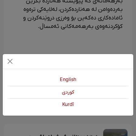
بەرهەمانەی کە پێویستە هەناردە بکرێن
بەردەوامن لە هەناردەکردن، لەلایەکی ترەوە
ئامادەکاری دەکەین بۆ وەرزی دروێنەکردن و
کۆکردنەوەی بەرهەمەکانی ئەمساڵ.
English
KURDŞOP
2766 بینین
كوردی
Kurdî