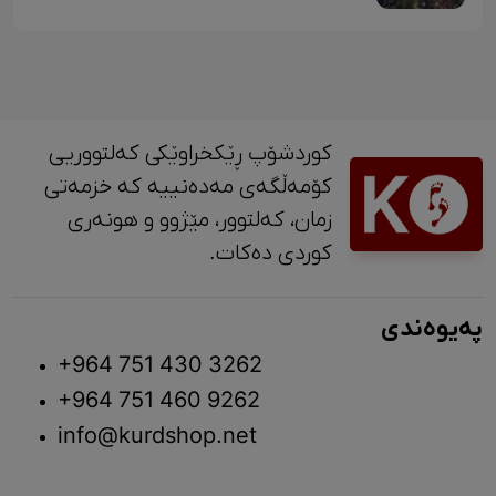
کوردشۆپ ڕێکخراوێکی کەلتووریی
کۆمەڵگەی مەدەنییە کە خزمەتی
زمان، کەلتوور، مێژوو و ‎هونەری
کوردی دەکات.
پەیوەندی
+964 751 430 3262
+964 751 460 9262
info@kurdshop.net