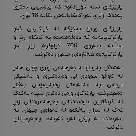
پارێزگای سنە دۆزرانەوە کە پێشبینی دەکرێ
یەدەگی زێڕی ئەو کانگایانەش بگاتە 16 تۆن.
پارێزگای ورمێ یەکێکە لە گرنگترین ئەو
پارێزگایانەیە کە دەوڵەمەندە بە کانگای زێڕ و
ساڵانە سەروی 700 کیلۆگرام زێڕ لەو
پارێزگایەوە هەناردەی جیهان دەکرێت.
بەشێکی بەرچاو لە بەرهەمی زێڕی ورمێ هەر
لە ناوخۆ سوودی لێ وەردەگیرێ و بەشێکی
تریشی بە مەبەستی وەبەرهێنان بەکار
دەهێنرێت. پارێزگای ورمێ دەکرێ ببێتە یەکێک
لە گرنگترین ناوەندەکانی بەرهەمهێنانی زێڕ
نەک لە ئێران بەڵکوو لە تەواوی جیهان بە
مەرجێک بە رێکی لەو کەرتەدا وەبەرهێنان
بکرێت.