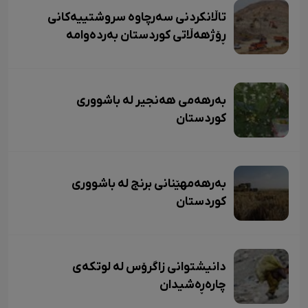
تاڵانکردنی سەرچاوە سروشتییەکانی
ڕۆژهەڵاتی کوردستان بەردەوامە
بەرهەمی هەنجیر لە باشووری
کوردستان
بەرهەمهێنانی برنج لە باشووری
کوردستان
دانیشتوانی زاگرۆس لە لوتکەی
چارەڕەشیدان