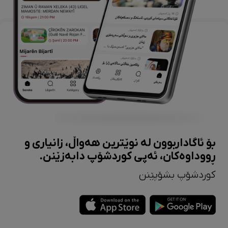
بۆ ئاگاداربوون لە نوێترین هەواڵ، زانیاری و
ڕووداوەکان، ئەپی کوردشۆپ دابەزێنن.
کوردشۆپ بشۆپێنن