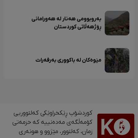
بەروبوومی هەنار لە هەورامانی
ڕۆژهەڵاتی کوردستان
مێوەکان لە باکووری بەرفەرات
کوردشۆپ ڕێکخراوێکی کەلتووریی
کۆمەڵگەی مەدەنییە کە خزمەتی
زمان، کەلتوور، مێژوو و ‎هونەری