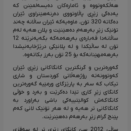
هەڵکەوتووە و ئامارەکان دەیسەلمێنن کە
یەدەگی زێڕی پاڵاوتووی دەرنەهێنراوی ئێران
دەگاتە 320 تۆن. ماوەیەکە ئێران ساڵانە چەند
تۆنێک زێڕ بەرهەم دەهێنێت و پلان هەیە لەم
ساڵانەدا قەبارەی بەرهەمەکە بگەیەنرێتە 12
تۆن لە ساڵێکدا و لە پلانێکی درێژخایەنیشدا
بەرهەمهێنانەکە بۆ 25 تۆن بەرز بکاتەوە.
گەورەترین و گرنگترین کانگاکانی زێڕی ئێران
کەوتوونەتە رۆژهەڵاتی کوردستان و شاری
تیکاب کە سەر بە پارێزگای ورمێیە گەورەترین
کانگای زێڕ کاری تێدا دەکرێت و بەرد و خۆڵی
کانگاکەش کوالێتییەکی باشی بەراورد بە
کانگاکانی تر هەیە و لە هەر تۆنێک لانی کەم
پێنج گرام زێڕ بەرهەم دەهێنرێت.
ساڵی 2012 سێ کانگای زێڕی تر لە سەقزی