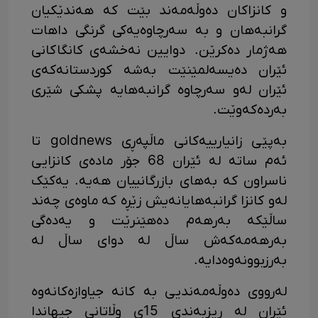
و کانزاکان دەوڵەمەند بێت کە هەندێکیان
گرانبەهان و بە سەرچاوەیەکی گرنگی داهات
هەژمار دەکرێن. دوایین نەخشەی کانگاکانی
ئێران دەیسەلمێنێت بەشە کوردستانەکەی
ئێران لەو سەرچاوە گرانبەهایە پشکی شێری
بەردەکەوێت.
بەپێی زانیارییەکانی ماڵپەڕی goldnews تا
ئەم ساتە لە ئێران 68 جۆر مادەی کانزایی
ناسراون کە بەهای بازرگانییان هەیە. یەکێک
لەو کانزا گرانبەهایانەیش زێڕە کە ماوەی چەند
ساڵێکە بەرهەم دەهێنرێت و یەدەگی
بەرهەمەکەش ساڵ لە دوای ساڵ لە
بەرزبوونەوەدایە.
لەرووی دەوڵەمەندیی بە کانە جیاوازەکانەوە
ئێران لە ریزبەندی 15ی وڵاتانی جیهاندا