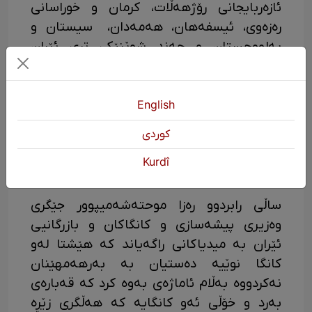
ئازەربایجانی رۆژهەڵات، کرمان و خوراسانی
رەزەوی، ئیسفەهان، هەمەدان، سیستان و
بەلووچستان و چەند شوێنێکی تری ئێران
کانگای زێڕیان لێ دۆزراوەتەوە.
لەم دواییانەدا لە نزیک شاری تەفتان لە
English
پارێزگای سیستان و بەلووچستان کانگایەکی
زێڕ دۆزرایەوە کە لە قۆناغی لێکۆڵینەوە و
كوردی
تاقیکردنەوەدایە و پێشبینی دەکرێ 24 تۆن زێڕ
Kurdî
لە دڵی ئەو کانگایەدا خۆی حەشار دابێت.
ساڵی رابردوو رەزا موحتەشەمیپوور جێگری
وەزیری پیشەسازی و کانگاکان و بازرگانیی
ئێران بە میدیاکانی راگەیاند کە هێشتا لەو
کانگا نوێیە دەستیان بە بەرهەمهێنان
نەکردووە بەڵام ئاماژەی بەوە کرد کە قەبارەی
بەرد و خۆڵی ئەو کانگایە کە هەڵگری زێڕە