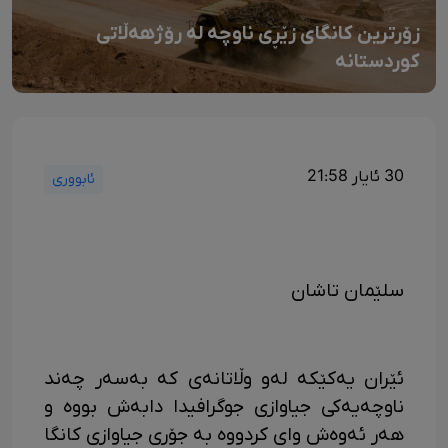
زۆرترین کانگای زێڕی ناوچە لە رۆژهەڵاتی
کوردستانە
30 ئایار 21:58
ئابووری
سلێمان تاشان
ئێران یەکێکە لەو وڵاتانەی کە بەسەر چەند
ناوچەیەکی جیاوازی جوگرافیدا دابەش بووە و
هەر ئەوەش وای کردووە بە جۆری جیاوازی کانگا