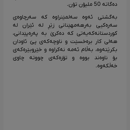
دەگاتە 50 ملیۆن تۆن.
بەگشتی ئەوە سەلمێنراوە کە سەرچاوەی
سەرەکیی بەرهەمهێنانی زێڕ لە ئێران لە
کوردستانەکەیەتی کە دەکرێ بە پەرەپێدانی،
هەلی کار برەخسێت و ناوچەکەی پێ ئاودان
بکرێتەوە، بەڵام ئەمە نەکراوە و خێروبێرەکەی
بۆ ناوەند بووە و تۆزەکەی چووتە چاوی
خەڵکەوە.