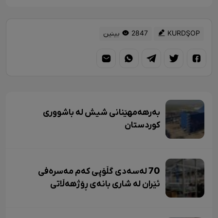
KURDŞOP
2847 بینین
بەرهەمهێنانی شیش لە باشووری
کوردستان
70 لەسەدی گڵۆپی کەم مەسرەفی
ئێران لە شاری بانەی ڕۆژهەڵاتی
کوردستان بەرهەم دێت.