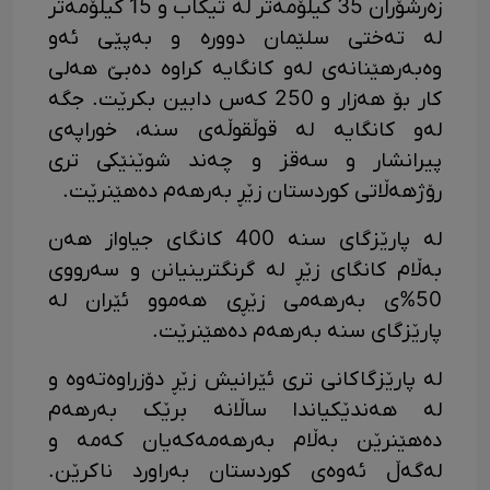
زەرشۆران 35 کیلۆمەتر لە تیکاب و 15 کیلۆمەتر
لە تەختی سلێمان دوورە و بەپێی ئەو
وەبەرهێنانەی لەو کانگایە کراوە دەبێ هەلی
کار بۆ هەزار و 250 کەس دابین بکرێت. جگە
لەو کانگایە لە قوڵقوڵەی سنە، خوراپەی
پیرانشار و سەقز و چەند شوێنێکی تری
رۆژهەڵاتی کوردستان زێڕ بەرهەم دەهێنرێت.
لە پارێزگای سنە 400 کانگای جیاواز هەن
بەڵام کانگای زێڕ لە گرنگترینیانن و سەرووی
50%ی بەرهەمی زێڕی هەموو ئێران لە
پارێزگای سنە بەرهەم دەهێنرێت.
لە پارێزگاکانی تری ئێرانیش زێڕ دۆزراوەتەوە و
لە هەندێکیاندا ساڵانە برێک بەرهەم
دەهێنرێن بەڵام بەرهەمەکەیان کەمە و
لەگەڵ ئەوەی کوردستان بەراورد ناکرێن.