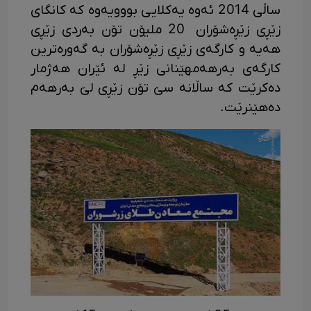
ساڵی 2014 ئەوە یەکلایی بووویەوە کە کانگای
زێڕی زێڕەشۆران 20 ملیۆن تۆن بەردی زێڕی
هەیە و کارگەی زێڕی زێڕەشۆران بە گەورەترین
کارگەی بەرهەمهێنانی زێڕ لە ئێران هەژمار
دەکرێت کە ساڵانە سێ تۆن زێڕی لێ بەرهەم
دەهێنرێت.