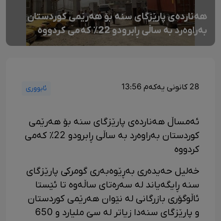
هەناردەی پارێزگای سنە بۆ هەرێمی کوردستان
بەراوەرد بە ساڵی ڕابرودو 22٪ کەمی کردووە
28 کانونی یەکەم 13:56
ئابووری
ئەمساڵ هەناردەی پارێزگای سنە بۆ هەرێمی
کوردستان بەراوەرد بە ساڵی ڕابرودو 22٪ کەمی
کردووە
خەلیل حەیدەری بەڕێوەبەری گومرکی پارێزگای
سنە ڕایگەیاند لە سەرەتای ساڵەوە تا ئێستا
ئاڵوگۆری بازرگانی لە نێوان هەرێمی کوردستان
و پارێزگای سنەدا زیاتر لە سێ ملیارد و 650