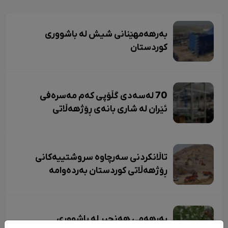
بەرهەمهێنانی شیش لە باشووری
کوردستان
70 لەسەدی گڵۆپی کەم مەسرەفی
ئێران لە شاری بانەی ڕۆژهەڵاتی
کوردستان بەرهەم دێت.
تاڵانکردنی سەرچاوە سروشتییەکانی
ڕۆژهەڵاتی کوردستان بەردەوامە
بەرهەمی هەنجیر لە باشووری