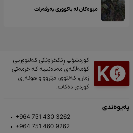
مێوەکان لە باکووری بەرفەرات
کوردشۆپ ڕێکخراوێکی کەلتووریی
کۆمەڵگەی مەدەنییە کە خزمەتی
زمان، کەلتوور، مێژوو و ‎هونەری
کوردی دەکات.
پەیوەندی
+964 751 430 3262
+964 751 460 9262