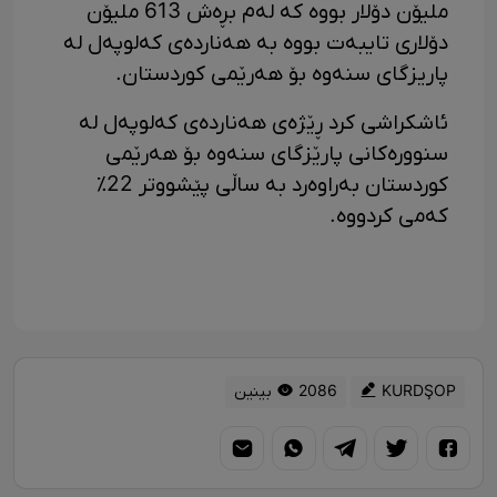
ملیۆن دۆلار بووە کە لەم بڕەش 613 ملیۆن
دۆلاری تایبەت بووە بە هەناردەی کەلوپەل لە
پاریزگای سنەوە بۆ هەرێمی کوردستان.
ئاشکراشی کرد ڕێژەی هەناردەی کەلوپەل لە
سنوورەکانی پارێزگای سنەوە بۆ هەرێمی
کوردستان بەراوەرد بە ساڵی پێشووتر 22٪
کەمی کردووە.
KURDŞOP
2086 بینین