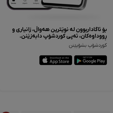
بۆ ئاگاداربوون لە نوێترین هەواڵ، زانیاری و
ڕووداوەکان، ئەپی کوردشۆپ دابەزێنن.
کوردشۆپ بشۆپێنن