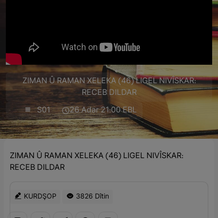
ZIMAN Û RAMAN XELEKA (46) LIGEL NIVÎSKAR:
RECEB DILDAR
S01
26 Adar 21:00 EBL
ZIMAN Û RAMAN XELEKA (46) LIGEL NIVÎSKAR:
RECEB DILDAR
KURDŞOP
3826 Dîtin