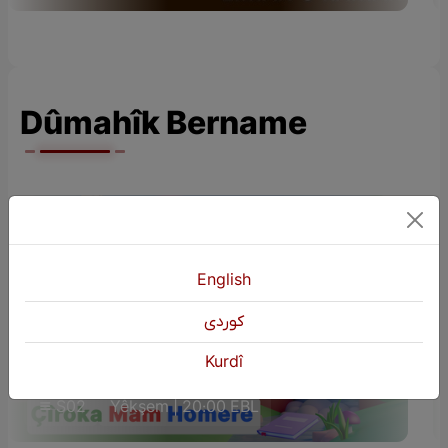
Dûmahîk Bername
English
كوردی
ÇÎROKÊN ZAROKAN (Çîroka Mam
Kurdî
Homere)
S02
Yêkşem | 20:00 EBL