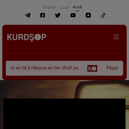
English
كوردی
Kurdî
ûna wî hê jî rêbaza wî her zîndî ye
Pêşangeha “Jî