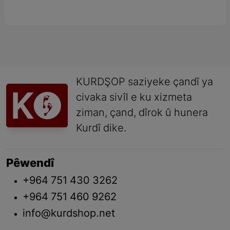
KURDŞOP saziyeke çandî ya
civaka sivîl e ku xizmeta
ziman, çand, dîrok û hunera
Kurdî dike.
Pêwendî
+964 751 430 3262
+964 751 460 9262
info@kurdshop.net