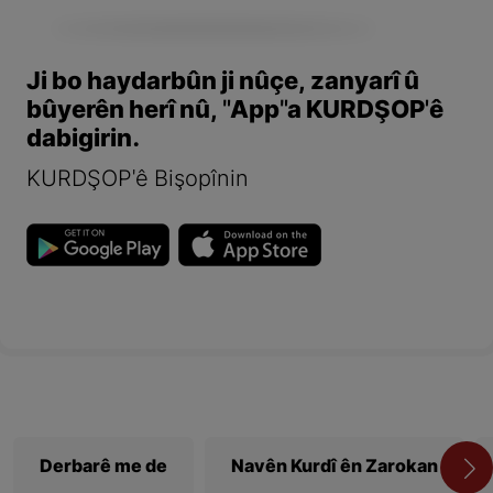
Ji bo haydarbûn ji nûçe, zanyarî û
bûyerên herî nû, "App"a KURDŞOP'ê
dabigirin.
KURDŞOP'ê Bişopînin
Derbarê me de
Navên Kurdî ên Zarokan