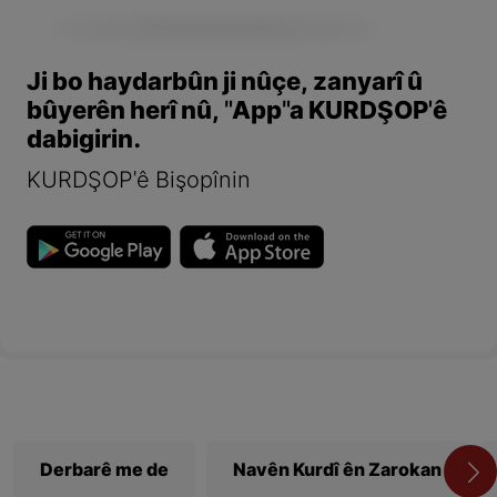
Ji bo haydarbûn ji nûçe, zanyarî û
bûyerên herî nû, "App"a KURDŞOP'ê
dabigirin.
KURDŞOP'ê Bişopînin
Derbarê me de
Navên Kurdî ên Zarokan