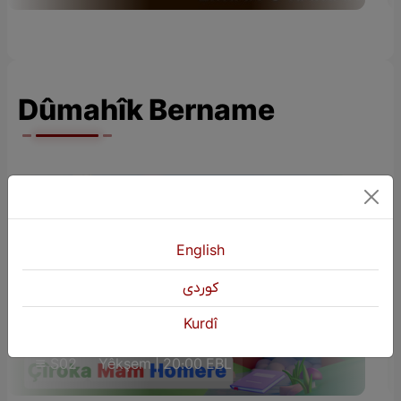
Dûmahîk Bername
English
كوردی
ÇÎROKÊN ZAROKAN (Çîroka Mam
Kurdî
Homere)
S02
Yêkşem | 20:00 EBL