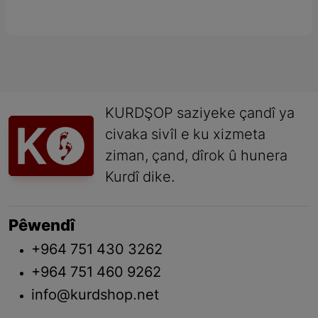
KURDŞOP saziyeke çandî ya
civaka sivîl e ku xizmeta
ziman, çand, dîrok û hunera
Kurdî dike.
Pêwendî
+964 751 430 3262
+964 751 460 9262
info@kurdshop.net