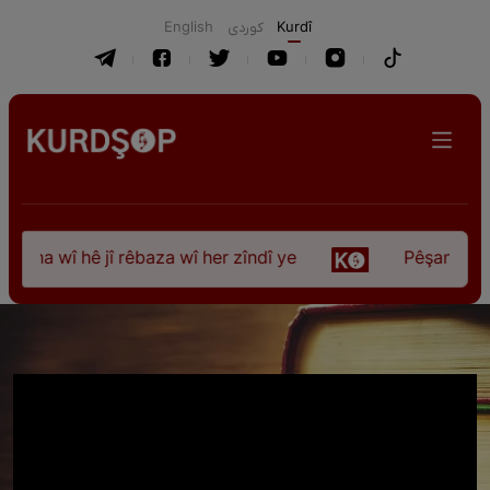
English
كوردی
Kurdî
ûna wî hê jî rêbaza wî her zîndî ye
Pêşangeha “Jî