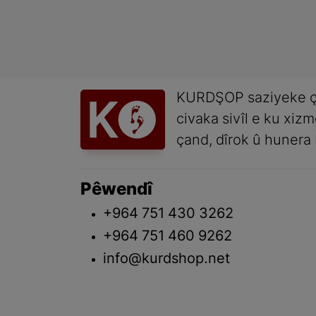
KURDŞOP saziyeke ç
civaka sivîl e ku xiz
çand, dîrok û hunera 
Pêwendî
+964 751 430 3262
+964 751 460 9262
info@kurdshop.net