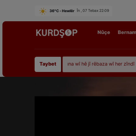
36°C - Hewlêr
În , 07 Tebax 22:09
Nûçe
Berna
iştî 35 sal ji şehîdbûna wî hê jî rêbaza wî her zîndî ye
Taybet