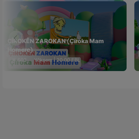
ÇÎROKÊN ZAROKAN (Çîroka Mam
Homere)
S02
Yêkşem | 20:00 EBL