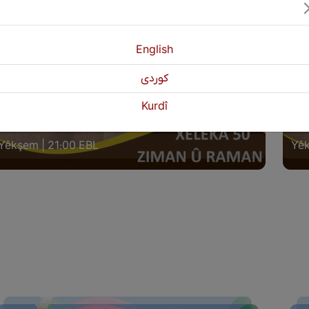
English
كوردی
IMAN Û RAMAN XELEKA (50) LIGEL
ZIM
Kurdî
AMOSTE: BERZO OMER MEHMUD
NIV
Yêkşem | 21:00 EBL
Yêk