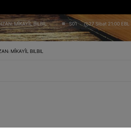
ZAN: MÎKAYÎL BILBIL
S01
27 Sibat 21:00 EBL
AN: MÎKAYÎL BILBIL