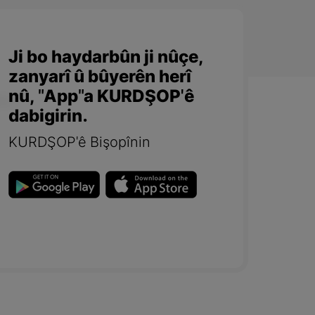
Ji bo haydarbûn ji nûçe,
zanyarî û bûyerên herî
nû, "App"a KURDŞOP'ê
dabigirin.
KURDŞOP'ê Bişopînin