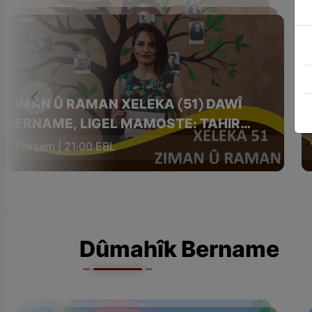
ZIMAN Û RAMAN XELEKA (51) DAWÎ
Z
BERNAME, LIGEL MAMOSTE: TAHIR
M
BAYKÛŞAK
Yêkşem | 21:00 EBL
Dûmahîk Bername