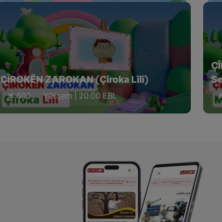
Ç
ÇÎROKÊN ZAROKAN (Çîroka Lîlî)
Se
S02
Yêkşem | 20:00 EBL