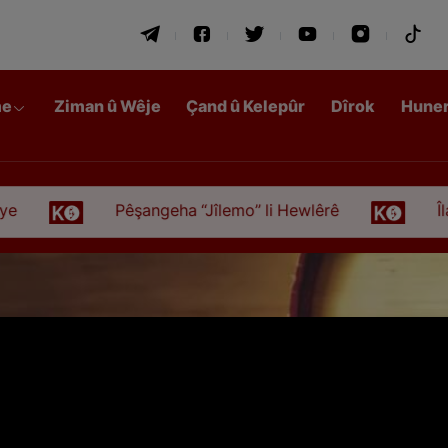
me
Ziman û Wêje
Çand û Kelepûr
Dîrok
Hune
Pêşangeha “Jîlemo” li Hewlêrê