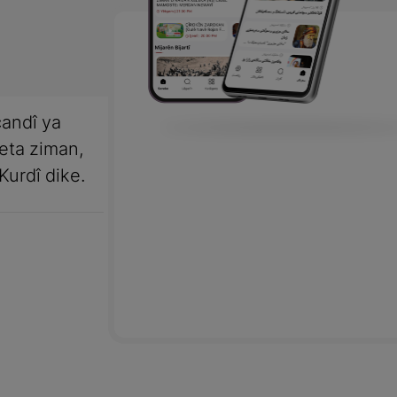
andî ya
meta ziman,
Kurdî dike.