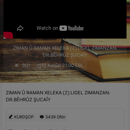
ZIMAN Û RAMAN XELEKA (2) LIGEL ZIMANZAN:
DR.BÊHRÛZ ŞUCAÎY
S01
12 Kanûn 21:00 EBL
ZIMAN Û RAMAN XELEKA (2) LIGEL ZIMANZAN:
DR.BÊHRÛZ ŞUCAÎY
KURDŞOP
3439 Dîtin