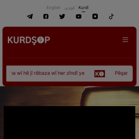
English
كوردی
Kurdî
ûna wî hê jî rêbaza wî her zîndî ye
Pêşangeha “Jî