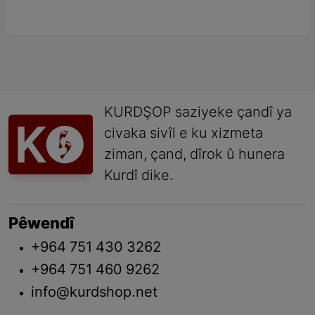
KURDŞOP saziyeke çandî ya
civaka sivîl e ku xizmeta
ziman, çand, dîrok û hunera
Kurdî dike.
Pêwendî
+964 751 430 3262
+964 751 460 9262
info@kurdshop.net