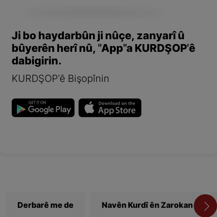
Ji bo haydarbûn ji nûçe, zanyarî û
bûyerên herî nû, "App"a KURDŞOP'ê
dabigirin.
KURDŞOP'ê Bişopînin
Derbarê me de
Navên Kurdî ên Zarokan