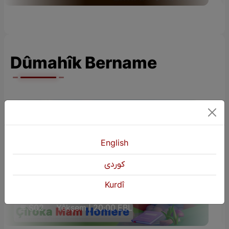
Dûmahîk Bername
English
كوردی
ÇÎROKÊN ZAROKAN (Çîroka Mam
Kurdî
Homere)
S02
Yêkşem | 20:00 EBL