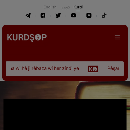
English
كوردی
Kurdî
ûna wî hê jî rêbaza wî her zîndî ye
Pêşangeha “Jî