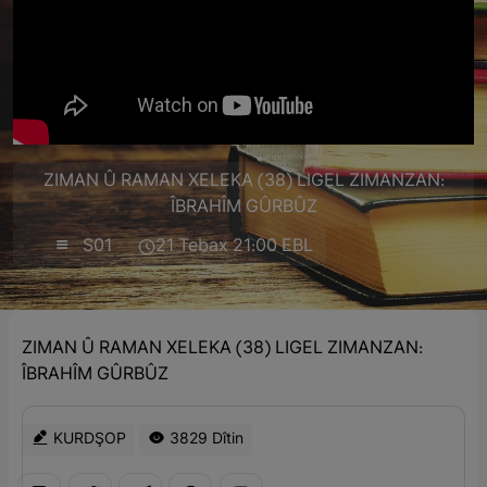
ZIMAN Û RAMAN XELEKA (38) LIGEL ZIMANZAN:
ÎBRAHÎM GÛRBÛZ
S01
21 Tebax 21:00 EBL
ZIMAN Û RAMAN XELEKA (38) LIGEL ZIMANZAN:
ÎBRAHÎM GÛRBÛZ
KURDŞOP
3829 Dîtin