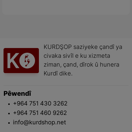
KURDŞOP saziyeke çandî ya
civaka sivîl e ku xizmeta
ziman, çand, dîrok û hunera
Kurdî dike.
Pêwendî
+964 751 430 3262
+964 751 460 9262
info@kurdshop.net