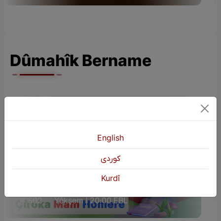
Dûmahîk Bername
English
كوردی
ÇÎROKÊN ZAROKAN (Çîroka Mam
Kurdî
Homere)
S02
Yêkşem | 20:00 EBL