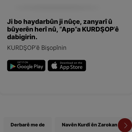
Ji bo haydarbûn ji nûçe, zanyarî û
bûyerên herî nû, "App"a KURDŞOP'ê
dabigirin.
KURDŞOP'ê Bişopînin
Derbarê me de
Navên Kurdî ên Zarokan