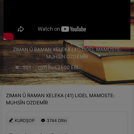
ZIMAN Û RAMAN XELEKA (41) LIGEL MAMOSTE:
MUHSÎN OZDEMÎR
S01
11 Îlon 21:00 EBL
ZIMAN Û RAMAN XELEKA (41) LIGEL MAMOSTE:
MUHSÎN OZDEMÎR
KURDŞOP
3744 Dîtin