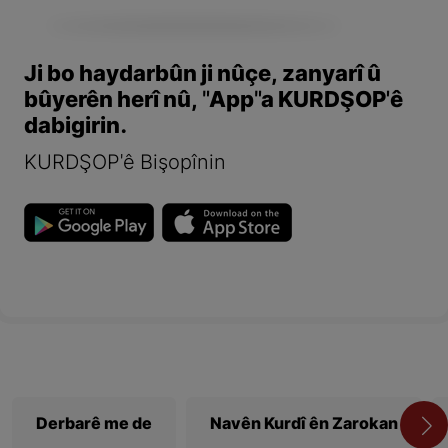
Ji bo haydarbûn ji nûçe, zanyarî û
bûyerên herî nû, "App"a KURDŞOP'ê
dabigirin.
KURDŞOP'ê Bişopînin
Derbarê me de
Navên Kurdî ên Zarokan