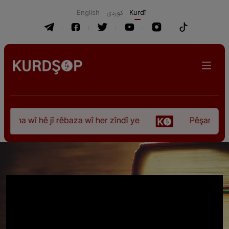
English
كوردی
Kurdî
ûna wî hê jî rêbaza wî her zîndî ye
Pêşangeha “Jî