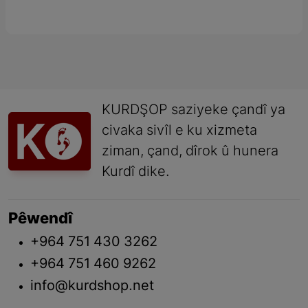
KURDŞOP saziyeke çandî ya
civaka sivîl e ku xizmeta
ziman, çand, dîrok û hunera
Kurdî dike.
Pêwendî
+964 751 430 3262
+964 751 460 9262
info@kurdshop.net