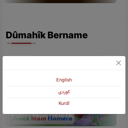
Dûmahîk Bername
English
كوردی
ÇÎROKÊN ZAROKAN (Çîroka Mam
Kurdî
Homere)
S02
Yêkşem | 20:00 EBL