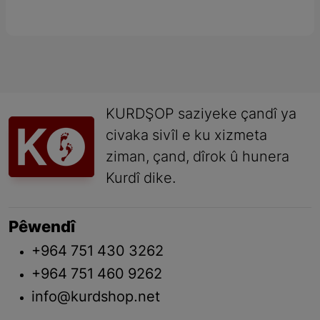
KURDŞOP saziyeke çandî ya
civaka sivîl e ku xizmeta
ziman, çand, dîrok û hunera
Kurdî dike.
Pêwendî
+964 751 430 3262
+964 751 460 9262
info@kurdshop.net