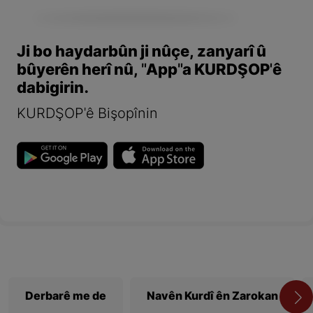
Ji bo haydarbûn ji nûçe, zanyarî û
bûyerên herî nû, "App"a KURDŞOP'ê
dabigirin.
KURDŞOP'ê Bişopînin
Derbarê me de
Navên Kurdî ên Zarokan