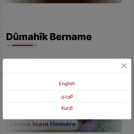
Dûmahîk Bername
English
كوردی
ÇÎROKÊN ZAROKAN (Çîroka Mam
Kurdî
Homere)
S02
Yêkşem | 20:00 EBL