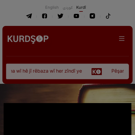
English
كوردی
Kurdî
ûna wî hê jî rêbaza wî her zîndî ye
Pêşangeha “Jî