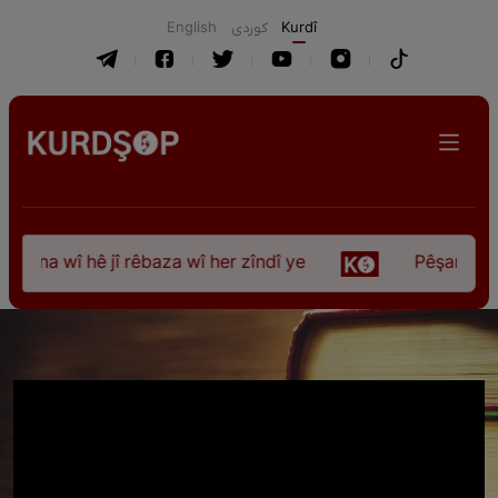
English
كوردی
Kurdî
ûna wî hê jî rêbaza wî her zîndî ye
Pêşangeha “Jî