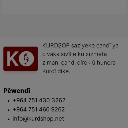
KURDŞOP saziyeke çandî ya
civaka sivîl e ku xizmeta
ziman, çand, dîrok û hunera
Kurdî dike.
Pêwendî
+964 751 430 3262
+964 751 460 9262
info@kurdshop.net