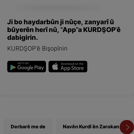
Ji bo haydarbûn ji nûçe, zanyarî û
bûyerên herî nû, "App"a KURDŞOP'ê
dabigirin.
KURDŞOP'ê Bişopînin
Derbarê me de
Navên Kurdî ên Zarokan