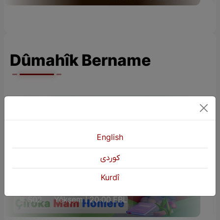
Dûmahîk Bername
English
كوردی
ÇÎROKÊN ZAROKAN (Çîroka Mam
Kurdî
Homere)
S02
Yêkşem | 20:00 EBL