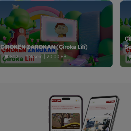
Ç
ÇÎROKÊN ZAROKAN (Çîroka Lîlî)
Se
S02
Yêkşem | 20:00 EBL