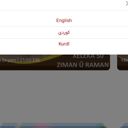
English
كوردی
IMAN Û RAMAN XELEKA (50) LIGEL
ZIM
Kurdî
AMOSTE: BERZO OMER MEHMUD
NIV
Yêkşem | 21:00 EBL
Yêk