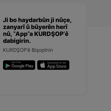
Ji bo haydarbûn ji nûçe,
zanyarî û bûyerên herî
nû, "App"a KURDŞOP'ê
dabigirin.
KURDŞOP'ê Bişopînin