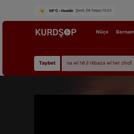
36°C - Hewlêr
Şemî, 08 Tebax 10:01
Nûçe
Berna
iştî 35 sal ji şehîdbûna wî hê jî rêbaza wî her zîndî ye
Taybet