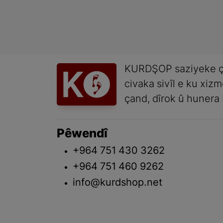
KURDŞOP saziyeke ç
civaka sivîl e ku xiz
çand, dîrok û hunera 
Pêwendî
+964 751 430 3262
+964 751 460 9262
info@kurdshop.net