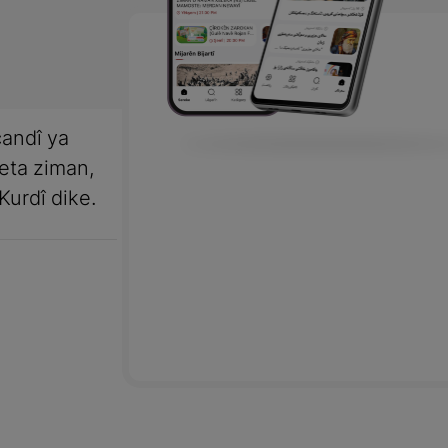
andî ya
meta ziman,
Kurdî dike.