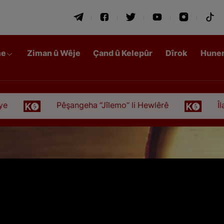
me
Ziman û Wêje
Çand û Kelepûr
Dîrok
Hune
Pêşangeha “Jîlemo” li Hewlêrê