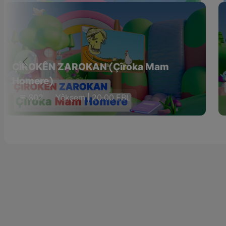
ÇÎROKÊN ZAROKAN (Çîroka Mam
Homere)
S02
Yêkşem | 20:00 EBL