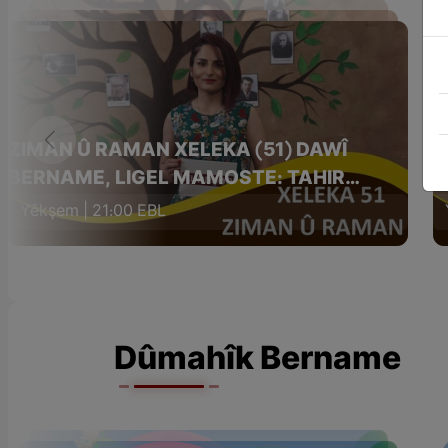
ZIMAN Û RAMAN XELEKA (51) DAWÎ
Z
BERNAME, LIGEL MAMOSTE: TAHIR
M
BAYKÛŞAK
Yêkşem | 21:00 EBL
Dûmahîk Bername