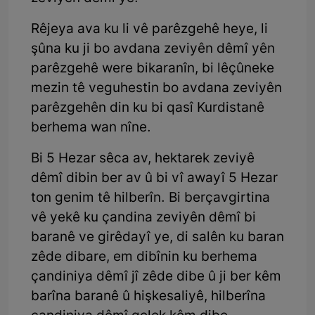
Rêjeya ava ku li vê parêzgehê heye, li
şûna ku ji bo avdana zeviyên dêmî yên
parêzgehê were bikaranîn, bi lêçûneke
mezin tê veguhestin bo avdana zeviyên
parêzgehên din ku bi qasî Kurdistanê
berhema wan nîne.
Bi 5 Hezar sêca av, hektarek zeviyê
dêmî dibin ber av û bi vî awayî 5 Hezar
ton genim tê hilberîn. Bi berçavgirtina
vê yekê ku çandina zeviyên dêmî bi
baranê ve girêdayî ye, di salên ku baran
zêde dibare, em dibînin ku berhema
çandiniya dêmî jî zêde dibe û ji ber kêm
barîna baranê û hişkesaliyê, hilberîna