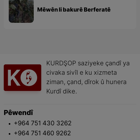
Mêwên li bakurê Berferatê
KURDŞOP saziyeke çandî ya
civaka sivîl e ku xizmeta
ziman, çand, dîrok û hunera
Kurdî dike.
Pêwendî
+964 751 430 3262
+964 751 460 9262