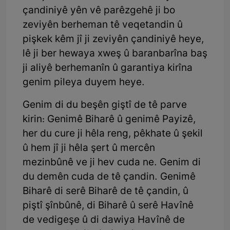
çandiniyê yên vê parêzgehê ji bo
zeviyên berheman tê veqetandin û
pişkek kêm jî ji zeviyên çandiniyê heye,
lê ji ber hewaya xweş û baranbarîna baş
ji aliyê berhemanîn û garantiya kirîna
genim pileya duyem heye.
Genim di du beşên giştî de tê parve
kirin: Genimê Biharê û genimê Payizê,
her du cure ji hêla reng, pêkhate û şekil
û hem jî ji hêla şert û mercên
mezinbûnê ve ji hev cuda ne. Genim di
du demên cuda de tê çandin. Genimê
Biharê di serê Biharê de tê çandin, û
piştî şînbûnê, di Biharê û serê Havînê
de vedigeşe û di dawiya Havînê de