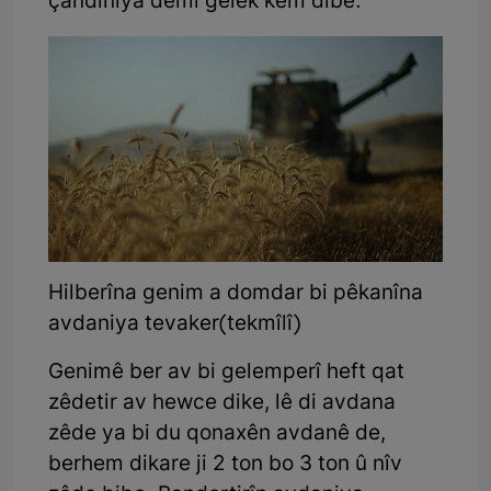
çandiniya dêmî gelek kêm dibe.
Hilberîna genim a domdar bi pêkanîna
avdaniya tevaker(tekmîlî)
Genimê ber av bi gelemperî heft qat
zêdetir av hewce dike, lê di avdana
zêde ya bi du qonaxên avdanê de,
berhem dikare ji 2 ton bo 3 ton û nîv