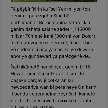
Tê pêşbînîkirin ku îsal Yek milyon ton
genim li parêzgeha Sinê bê
berhemanîn. Berhemanîna stratejîk a
genim dahata salane zêdetir ji 15000
milyar Tûmenê Îranî (300 milyon Dolar)
ji vê parêzgehê re derdixe, û her ji ber
vê sedemê jî pîşeya sereke ye di warê
aboriya gundewarî ya parêzgehê de.
Îsal hikûmetê her kîloyek genim bi 15
Hezar Tûmenî ji cotkaran dikire, lê
beşeke berçav ji cotkaran ku
hewcedariya wan bi pere heye û nikarin
li benda vegerandina deynên hikûmetê
bin, berhemên xwe bi nirxeke erzantir
difiroşin bazirganan.