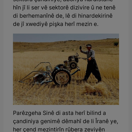
hîn jî li ser vê sektorê dizivire û ne tenê
di berhemanînê de, lê di hinardekirinê
de jî xwediyê pişka herî mezin e.
Parêzgeha Sinê di asta herî bilind a
çandiniya genimê dêmahî de li Îranê ye,
her çend mezintirîn rûbera zeviyên