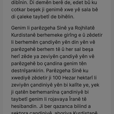
dibînin. Di demên berê de, edet bû ku
cotkar beşek ji genimê xwe yê sala bê
di çaleke taybetî de bihêlin.
Genim li parêzgeha Sinê ya Rojhilatê
Kurdistanê berhemeke girîng e û zêdetir
li berhemên çandiyên yên din yên vê
parêzgehê berhem tê û her sal beşa
herî zêde ya zeviyên çandiyê yên vê
parêzgehê bo çandina genim tên
destnîşankirin. Parêzgeha Sinê ku
xwediyê zêdetir ji 100 Hezar hektarî li
zeviyên çandiniyê yên bi kalîte ye, yek
ji qatên berhemanîna çandiniyê bi
taybetî genim li rojavaya Îranê tê
hesibandin. Ji ber qazanca bilind a
sektora çandiniyê, aboriya Kurdistanê