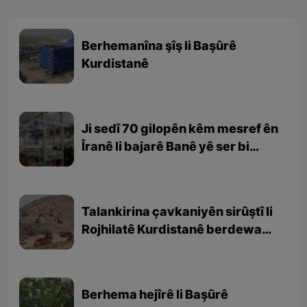
Berhemanîna şîş li Başûrê
Kurdistanê
Ji sedî 70 gilopên kêm mesref ên
Îranê li bajarê Banê yê ser bi
Rojhilatê Kurdistanê têne
berhemanîn
Talankirina çavkaniyên sirûştî li
Rojhilatê Kurdistanê berdewam
e
Berhema hejîrê li Başûrê