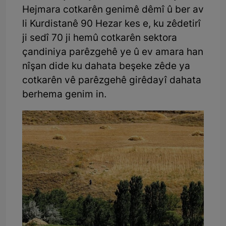
Hejmara cotkarên genimê dêmî û ber av
li Kurdistanê 90 Hezar kes e, ku zêdetirî
ji sedî 70 ji hemû cotkarên sektora
çandiniya parêzgehê ye û ev amara han
nîşan dide ku dahata beşeke zêde ya
cotkarên vê parêzgehê girêdayî dahata
berhema genim in.