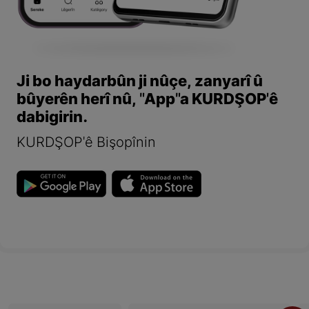
Ji bo haydarbûn ji nûçe, zanyarî û
bûyerên herî nû, "App"a KURDŞOP'ê
dabigirin.
KURDŞOP'ê Bişopînin