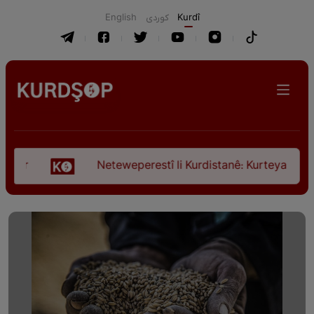
English
كوردی
Kurdî
Neteweperestî li Kurdistanê: Kurteya pêşveçûna dir