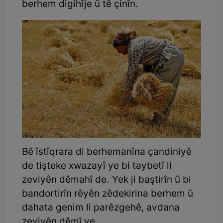
berhem digihîje û tê çinîn.
Bê îstîqrara di berhemanîna çandiniyê
de tişteke xwazayî ye bi taybetî li
zeviyên dêmahî de. Yek ji baştirîn û bi
bandortirîn rêyên zêdekirina berhem û
dahata genim li parêzgehê, avdana
zeviyên dêmî ye.