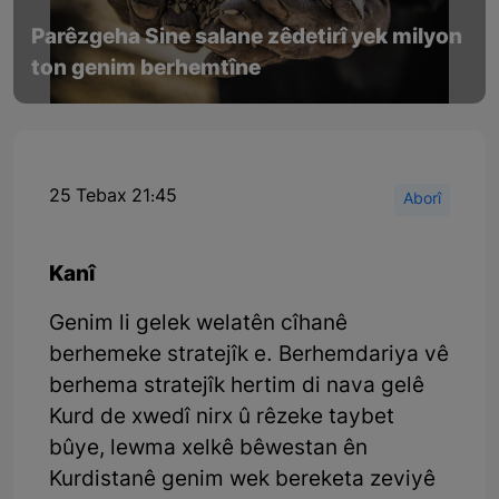
Parêzgeha Sine salane zêdetirî yek milyon
ton genim berhemtîne
25 Tebax 21:45
Aborî
Kanî
Genim li gelek welatên cîhanê
berhemeke stratejîk e. Berhemdariya vê
berhema stratejîk hertim di nava gelê
Kurd de xwedî nirx û rêzeke taybet
bûye, lewma xelkê bêwestan ên
Kurdistanê genim wek bereketa zeviyê