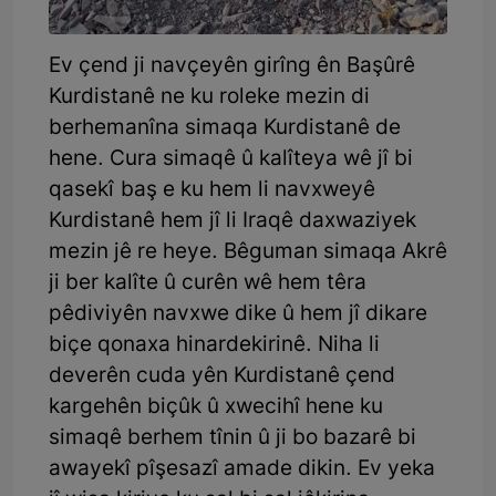
Ev çend ji navçeyên girîng ên Başûrê
Kurdistanê ne ku roleke mezin di
berhemanîna simaqa Kurdistanê de
hene. Cura simaqê û kalîteya wê jî bi
qasekî baş e ku hem li navxweyê
Kurdistanê hem jî li Iraqê daxwaziyek
mezin jê re heye. Bêguman simaqa Akrê
ji ber kalîte û curên wê hem têra
pêdiviyên navxwe dike û hem jî dikare
biçe qonaxa hinardekirinê. Niha li
deverên cuda yên Kurdistanê çend
kargehên biçûk û xwecihî hene ku
simaqê berhem tînin û ji bo bazarê bi
awayekî pîşesazî amade dikin. Ev yeka