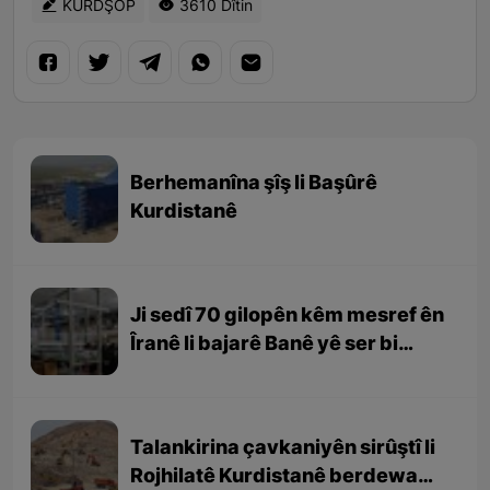
KURDŞOP
3610 Dîtin
Berhemanîna şîş li Başûrê
Kurdistanê
Ji sedî 70 gilopên kêm mesref ên
Îranê li bajarê Banê yê ser bi
Rojhilatê Kurdistanê têne
berhemanîn
Talankirina çavkaniyên sirûştî li
Rojhilatê Kurdistanê berdewam