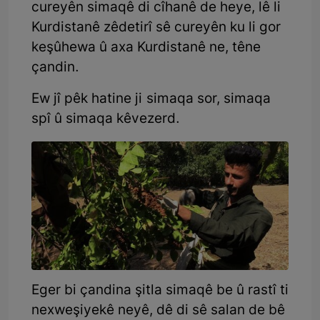
cureyên simaqê di cîhanê de heye, lê li
Kurdistanê zêdetirî sê cureyên ku li gor
keşûhewa û axa Kurdistanê ne, têne
çandin.
Ew jî pêk hatine ji simaqa sor, simaqa
spî û simaqa kêvezerd.
Eger bi çandina şitla simaqê be û rastî ti
nexweşiyekê neyê, dê di sê salan de bê