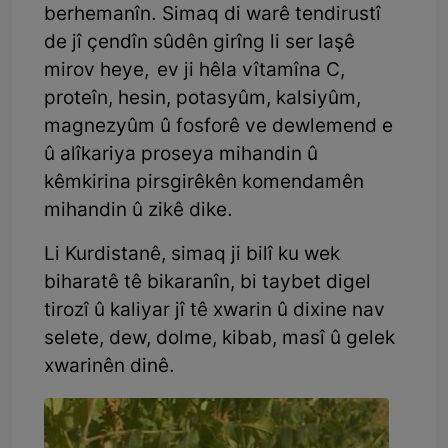
berhemanîn. Simaq di warê tendirustî
de jî çendîn sûdên girîng li ser laşê
mirov heye, ev ji hêla vîtamîna C,
proteîn, hesin, potasyûm, kalsiyûm,
magnezyûm û fosforê ve dewlemend e
û alîkariya proseya mihandin û
kêmkirina pirsgirêkên komendamên
mihandin û zikê dike.
Li Kurdistanê, simaq ji bilî ku wek
biharatê tê bikaranîn, bi taybet digel
tirozî û kaliyar jî tê xwarin û dixine nav
selete, dew, dolme, kibab, masî û gelek
xwarinên dinê.