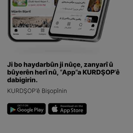
Ji bo haydarbûn ji nûçe, zanyarî û
bûyerên herî nû, "App"a KURDŞOP'ê
dabigirin.
KURDŞOP'ê Bişopînin