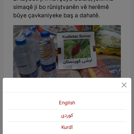
simaqê ji bo rûniştvanên vê herêmê
bûye çavkaniyeke baş a dahatê.
Bintara Qendîlê: Li beşeke zêde ya
bintara Qendîlê û bi taybet li dola
English
Soredê, ji ber çiyayî û çolatiya herêmê,
niha dema jêkirina simaqê ye û xelkê
كوردی
sînorê wê herêmê simaqê jê dikin. Li
Kurdî
sînorê Qendîlê ji bo derhatina darên