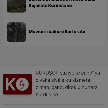
Rojhilatê Kurdistanê
Mêwên li bakurê Berferatê
KURDŞOP saziyeke çandî ya
civaka sivîl e ku xizmeta
ziman, çand, dîrok û hunera
Kurdî dike.