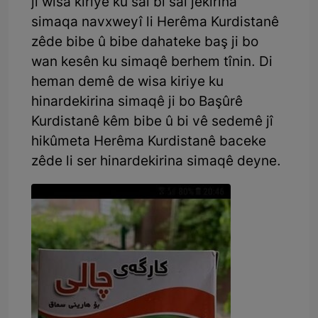
jî wisa kiriye ku sal bi sal jêkirina
simaqa navxweyî li Herêma Kurdistanê
zêde bibe û bibe dahateke baş ji bo
wan kesên ku simaqê berhem tînin. Di
heman demê de wisa kiriye ku
hinardekirina simaqê ji bo Başûrê
Kurdistanê kêm bibe û bi vê sedemê jî
hikûmeta Herêma Kurdistanê baceke
zêde li ser hinardekirina simaqê deyne.