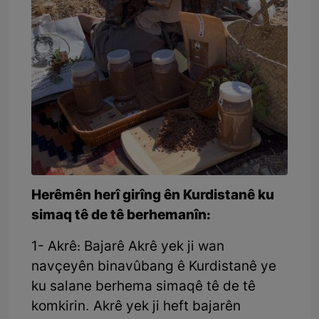
Herêmên herî girîng ên Kurdistanê ku
simaq tê de tê berhemanîn:
1- Akrê: Bajarê Akrê yek ji wan
navçeyên binavûbang ê Kurdistanê ye
ku salane berhema simaqê tê de tê
komkirin. Akrê yek ji heft bajarên