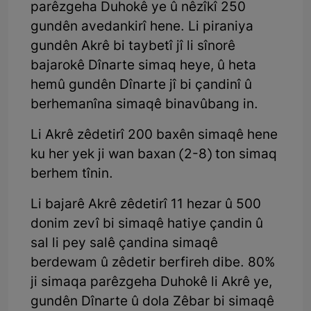
parêzgeha Duhokê ye û nêzîkî 250
gundên avedankirî hene. Li piraniya
gundên Akrê bi taybetî jî li sînorê
bajarokê Dînarte simaq heye, û heta
hemû gundên Dînarte jî bi çandinî û
berhemanîna simaqê binavûbang in.
Li Akrê zêdetirî 200 baxên simaqê hene
ku her yek ji wan baxan (2-8) ton simaq
berhem tînin.
Li bajarê Akrê zêdetirî 11 hezar û 500
donim zevî bi simaqê hatiye çandin û
sal li pey salê çandina simaqê
berdewam û zêdetir berfireh dibe. 80%
ji simaqa parêzgeha Duhokê li Akrê ye,
gundên Dînarte û dola Zêbar bi simaqê