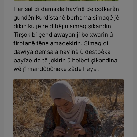
Her sal di demsala havînê de cotkarên
gundên Kurdistanê berhema simaqê jê
dikin ku jê re dibêjin simaq şikandin.
Tirşok bi çend awayan ji bo xwarin û
firotanê têne amadekirin. Simaq di
dawiya demsala havînê û destpêka
payîzê de tê jêkirin û helbet şikandina
wê jî mandûbûneke zêde heye .