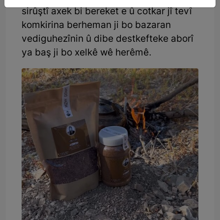
sirûştî axek bi bereket e û cotkar jî tevî
komkirina berheman ji bo bazaran
vediguhezînin û dibe destkefteke aborî
ya baş ji bo xelkê wê herêmê.