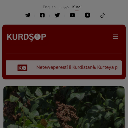
English
كوردی
Kurdî
Neteweperestî li Kurdistanê: Kurteya pêşveçûna dirokî û