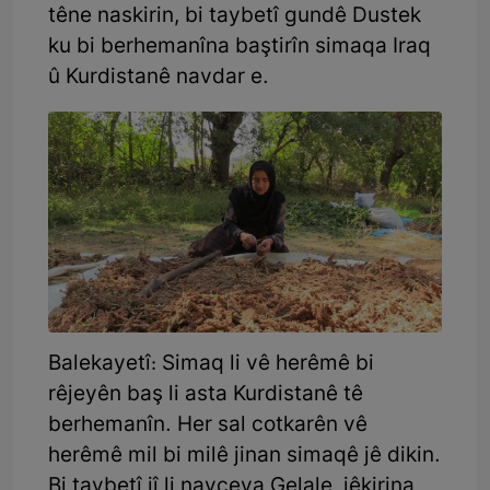
têne naskirin, bi taybetî gundê Dustek
ku bi berhemanîna baştirîn simaqa Iraq
û Kurdistanê navdar e.
Balekayetî: Simaq li vê herêmê bi
rêjeyên baş li asta Kurdistanê tê
berhemanîn. Her sal cotkarên vê
herêmê mil bi milê jinan simaqê jê dikin.
Bi taybetî jî li navçeya Gelale, jêkirina