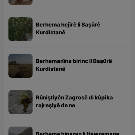
e
Berhema hejîrê li Başûrê
Kurdistanê
Berhemanîna birinc li Başûrê
Kurdistanê
Rûniştiyên Zagrosê di kûpika
rojreşiyê de ne
Berhema hinaran li Hewramana