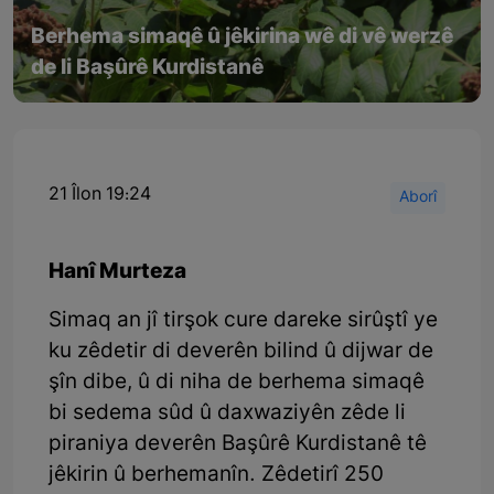
Berhema simaqê û jêkirina wê di vê werzê
de li Başûrê Kurdistanê
21 Îlon 19:24
Aborî
Hanî Murteza
Simaq an jî tirşok cure dareke sirûştî ye
ku zêdetir di deverên bilind û dijwar de
şîn dibe, û di niha de berhema simaqê
bi sedema sûd û daxwaziyên zêde li
piraniya deverên Başûrê Kurdistanê tê
jêkirin û berhemanîn. Zêdetirî 250