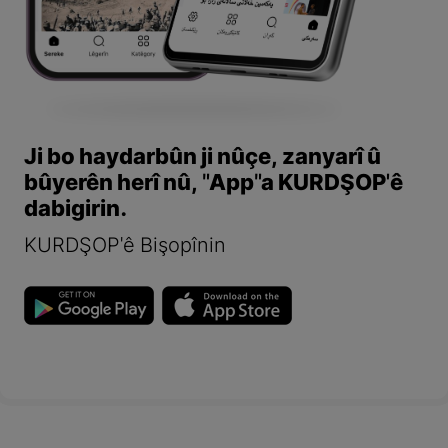
Ji bo haydarbûn ji nûçe, zanyarî û
bûyerên herî nû, "App"a KURDŞOP'ê
dabigirin.
KURDŞOP'ê Bişopînin