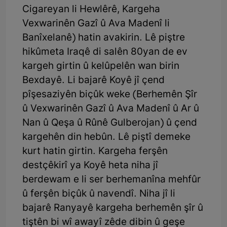
Cigareyan li Hewlêrê, Kargeha
Vexwarinên Gazî û Ava Madenî li
Banîxelanê) hatin avakirin. Lê piştre
hikûmeta Iraqê di salên 80yan de ev
kargeh girtin û kelûpelên wan birin
Bexdayê. Li bajarê Koyê jî çend
pîşesaziyên biçûk weke (Berhemên Şîr
û Vexwarinên Gazî û Ava Madenî û Ar û
Nan û Qeşa û Rûnê Gulberojan) û çend
kargehên din hebûn. Lê piştî demeke
kurt hatin girtin. Kargeha ferşên
destçêkirî ya Koyê heta niha jî
berdewam e li ser berhemanîna mehfûr
û ferşên biçûk û navendî. Niha jî li
bajarê Ranyayê kargeha berhemên şîr û
tiştên bi wî awayî zêde dibin û geşe