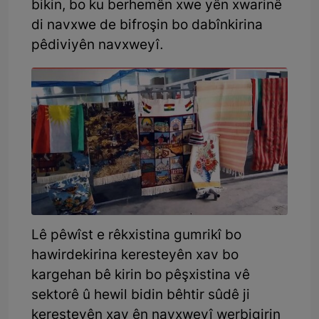
bikin, bo ku berhemên xwe yên xwarinê
di navxwe de bifroşin bo dabînkirina
pêdiviyên navxweyî.
Lê pêwîst e rêkxistina gumrikî bo
hawirdekirina keresteyên xav bo
kargehan bê kirin bo pêşxistina vê
sektorê û hewil bidin bêhtir sûdê ji
keresteyên xav ên navxweyî werbigirin