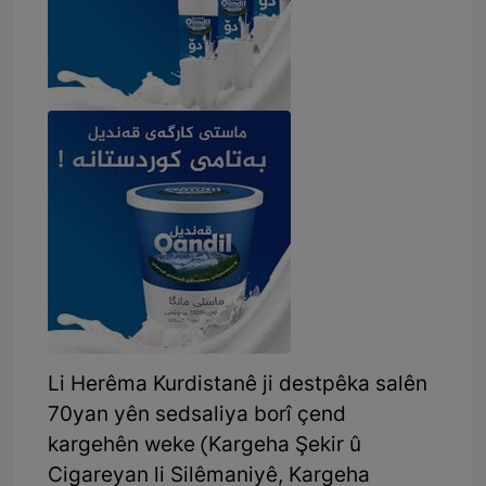
Li Herêma Kurdistanê ji destpêka salên
70yan yên sedsaliya borî çend
kargehên weke (Kargeha Şekir û
Cigareyan li Silêmaniyê, Kargeha