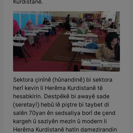
Kurdistanê.
Sektora çinînê (hûnandinê) bi sektora
herî kevin li Herêma Kurdistanê tê
hesabkirin. Destpêkê bi awayê sade
(seretayî) hebû lê piştre bi taybet di
salên 70yan ên sedsaliya borî de çend
kargeh û saziyên mezin û modern li
Herêma Kurdistanê hatin damezirandin