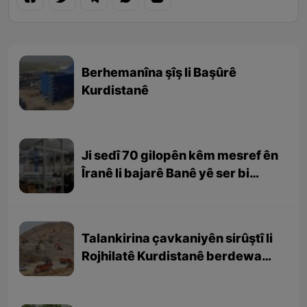
Berhemanîna şîş li Başûrê
Kurdistanê
Ji sedî 70 gilopên kêm mesref ên
Îranê li bajarê Banê yê ser bi
Rojhilatê Kurdistanê têne
berhemanîn
Talankirina çavkaniyên sirûştî li
Rojhilatê Kurdistanê berdewam
e