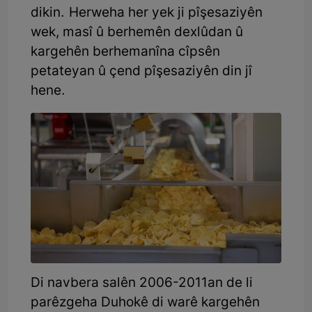
dikin. Herweha her yek ji pîşesaziyên
wek, masî û berhemên dexlûdan û
kargehên berhemanîna cîpsên
petateyan û çend pîşesaziyên din jî
hene.
Di navbera salên 2006-2011an de li
parêzgeha Duhokê di warê kargehên