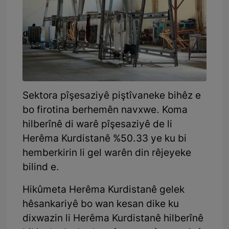
Sektora pîşesaziyê piştîvaneke bihêz e
bo firotina berhemên navxwe. Koma
hilberînê di warê pîşesaziyê de li
Herêma Kurdistanê %50.33 ye ku bi
hemberkirin li gel warên din rêjeyeke
bilind e.
Hikûmeta Herêma Kurdistanê gelek
hêsankariyê bo wan kesan dike ku
dixwazin li Herêma Kurdistanê hilberînê