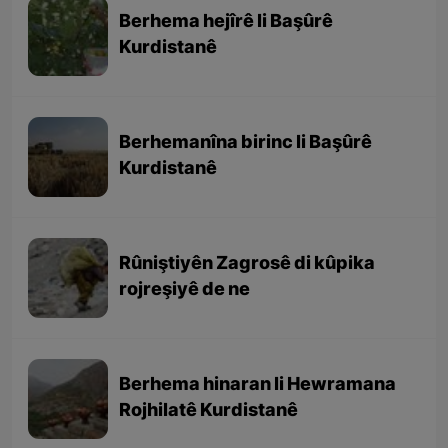
Berhema hejîrê li Başûrê
Kurdistanê
Berhemanîna birinc li Başûrê
Kurdistanê
Rûniştiyên Zagrosê di kûpika
rojreşiyê de ne
Berhema hinaran li Hewramana
Rojhilatê Kurdistanê