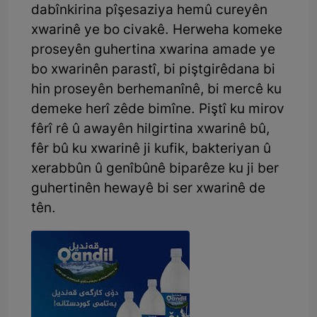
dabînkirina pîşesaziya hemû cureyên
xwarinê ye bo civakê. Herweha komeke
proseyên guhertina xwarina amade ye
bo xwarinên parastî, bi piştgirêdana bi
hin proseyên berhemanînê, bi mercê ku
demeke herî zêde bimîne. Piştî ku mirov
fêrî rê û awayên hilgirtina xwarinê bû,
fêr bû ku xwarinê ji kufik, bakteriyan û
xerabbûn û genîbûnê biparêze ku ji ber
guhertinên hewayê bi ser xwarinê de
tên.