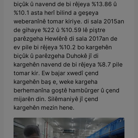
biçûk û navend de bi rêjeya %13.86 û
%10.1 asta herî bilind a geşeya
weberanînê tomar kiriye. di sala 2015an
de gihaye %22 û %10.59 lê piştre
parêzgeha Hewlêrê di sala 2017an de
ev pile bi rêjeya %10.2 bo kargehên
biçûk û parêzgeha Duhokê jî di
kargehên navend de bi rêjeya %8.7 pile
tomar kir. Ew bajar xwedî çend
kargehên baş e, weke kargeha
berhemanîna goştê hambûrger û çend
mijarên din. Silêmaniyê jî çend
kargehên mezin hene.