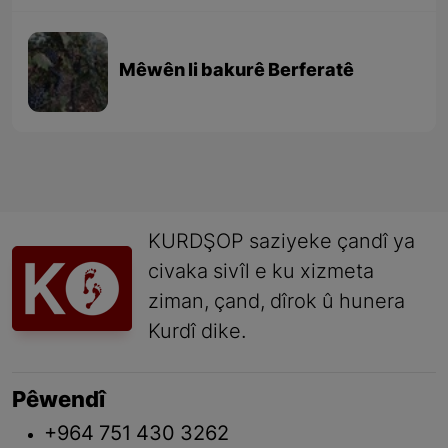
Mêwên li bakurê Berferatê
KURDŞOP saziyeke çandî ya
civaka sivîl e ku xizmeta
ziman, çand, dîrok û hunera
Kurdî dike.
Pêwendî
+964 751 430 3262