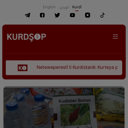
English
كوردی
Kurdî
Neteweperestî li Kurdistanê: Kurteya pêşveçûna dirok