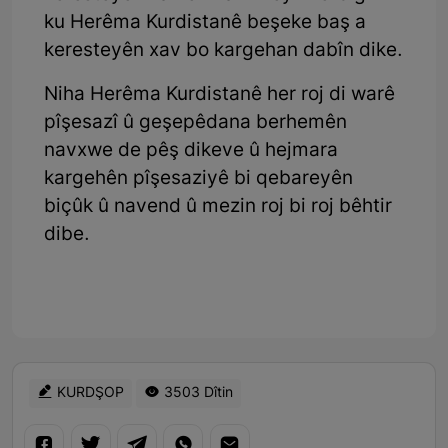
ku Herêma Kurdistanê beşeke baş a
keresteyên xav bo kargehan dabîn dike.
Niha Herêma Kurdistanê her roj di warê
pîşesazî û geşepêdana berhemên
navxwe de pêş dikeve û hejmara
kargehên pîşesaziyê bi qebareyên
biçûk û navend û mezin roj bi roj bêhtir
dibe.
KURDŞOP
3503 Dîtin