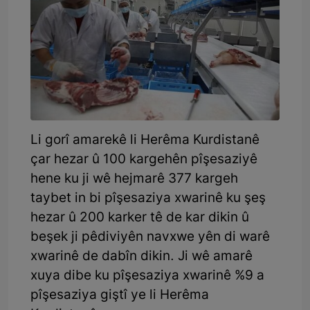
Li gorî amarekê li Herêma Kurdistanê
çar hezar û 100 kargehên pîşesaziyê
hene ku ji wê hejmarê 377 kargeh
taybet in bi pîşesaziya xwarinê ku şeş
hezar û 200 karker tê de kar dikin û
beşek ji pêdiviyên navxwe yên di warê
xwarinê de dabîn dikin. Ji wê amarê
xuya dibe ku pîşesaziya xwarinê %9 a
pîşesaziya giştî ye li Herêma