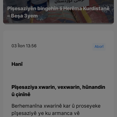
Pîşesaziyên bingehîn li Herêma Kurdistanê
– Beşa 3yem
03 Îlon 13:56
Aborî
Hanî
Pîşesaziya xwarin, vexwarin, hûnandin
û çinînê
Berhemanîna xwarinê kar û proseyeke
pîşesaziyê ye ku armanca vê