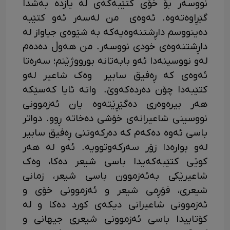
نووسەر بۆ خۆی کتێبەکەی لە یازدە بەشدا
گێڕاوەتەوە. ئەوەی من لەسەر ئەو کتێبە
دەینووسم داڕشتنەوەیەکە بە شێوەی جیاواز لە
داڕشتنەوەی خودی نووسەر. من هەوڵ دەدەم
لەو نووسینەدا ئەو بابەتانە بورووژێنم؛ سەرەتا
ئەوەی کە ڕەفیق سابیر وەک شاعیر لەو
کتێبەدا چۆن دەردەکەوێ. واتە ئایا کەسێکە
هەر بیرەوەری دەگێڕێتەوە یان ئەزموونی
نووسینی شاعیرانەی خۆشی دەخاتە ڕوو. دواتر
باسی ئەوە دەکەم کە دەرکەوتنی ڕەفیق سابیر
لەو بوارەدا زۆر سەرکەوتوویە. ئەو لە هەر
کوێی کتێبەکەیدا باسی شیعر دەکا، وەک
شاعیرێکی بەئەزموون باسی شیعر، زمانی
شیعری، فۆڕمی شیعر و ئەزموونی خۆی و
ئەزموونی شاعیرانی دیکەی کورد دەکا و لە
کۆتاییدا باسی ئەزموونی شیعری جیهانی و