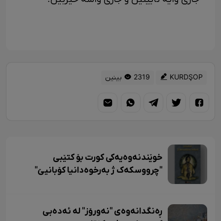
KURDŞOP
2319 بینین
خوێندنەوەیەکی کورت بۆ کتێبی
"چرووسکەک ژ بەرخوەدانیا کۆبانیێ"
ڕەنگدانەوەی "نەورۆز" لە ئەدەبی