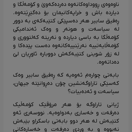
ناوەوەی ڕووداوەکانەوە دەردەکەوێ و کۆمەڵگا و
دیاردە باش و خراپەکانیمان بۆ دەگێڕێتەوە.
ڕەفیق سابیر هەر دەسپێکی کتێبەکەی بە دوور
لە سیاسەت و هونەر و وەک ئەندامیکی
کۆمەڵگا بە باسی دیاردە و نەریتە کەلتووری و
کۆمەڵایەتییە نەرێنییەکانەوە دەست پێدەکا و
لە زۆر شوینی کتێبەکەش دووبارە ئاوڕیان لێ
دەداتەوە.
بابەتی چوارەم ئەوەیە کە ڕەفیق سابیر وەک
کەسێکی تاراوگەنشین چۆن دەڕوانێتە جیهان،
سیاسەت و ئەدەبیات؟
ژیانی تاراوگە بۆ هەر مرۆڤێک کۆمەڵیک
دەرفەت و خەساری بەدواوەیە. نووسەری ئەو
کتێبەش لە هەر دوو بابەتی باسکراو بێبەش
نەبووە و بە وردی دەرفەت و خەسارەکانی