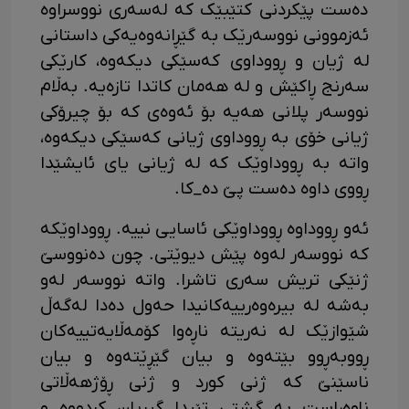
دەست پێکردنی کتێبێک کە لەسەری نووسراوە
ئەزموونی نووسەرێک بە گێڕانەوەیەکی داستانی
لە ژیان و ڕووداوی کەسێکی دیکەوە، کارێکی
سەرنج ڕاکێش و لە هەمان کاتدا تازەیە. بەڵام
نووسەر پلانی هەیە بۆ ئەوەی کە بۆ چیرۆکی
ژیانی خۆی بە ڕووداوی ژیانی کەسێکی دیکەوە،
واتە بە ڕووداوێک کە لە ژیانی یای ئایشێدا
ڕووی داوە دەست پێ دە_کا.
ئەو ڕووداوە ڕووداوێکی ئاسایی نییە. ڕووداوێکە
کە نووسەر لەوە پێش دیوێتی. چون دەنووسێ
ژنێکی تریش سەری تاشرا. واتە نووسەر لەو
بەشە لە بیرەوەرییەکانیدا حەول دەدا لەگەڵ
شێوازێک لە نەریتە ناڕەوا کۆمەڵایەتییەکان
ڕووبەڕوو بێتەوە و بیان گێڕێتەوە و بیان
ناسێنێ کە ژنی کورد و ژنی ڕۆژهەڵاتی
ناوەڕاست بە گشتی تێیدا گیریان کردووە و