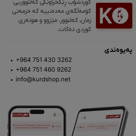
کوردشۆپ ڕێکخراوێکی کەلتووریی
کۆمەڵگەی مەدەنییە کە خزمەتی
زمان، کەلتوور، مێژوو و ‎هونەری
کوردی دەکات.
پەیوەندی
+964 751 430 3262
+964 751 460 9262
info@kurdshop.net