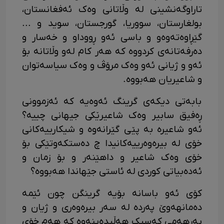
تاراوگەنشینی لە وڵاتانی وەک ئەفغانستان،
بولغارستان، سووریا، گورجستان، سوید و ...
گێڕاوەتەوەو و باسی ئەو ڕووداو و خەسار و
دەرفەتانەی کردووە کە هەر کام لەو وڵاتانە بۆ
ئەو و ژیانی ئەو وەک مرۆڤ و وەک سیاسەتوان
و شاعیریان هەبووە.
بابەتی دیکەی گرینگ ئەوەیە کە ئەزموونی
ڕەفیق سابیر وەک شاعیرێکی جیهانی چییە؟
ئەو شاعیرە بە پێی گێرانەوە و شیکارییەکانی
خۆی لە بیرەوەرییەکانیدا چ دەستکەوتێکی بۆ
خۆی وەک شاعیر و داهێنەر و بۆ زمان و
ئەدەبیاتی کوردی لە ئاستی جێهاندا هەبووە؟
کۆی ئەو باسانە بۆیە گرینگن چون ئێمە
دەمانهەوێ پەردە لە سەر بیرەوەری و ژیان و
بەرهەمی کەسیک هەڵبدەینەوە کە هەم خۆی