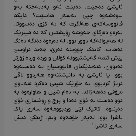
ئایشێ دەچێت. دەبێت ئەو بەدبەختە بەو
نیوەشەوە چیی بەسەر هاتبێت؟ دایکم
فانووسەکەی هەڵگرت کە بە کزی دەسووتا.
بەرەو دەرگای حەوشە ڕۆیشتین کە دە میترێک
لە هەیوانەکە دوور بوو. لە دەرەوە دەنگە دەنگ
دەهات. کاتێک چووینە دەرێ، چەند دراوسێ
پێش ئێمە گەیشتبوونە کۆڵان و وردە وردە زۆرتر
دەبوون. هەندێکیان فانووسیان بە دەستەوە
بوو. یا ئایشێ بە دانیشتنەوە هەردوو لاقی
درێژ کردبوو. بە جۆرێک شینی دەکرد هەناوی
مرۆڤی دەهەژاند. بە دەم شین و هاوارەوە بە
دوو دەست لە خۆی دەدا و پرچ و ڕوخساری خۆی
دەڕنێوە. کاتێک لێی وردبوومەوە سەری پاک
تاشرا بوو. لەبەر خۆمەوە وتم: ژنێکی دیش
سەری تاشرا."