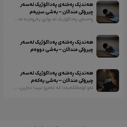
هەندێک ڕەخنەی پەداگۆژیک لەسەر
چیرۆکی منداڵان – بەشی سێیەم
ڕەخنەی پەداگۆژیک لە بواری پەروەردە لەسەر چیرۆکی منداڵان؛ هەندێکجار لە چیرۆکی منداڵاندا تووشی ئەو جۆرە وشەیە دەبین کە کاریگەرییان لەسەر مێشکی منداڵان دەبێت و ڕێگەیان پێ دەدات بیرۆکەیەکی خراپ لە مێشکیاندا دروست بکەن. بۆ نموونە دەتوانین لێرەدا سەرنجەکانمان لەسەر چیرۆکی "تیتی و پیرێ، کال و سێڤێ و نیسکۆ" بخەینەڕوو. لە بەشێکی چیرۆکی "تیتی و پیرێ"دا وەها دەڵێت:
هەندێک ڕەخنەی پەداگۆژیک لەسەر
چیرۆکی منداڵان – بەشی دووەم
هەندێک ڕەخنەی پەداگۆژیک لەسەر
چیرۆکی منداڵان – بەشی یەکەم
لەو کۆمەڵگەیەدا کە ئەمڕۆ تێیدا دەژین، هەرچەندە دەبینین ئەدەبی کوردی لە گەشەکردندایە، بەتایبەتی ئەدەبی منداڵان، بەڵام زۆربەی چیرۆکەکانی منداڵان لایەنی لاوازی زۆریان هەیە کە کاریگەرییان لەسەر دەروونی منداڵان هەیە و دەبنە کێشە.