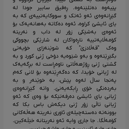
پێیەوە دەتلێنەوە. ڕەفیق سابیر جودا لە
گێڕانەوەی ئەو ئەتک و سووکایەتییەی کە بە
یای ئایشێ کراوە، ئەوە دەکاتە بەهانەیەک بۆ
ئەوەی بەشێکی زۆر لە داب و نەریتە
کۆمەڵایەتییە ناڕەواکان لە شارێکی بچووکی
وەک "قەڵادزێ" کە شوێنەزای خۆیەتی
بگێڕێتەوە و بەو شێوەیە دۆخی ژنی کورد و بە
گشتی ژنی ڕۆژهەڵاتی ناوەڕاست لە بڕگەیەک
لە ژیانی خۆیدا، کە دەگەڕێتەوە بۆ لانی کەم
پەنجا ساڵ لەوە پێش، بە خوێنەر و بە
بەردەنگی خۆی ڕابگەیەنێ. واتە گێڕانەوەی
ژیانی یای ئایشێ دەرفەتێکە بۆ وەی کە ئەو
ژیانی تاڵی زۆر ژنی دیکەش باس بکا کە
بوونەتە دەستەچیلەی ئاوری نەریتە هەڵەکانی
کۆمەڵگا. جا جاری وایە ئەو نەریتانە خێڵەکین.
جاری وایە ئایینین و جاری واشە حیزبین.