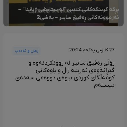
بڕگە گرینگەکانی کتێبی "لە ستایشی ژیاندا" –
ئەزموونەکانی ڕەفیق سابیر – بەشی2
27 کانونی یەکەم 20:24
زمان و ئەدەب
رۆڵی ڕەفیق سابیر لە ڕوونکردنەوە و
گێڕانەوەی نەریتە زاڵ و باوەکانی
کۆمەڵگای کوردی نیوەی دووەمی سەدەی
بیستەم