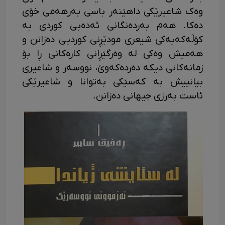
وەک شاعیرێکی داهێنەر باسی بەرهەمی خۆی
دەکا. هەم بەردەنگانی ئەدەبی کوردی بە
کۆڵەکەیەکی شیعری مودێڕنی کوردیی دەزانن و
هەمیش وەکی لە وەرگێڕانی کارەکانی ڕا بۆ
زمانەکانی دیکە دەردەکەوێ، نووسەر و شاعیری
بیانییش بە کەسێکی بەتوانا و شاعیرێکی
ئاست بەرزی جیهانی دەزانن.