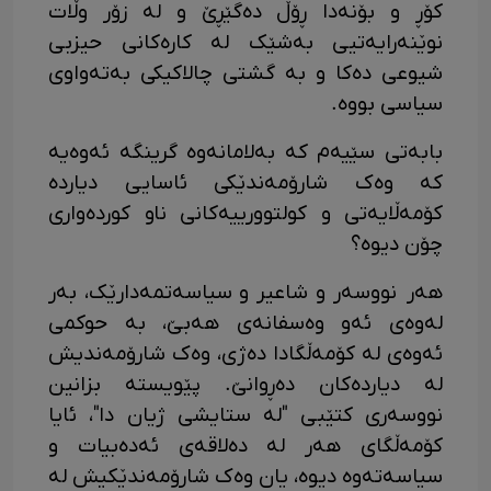
کۆڕ و بۆنەدا ڕۆڵ دەگێڕێ و لە زۆر وڵات
نوێنەرایەتیی بەشێک لە کارەکانی حیزبی
شیوعی دەکا و بە گشتی چالاکیکی بەتەواوی
سیاسی بووە.
بابەتی سێیەم کە بەلامانەوە گرینگە ئەوەیە
کە وەک شارۆمەندێکی ئاسایی دیاردە
کۆمەڵایەتی و کولتوورییەکانی ناو کوردەواری
چۆن دیوە؟
هەر نووسەر و شاعیر و سیاسەتمەدارێک، بەر
لەوەی ئەو وەسفانەی هەبێ، بە حوکمی
ئەوەی لە کۆمەڵگادا دەژی، وەک شارۆمەندیش
لە دیاردەکان دەڕوانێ. پێویستە بزانین
نووسەری کتێبی "لە ستایشی ژیان دا"، ئایا
کۆمەڵگای هەر لە دەلاقەی ئەدەبیات و
سیاسەتەوە دیوە، یان وەک شارۆمەندێکیش لە