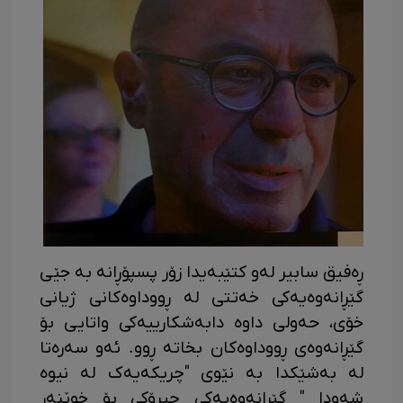
ڕەفیق سابیر لەو کتێبەیدا زۆر پسپۆڕانە بە جێی
گێڕانەوەیەکی خەتتی لە ڕووداوەکانی ژیانی
خۆی، حەولی داوە دابەشکارییەکی واتایی بۆ
گێڕانەوەی ڕووداوەکان بخاتە ڕوو. ئەو سەرەتا
لە بەشێکدا بە نێوی "چریکەیەک لە نیوە
شەودا " گێڕانەوەیەکی چیرۆکی بۆ خوێنەر