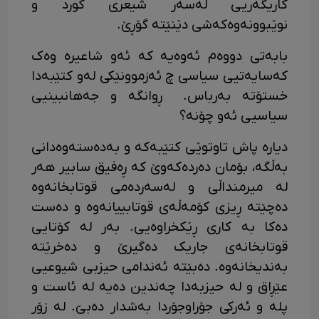
کاریگەریی لەسەر شیعری کورد و
نوێبوونەوەکەشی دێنێتە گۆڕێ.
بابەتی دووەم ئەوەیە کە ئەو شاعیرە وەک
کەسایەتیی سیاسی چ ئەزموونێکی لەو کتێبەدا
خستۆتە بەرباس. ڕوانگە و جەهانبینیی
سیاسیی ئەو چۆنە؟
دیارە پاش تاوتوێی کتێبەکە و بەدەستەوەدانی
بەڵگە، بۆمان دەردەکەوێ کە ڕەفیق سابیر هەر
لە میرمنداڵی و لەسەردەمی قوتابخانەوە
دەچێتە ڕیزی کۆمەڵەی قوتابییانەوە و دەست
دەکا بە کاری ڕێکخراوەیی. بەر لە کۆتایی
قوتابخانەی جاریک دەگیرێ و دەخرێتە
بەندیخانەوە. دەبێتە ئەندامی حیزبی شیوعیی
عێڕاق و لە حیزبەدا چەندین دەیە لە ئاست و
پلە و ئەرکی جۆراوجۆردا بەشدار دەبێ. لە زۆر