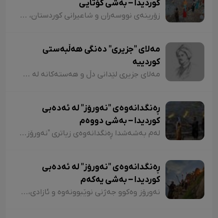
کوردیدا – بەشی کۆتایی
زۆرینەی نووسەران و شاعیرانی کوردستان، لە شیعر و دەقەکانیاندا بە شێوازی جۆراوجۆر باسی نەورۆزیان کردووە کە لەبەر نەبوونی مەجال تەنیا ئاماژەمان بە چەند شاعیر و چەند نموونە شیعر کرد. پێم خۆشە لە کۆتاییشدا ئاماژە بەوە بکەم کە شاعیران "موخلیس، عەونی، هەژار، زاری، عەلی حەسەنیانی، ژیلا حسەینی، محەممەد ساڵح دیلان، ئەسیری، ناسر ئاغابرا، جەلال مەلەکشا، شێرکۆ بێکەس و عەبدوڵڵا پەشێو و..." لە چەندین شیعریاندا باسی "نەورۆز"یان کردووە و لەسەر کوردستانیبوونی نەورۆز جەختیان کردووەتەوە.
مەلای "جزیری" دەنگی هەڵبەستی
کوردییە
مەلای جزیری لێدانی دڵ و هەستەکانە لە شیعری کلاسیکدا. مەلای جزیری ساڵی ١٥٦٥ لە جزیری بۆتان لەدایک بووە. ناوی "ئەحمەد"ە و لە شیعردا نازناوی "نیشانی، مەلێ و مەلا"یە و لە سەدەی ١٧دا ژیاوە. مەلا ئەحمەد جزیری لەسەر دەستی باوکی (شێخ محەممەد) دەستی بە خوێندن کردووە و لە مەدرەسەی "هەکاری و عیمادی" درێژەی بە خوێندن داوە.
ڕەنگدانەوەی "نەورۆز" لە ئەدەبی
کوردیدا – بەشی دووەم
لەم بەشەشدا ڕەنگدانەوەی زیاتری "نەورۆز" لە شیعر و دەقی کوردیدا دەخەینەڕوو. هەروەها پێویستە ئاماژەش بەوە بکەم کە وێڕای ئەوەی لەم وتارەدا ڕەنگدانەوەی "نەورۆز" لە ئەدەبی کوردیدا دەبینین، ئاوڕێکیش لە شاعیران و نووسەرانمان دەدەینەوە کە بەداخەوە ناوی هەندێکیان بە فەرامۆشی سپێردراون.
ڕەنگدانەوەی "نەورۆز" لە ئەدەبی
کوردیدا – بەشی یەکەم
نەورۆز وەکوو جەژنی نوێبوونەوە و ئازادی، لە ئەدەبی کوردیدا و لەلای شاعیران و نووسەرانی کورد، هەمیشە جێی بایەخ و تێڕامان بووە. شاعیران و نووسەرانی کورد وەکوو دیوێکی جوانی و دەرچەیەکی ئازادی و هێمای ڕزگاریی نەتەوەیی، نەورۆزیان لەنێو شیعر و دەقەکەیاندا بەکار هێناوە. ئەم بابەتەش دەگەڕێتەوە بۆ گرێدراویی حاشاهەڵنەگری کورد و کوردستان بە نەورۆزەوە