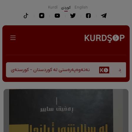
English
كوردی
Kurdî
نەتەوەپەرەستی لە کوردستان - کورستەی پێشڤەچوونی