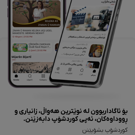
بۆ ئاگاداربوون لە نوێترین هەواڵ، زانیاری و
ڕووداوەکان، ئەپی کوردشۆپ دابەزێنن.
کوردشۆپ بشۆپێنن