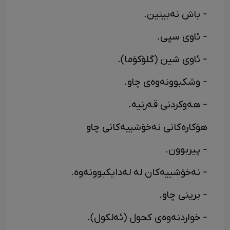
- باش نەبینین.
- ئاوی سپی.
- ئاوی شین (گلۆکۆما).
- وشکبوونەوەی چاو.
- هەوکردنی قەرنیە.
هۆکارەکانی نەخۆشییەکانی چاو
- پیربوون.
- نەخۆشییەکان لە لەدایکبوونەوە.
- برینی چاو.
- خواردنەوەی کحول (ئەلکول).