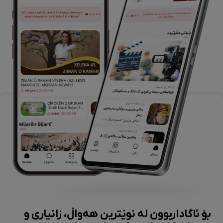
بۆ ئاگاداربوون لە نوێترین هەواڵ، زانیاری و