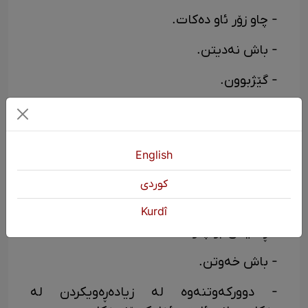
- چاو زۆر ئاو دەکات.
- باش نەدیتن.
- گێژبوون.
- نەتوانیت چاوەکانت بکەیتەوە.
- حەز نەکردن لە بینینی ڕووناکی.
English
دەرمانکردنی نەخۆشییەکانی چاو
كوردی
- خواردنی خۆراکی باش.
Kurdî
- ڕاهێنان بۆ چاو.
- باش خەوتن.
- دوورکەوتنەوە لە زیادەڕەویکردن لە