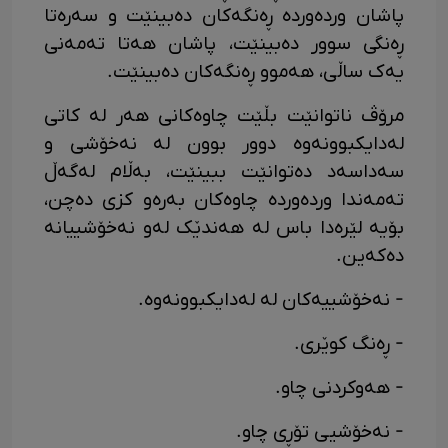
پاشان وردەوردە ڕەنگەکان دەبینێت و سەرەتا
ڕەنگی سوور دەبینێت، پاشان هەتا تەمەنی
یەک ساڵی، هەموو ڕەنگەکان دەبینێت.
مرۆڤ ناتوانێت بڵێت چاوەکانی هەر لە کاتی
لەدایکبوونەوە دوور بوون لە نەخۆشی و
سەداسەد دەتوانێت ببینێت، بەڵام لەگەڵ
تەمەندا وردەوردە چاوەکان بەرەو کزی دەچن،
بۆیە لێرەدا باس لە هەندێک لەو نەخۆشییانە
دەکەین.
- نەخۆشییەکان لە لەدایکبوونەوە.
- ڕەنگ کوێری.
- هەوکردنی چاو.
- نەخۆشیی تۆڕی چاو.