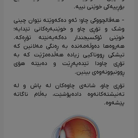
بۆڕییەکی خوێنی نییە.
- هەڤالچووکی چاو؛ ئەو دەکەوێتە نێوان چینی
وشک و تۆڕی چاو و خوێنبەرەکانی تێدایە؛
خوێنی ئۆکسیجندار دەگەیەنێتە تۆڕەکە.
هەروەها دەوڵەمەندە بە ڕەنگی مەلانین کە
تیشکی ڕووناکیی زیادە هەڵدەمژێت کە بە
تۆڕی چاودا تێدەپەڕێت و دەبێتە هۆی
ڕوونبوونەوەی بینین.
تۆڕی چاو، شانەی چاوەکان لە پاش و لە
تەنیشتەکانەوە دادەپۆشێت، بەڵام ناگاتە
پێشەوە.