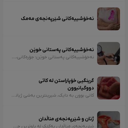
نەخۆشییەکانی شێرپەنجەی مەمک
نەخۆشییەکانی پەستانی خوێن
نەخۆشییەکانی پەستانی خوێن: جۆرەکانی، هۆکارەکان، نیشانەکان، شێوازی چارەسەرکردن و کەی پێویستە مرۆڤ بچێتە نەخۆشخانە یان بۆ لای پزیشک؟
گرینگیی خۆپاراستن لە کاتی
دووگیانبوون
کاتی بوون بە دایک، شیرینترین بەشی ژیانی هەر ژنێکە. چاوەدێری و ئاگالێبوون لە دەورانی دووگیانبوون، گرینگترین کارێکە کە دایک و کەسانی دەوروبەری دەتوانن بۆ تەندروستیی ئاوەلەمە و کۆرپەڵە بیکەن.
ژنان و شێرپەنجەی مناڵدان
شێرپەنجەی مناڵدان یەکێک لە باوترین جۆرەکانی شێرپەنجەیە لە نێوان ژنان. هەبوونی زانیاری لەبارەی نیشانەکانی ئەم نەخۆشییە و ناسینی خێرای، کاریگەریی زۆری لەسەر چارەسەرکردنەکەی هەیە. خوێنڕێژیی نائاسایی باوترین نیشانەی شێرپەنجەی مناڵدانە.