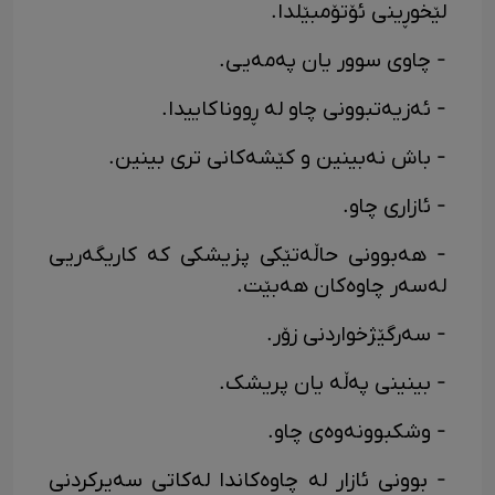
لێخوڕینی ئۆتۆمبێلدا.
- چاوی ​​سوور یان پەمەیی.
- ئەزیەتبوونی چاو لە ڕووناکاییدا.
- باش نەبینین و کێشەکانی تری بینین.
- ئازاری چاو.
- هەبوونی حاڵەتێکی پزیشکی کە کاریگەریی
لەسەر چاوەکان هەبێت.
- سەرگێژخواردنی زۆر.
- بینینی پەڵە یان پریشک.
- وشکبوونەوەی چاو.
- بوونی ئازار لە چاوەکاندا لەکاتی سەیرکردنی