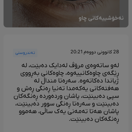
نەخۆشییەکانی چاو
28 کانوونی دووەم 20:21
تەندروستی
لەو ساتەوەی مرۆڤ لەدایک دەبێت، لە
ڕێگەی چاوەکانییەوە، چاوەکانی بەڕووی
ژیاندا دەکاتەوە. سەرەتا منداڵ لە
هەفتەکانی یەکەمدا تەنیا ڕەنگی ڕەش و
سپی دەبینێت، پاشان وردەوردە ڕەنگەکان
دەبینێت و سەرەتا ڕەنگی سوور دەبینێت،
پاشان هەتا تەمەنی یەک ساڵی، هەموو
ڕەنگەکان دەبینێت.