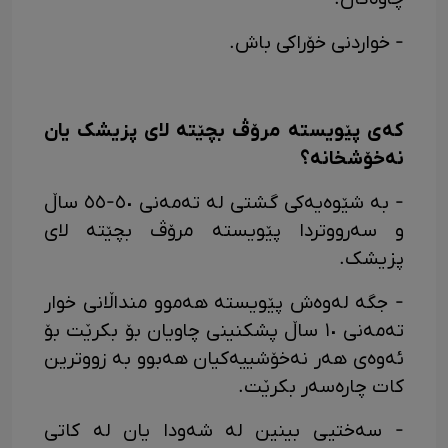
- خواردنی خۆراکی باش.
کەی پێویستە مرۆڤ بچێتە لای پزیشک یان
نەخۆشخانە؟
- بە شێوەیەکی گشتی لە تەمەنی ٥٠-٥٥ ساڵ
و سەرووتردا پێویستە مرۆڤ بچێتە لای
پزیشک.
- جگە لەوەش پێویستە هەموو منداڵانی خوار
تەمەنی ١٠ ساڵ پشکنینی چاویان بۆ بکرێت بۆ
ئەوەی هەر نەخۆشییەکیان هەبوو بە زووترین
کات چارەسەر بکرێت.
- سەختیی بینین لە شەودا یان لە کاتی