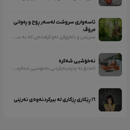
ئاسەواری سروشت لەسەر ڕۆح و ڕەوانی
مرۆڤ
سترێس و دڵەڕاوکێ لەو گرفتانەن کە بە سانایی دەتوانن هەڕەشە لە سڵامەتی بکەن. گەڕان و پیاسە لە نێو سروشتدا دەتوانێ ئەو گرفتانە بتارێنێ و لەشساغتر بن. توێژینەوەی لێکۆلەران نیشانی داوە ئەو کەسانەی چەند کاتژمێر لە ڕۆژدا لە نێو سروشت یا سەوزاییی پارکەکانی شار تێپەڕ دەکەن، کۆرتیزۆلی لەشیان لە سەتی بیست کەمترە. هۆرمۆنی کۆرتیزۆل" لەش تووشی سترێس دەکا.
نەخۆشیی شەکرە
ئامانج لە چارەسەرکردنی نەخۆشیی شەکرە، گەڕانەوەی شەکری خوێن بۆ ئاستی ئاساییی خۆیە، هەروەها ڕێگریکردن لە پێشکەوتنی ئاستی شەکرە. جگە لەوەش بۆ پاراستنی نەخۆشە لە جەڵتەی دڵ و مێشک. واتە نەخۆشی شەکرە دەبێ ئاستی شەکر لە خوێندا لە ٧٪ بهێڵێتەوە و ڕێژەی شەکرەکەی لەنێوان ١٤٠/٩٠ بێت.
١٦ ڕێکاری ڕزگاری لە بیرکردنەوەی نەرێنی