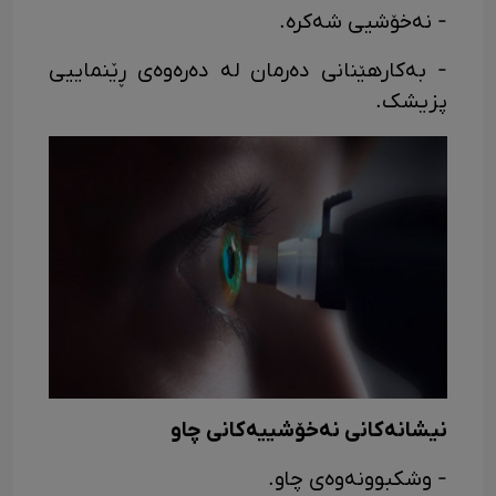
- نەخۆشیی شەکرە.
- بەکارهێنانی دەرمان لە دەرەوەی ڕێنماییی
پزیشک.
نیشانەکانی نەخۆشییەکانی چاو
- وشکبوونەوەی چاو.