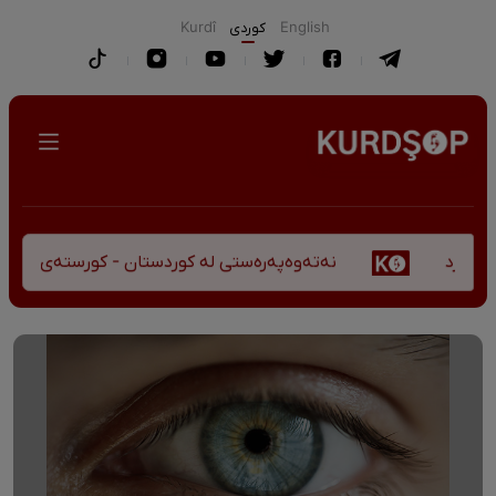
English
كوردی
Kurdî
نەتەوەپەرەستی لە کوردستان - کورستەی پێشڤەچوونی 