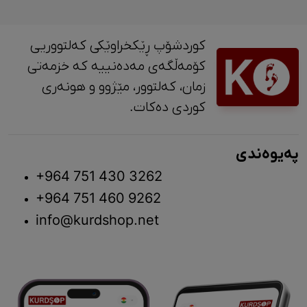
کوردشۆپ ڕێکخراوێکی کەلتووریی
کۆمەڵگەی مەدەنییە کە خزمەتی
زمان، کەلتوور، مێژوو و ‎هونەری
کوردی دەکات.
پەیوەندی
+964 751 430 3262
+964 751 460 9262
info@kurdshop.net