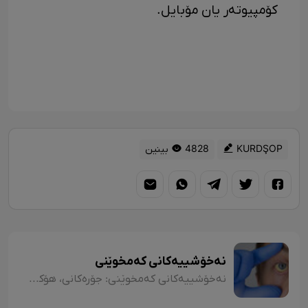
کۆمپیوتەر یان مۆبایل.
KURDŞOP
4828 بینین
نەخۆشییەکانی کەمخوێنی
نەخۆشییەکانی کەمخوێنی: جۆرەکانی، هۆکارەکان، نیشانەکان، شێوازی چارەسەرکردن و کەی پێویستە مرۆڤ بچێتە نەخۆشخانە یان لای پزیشک؟