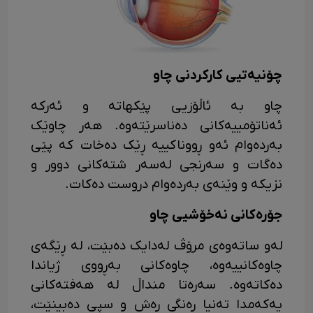
چۆنیەتیی کارکردنی چاو
چاو بە ئاڵۆزیی پێکهاتە و ئەرکە
ئەناتۆمییەکانی دەناسرێتەوە. هەر چاوێک
بەردەوام ئەو ڕووناکییە ڕێک دەخات کە پێی
دەگات و سەرنجی لەسەر شتەکانی دوور و
نزیکە و وێنەی بەردەوام دروست دەکات.
جۆرەکانی نەخۆشیی چاو
لەو ساتەوەی مرۆڤ لەدایک دەبێت، لە ڕێگەی
چاوەکانییەوە، چاوەکانی بەڕووی ژیاندا
دەکاتەوە. سەرەتا منداڵ لە هەفتەکانی
یەکەمدا تەنیا ڕەنگی ڕەش و سپی دەبینێت،