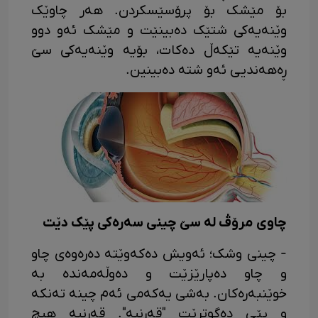
بۆ مێشک بۆ پرۆسێسکردن. هەر چاوێک
وێنەیەکی شتێک دەبینێت و مێشک ئەو دوو
وێنەیە تێکەڵ دەکات، بۆیە وێنەیەکی سێ
ڕەهەندیی ئەو شتە دەبینین.
چاوی ​​مرۆڤ لە سێ چینی سەرەکی پێک دێت
- چینی وشک؛ ئەویش دەکەوێتە دەرەوەی چاو
و چاو دەپارێزێت و دەوڵەمەندە بە
خوێنبەرەکان. بەشی یەکەمی ئەم چینە تەنکە
و پێی دەگوترێت "قەرنیە". قەرنیە هیچ