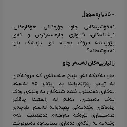
- نادیا ڕەسووڵ
نەخۆشیەکانی چاو: جۆرەکانی، هۆکارەکان،
نیشانەکان، شێوازی چارەسەرکردن و کەی
پێویستە مرۆڤ بچێتە لای پزیشک یان
نەخۆشخانە؟
زانیارییەکان لەسەر چاو
چاو یەکێکە لەو پێنج هەستەی کە مرۆڤەکان
لە ژیانی ڕۆژانەیاندا بە ڕێژەی ٧٥ لەسەد
بەکاری دەهێنن. ئێمە شتەکان بە وێنەی وەک
یەک دەبینین. بەڵام لە ڕاستیدا چاڤکی
چاوەکان وێنەیەکی پێچەوانە لەسەر ناوچەی
هەستیاری تۆڕەکە بەرهەم دەهێنێت. ئەم
وێنەیە لە ڕێگەی دەماری بیناییەوە دەنێردرێت