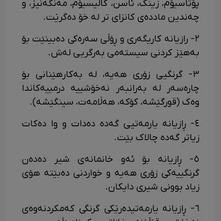
پۆتاسیۆم، زینک، ئاسن، کالیسیۆم، مەنگەنیز، و
چەندین ماددەی کانزای تر لە خۆ دەگرێت.
٢- رازیانە کاریگەری و ڕۆڵی سەرەکی دەبینێت بۆ
بەهێز کردنی سیستەمی بەرگریی لەش.
٣- گرنگیی زۆری هەیە، لە بەکارهێنانی بۆ
چارەسەر لە بەرانبەر نەخۆشییە درمییەکاندا
وەک (قورگێشە، کۆکە، هەڵامەت، سینگێشە).
٤- ڕازیانە یارمەتیی گەدە دەدات و وا دەکات
زیاتر گەدە چالاک بێت.
٥- ڕازیانە بۆ ئەو خانمانەی شیر دەدەن
گرنگییەکی زۆری هەیە و خواردنی دەبێتە هۆی
زیاد بوونی شیری دایکان.
٦- ڕازیانە یارمەتیدەرێکی گرنگی کەمکردنەوەی