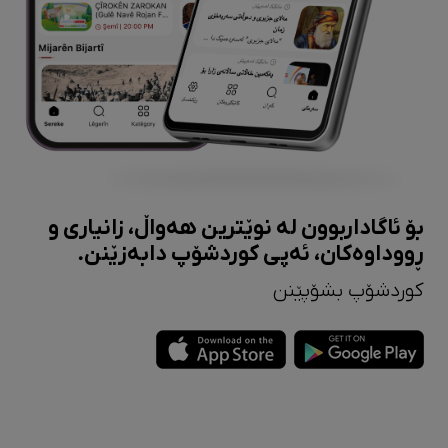
بۆ ئاگاداربوون لە نوێترین هەواڵ، زانیاری و
ڕووداوەکان، ئەپی کوردشۆپ دابەزێنن.
کوردشۆپ بشۆپێنن