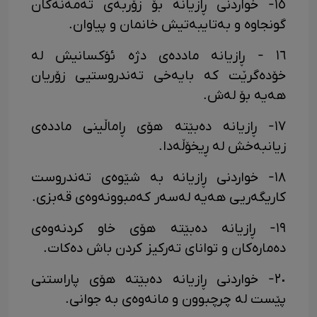
١٥- خواردنی ڕازیانە بۆ زۆربەی تەمەنەکان
گونجاوە و بەتایبەتیش خانمان و پیاوان.
١٦ - ڕازیانە ماددەی دژە ئۆکسانیش لە
خۆدەگرێت کە بایەخی تەندروستیی زۆریان
هەیە بۆ لەش.
١٧- ڕازیانە دەبێتە هۆی ڕاماڵینی ماددەی
زیانبەخش لە ڕیخۆڵەدا.
١٨- خواردنی ڕازیانە بە شێوەی تەندروست
کاریگەریی هەیە لەسەر کەمبوونەوەی قەبزی.
١٩- ڕازیانە دەبێتە هۆی خاو کردنەوەی
دەمارەکان و توانای تەرکیز کردن باش دەکات.
٢٠- خواردنی ڕازیانە دەبێتە هۆی پاراستنی
پێست لە چرچبوون و مانەوەی بە جوانی.