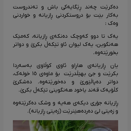
دەکرێت چەند ڕێگایەکی باش و تەندروست
بەکار بێت بۆ دروستکردنی ڕازیانە و خواردنی
وەک :
یەک تا دوو کەوچک دەنکەی ڕازیانە، کەمێک
هەنگوین، یەک لیوان ئاو تێکەڵ بکرێ و دواتر
بخورێتەوە.
یان ڕازیانەی هاڕاو ئاوی کوڵاوی بەسەردا
بکرێت و جێ بهێڵدرێت بۆ ماوەی ١٥ خولەک،
دواتر دەپاڵێورێ و دەخورێتەوە. دەشکرێ
کڵۆیەک قەند یاخود هەنگوینی تێکەڵ بکرێ.
ڕازیانە جۆری دیکەی هەیە و وشک دەکرێتەوە
و زەیتی لێ دەردەهێنرێت (زەیتی ڕازیانە).