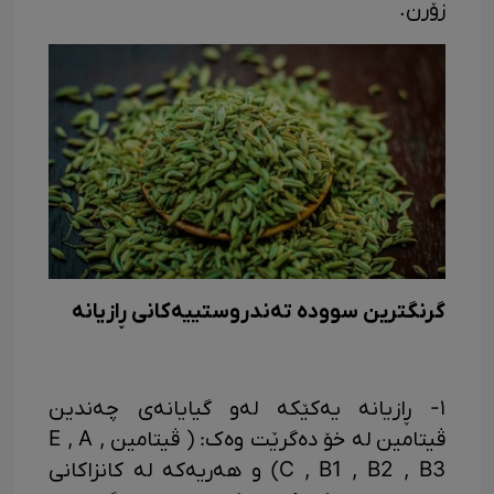
زۆرن.
گرنگترین سوودە تەندروستییەکانی ڕازیانە
١- ڕازیانە یەکێکە لەو گیایانەی چەندین
ڤیتامین لە خۆ دەگرێت وەک: ( ڤیتامین E , A ,
C , B1 , B2 , B3) و هەریەکە لە کانزاکانی