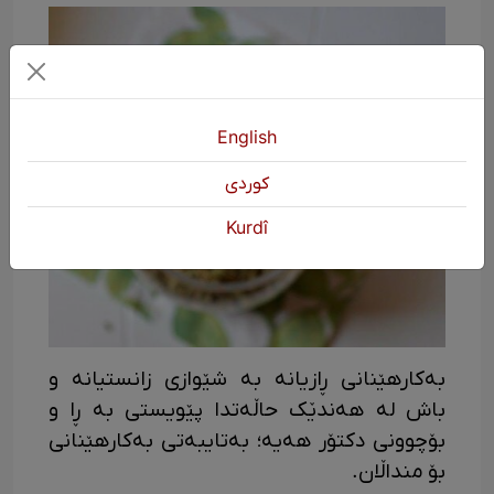
English
كوردی
Kurdî
بەکارهێنانی ڕازیانە بە شێوازی زانستیانە و
باش لە هەندێک حاڵەتدا پێویستی بە ڕا و
بۆچوونی دکتۆر هەیە؛ بەتایبەتی بەکارهێنانی
بۆ منداڵان.