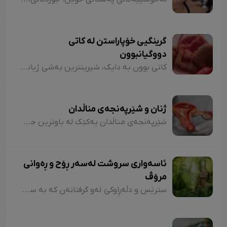
گرینگیی خۆپاراستن لە کاتی
دووگیانبوون
کاتی بوون بە دایک، شیرینترین بەشی ژیانی هەر ژنێکە. چاوەدێری و ئاگالێبوون لە دەورانی دووگیانبوون، گرینگترین کارێکە کە دایک و کەسانی دەوروبەری دەتوانن بۆ تەندروستیی ئاوەلەمە و کۆرپەڵە بیکەن.
ژنان و شێرپەنجەی مناڵدان
شێرپەنجەی مناڵدان یەکێک لە باوترین جۆرەکانی شێرپەنجەیە لە نێوان ژنان. هەبوونی زانیاری لەبارەی نیشانەکانی ئەم نەخۆشییە و ناسینی خێرای، کاریگەریی زۆری لەسەر چارەسەرکردنەکەی هەیە. خوێنڕێژیی نائاسایی باوترین نیشانەی شێرپەنجەی مناڵدانە.
ئاسەواری سروشت لەسەر ڕۆح و ڕەوانی
مرۆڤ
سترێس و دڵەڕاوکێ لەو گرفتانەن کە بە سانایی دەتوانن هەڕەشە لە سڵامەتی بکەن. گەڕان و پیاسە لە نێو سروشتدا دەتوانێ ئەو گرفتانە بتارێنێ و لەشساغتر بن. توێژینەوەی لێکۆلەران نیشانی داوە ئەو کەسانەی چەند کاتژمێر لە ڕۆژدا لە نێو سروشت یا سەوزاییی پارکەکانی شار تێپەڕ دەکەن، کۆرتیزۆلی لەشیان لە سەتی بیست کەمترە. هۆرمۆنی کۆرتیزۆل" لەش تووشی سترێس دەکا.