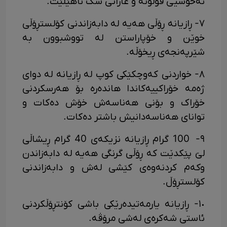
نەخۆشیی قۆڵۆنە و غازاتی سک ناهێڵێت.
٧- ڕازیانە ڕۆڵی هەیە لە دابەزاندنی کۆلستڕۆڵی
خوێن و خۆپاراستن لە تووشبوون بە
شێرپەنجەی ڕیخۆڵە.
٨- خواردنی کەوچکێکی کوپ لە ڕازیانە لە دوای
ژەمە خۆراکییەکاندا هاندەرە بۆ هەرسکردنی
خۆراک و بۆنی هەناسەش خۆش دەکات و
توانای هەناسەدانیش باشتر دەکات.
٩- 100 گرام ڕازیانە نزیکەی 40 گرام ڕیشاڵی
لێ پێکدێت کە ڕۆڵی گرنگی هەیە لە دابەزاندن
وکەم کردنەوەی کێشی لەش و دابەزاندنی
کۆلستڕۆڵ.
١٠- ڕازیانە یارمەتیدەرێکی باشی کۆنتڕۆڵکردنی
ئاستی شەکرەی لەشی مرۆڤە.