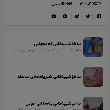
KURDŞOP
4664 بینین
نەخۆشییەکانی کەمخوێنی
نەخۆشییەکانی کەمخوێنی: جۆرەکانی، هۆکارەکان، نیشانەکان، شێوازی چارەسەرکردن و کەی پێویستە مرۆڤ بچێتە نەخۆشخانە یان لای پزیشک؟
نەخۆشییەکانی شێرپەنجەی مەمک
نەخۆشییەکانی پەستانی خوێن
نەخۆشییەکانی پەستانی خوێن: جۆرەکانی، هۆکارەکان، نیشانەکان، شێوازی چارەسەرکردن و کەی پێویستە مرۆڤ بچێتە نەخۆشخانە یان بۆ لای پزیشک؟