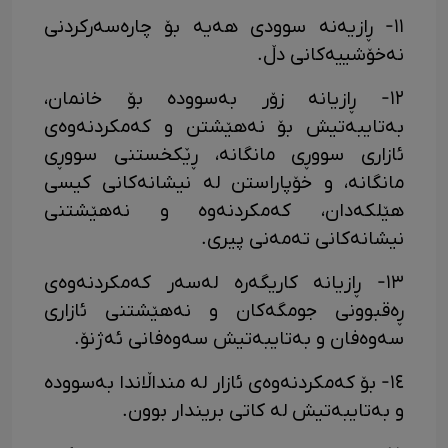
١١- ڕازیەنە سوودی هەیە بۆ چارەسەرکردنی
نەخۆشییەکانی دڵ.
١٢- ڕازیانە زۆر بەسوودە بۆ خانمان،
بەتایبەتیش بۆ نەهێشتن و کەمکردنەوەی
ئازاری سووڕی مانگانە، ڕێکخستنی سووڕی
مانگانە، و خۆپاراستن لە نیشانەکانی کیسی
هێلکەدان، کەمکردنەوە و نەهێشتنی
نیشانەکانی تەمەنی پیری.
١٣- ڕازیانە کاریگەرە لەسەر کەمکردنەوەی
ڕەقبوونی جومگەکان و نەهێشتنی ئازاری
سەوەفان و بەتایبەتیش سەوەفانی ئەژنۆ.
١٤- بۆ کەمکردنەوەی ئازار لە منداڵاندا بەسوودە
و بەتایبەتیش لە کاتی بریندار بوون.