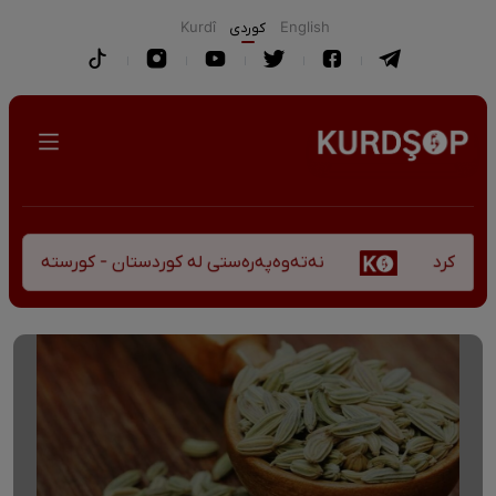
English
كوردی
Kurdî
نەتەوەپەرەستی لە کوردستان - کورستەی پێشڤەچوون