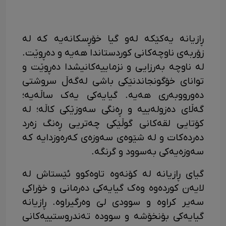
ڕازیانە یەکێکە لەو گیا خۆڕسکانەیە کە لە
زۆربەی ناوچەکانی کوردستاندا هەیە و دەڕوێت.
لە ناوچە بەرزایی و نزماییەکانیشدا دەڕوێت و
توانای خۆگونجاندنێکی باشی لەگەڵ سروشتی
دەورووبەری هەیە. گیایەکی یەک ساڵەیە؛
گەڵای دەزولەییە و ڕەنگی سەوزێکی کاڵە؛ لە
کۆتایی لقەکانی گوڵێکی چەتریی ڕەنگ زەرد
دەردەکات و لە شێوەی سەوزەی کەرەوزدایە کە
سەوزەیەکی بەسوود و گرنگە.
گیای ڕازیانە لە کۆنەوە تاوەکوو ئێستاش لە
لایەن کوردەوە وەک گیایەکی دەرمانی و خۆراکی
سەیر کراوە و سوودی لێ وەرگیراوە. ڕازیانە
گیایەکی بۆنخۆشە و سوودە تەندروستییەکانی