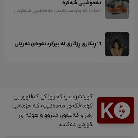
نەخۆشیی شەکرە
ئامانج لە چارەسەرکردنی نەخۆشیی شەکرە، گەڕانەوەی شەکری خوێن بۆ ئاستی ئاساییی خۆیە، هەروەها ڕێگریکردن لە پێشکەوتنی ئاستی شەکرە. جگە لەوەش بۆ پاراستنی نەخۆشە لە جەڵتەی دڵ و مێشک. واتە نەخۆشی شەکرە دەبێ ئاستی شەکر لە خوێندا لە ٧٪ بهێڵێتەوە و ڕێژەی شەکرەکەی لەنێوان ١٤٠/٩٠ بێت.
١٦ ڕێکاری ڕزگاری لە بیرکردنەوەی نەرێنی
کوردشۆپ ڕێکخراوێکی کەلتووریی
کۆمەڵگەی مەدەنییە کە خزمەتی
زمان، کەلتوور، مێژوو و ‎هونەری
کوردی دەکات.