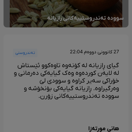
سوودە تەندروستییەکانی ڕازیانە
27 کانوونی دووەم 22:04
تەندروستی
گیای ڕازیانە لە کۆنەوە تاوەکوو ئێستاش
لە لایەن کوردەوە وەک گیایەکی دەرمانی و
خۆراکی سەیر کراوە و سوودی لێ
وەرگیراوە. ڕازیانە گیایەکی بۆنخۆشە و
سوودە تەندروستییەکانی زۆرن.
هانی مورتەزا