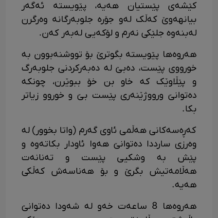
کێشەی پێستیان هەیە، پێویستە ئەگەر
بیانهەوێ کەڵک لەو جۆرە جلوبەرگانە وەرگرن
لەبنەوە جلێکی نەرم و لۆکەیی لەبەر کەن.
هەروەها پێویستە بگوترێ بۆ تووشنەبوون بە
خورووی پێست، دەبێ لە دەبەرکردنی جلوبەرگ
و پێڵاوێک کە خاو بن خۆ ببوێرن، چونکە
دەتوانێ ورووژێنەری پێست بێ و خوروو زیاتر
بکا.
کەڕەسەکانی هەڵمی ئاوی گەرم (واتا بخوور) لە
وەرزی سارددا دەتوانێ هەوا ئاودار بکاتەوە و
پێش بە وشکیی پێست و تەنانەت
هەڵامەتیش بگرێ و بۆ هەناسەش کەڵکی
هەیە.
هەروەها 8 ساعەت خەو لە شەودا دەتوانێ