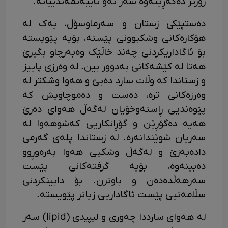
زۆرتر دەگەڕێتەوە سەر ئەو تایبەتمەندییانە.
دەستپێکی زستان و سەرماوسۆڵ، یەک لە
هۆکارەکانی وشکبوونی پێستە، بۆیە پێویستە
بۆ ئاگاداریکردنی چەند خاڵێک وەبەرچاو بگیرێ
هەتا لە کێشەکانی بەدوور بین. لە وەرزی پاییز
و زستاندا کە وڵات سارد دەبێ و هەوا وشکتر لە
وەرزەکانی ترە، دەست و دەموچاویش کە
پێوەندیی ڕاستەوخۆیان لەگەڵ هەوای دەرێ
هەیە دەگۆڕێن و گۆڕانکاریی کەشوهەوا لە
سەریان شوێندانەرە. لە زستاندا پلەی گەرمی
دادەبەزێ و لەگەڵ وشکیی هەوا بەرەوڕوو
دەبینەوە، بۆیە گرفتەکانی پێست
سەرهەڵدەدەن و باوترن. بۆ دابینکردنی
سڵامەتیی پێست ئاگاداریی زیاتر پێویستە.
لە هەوای سارددا چەوری و لیپیدی (lipid) سەر