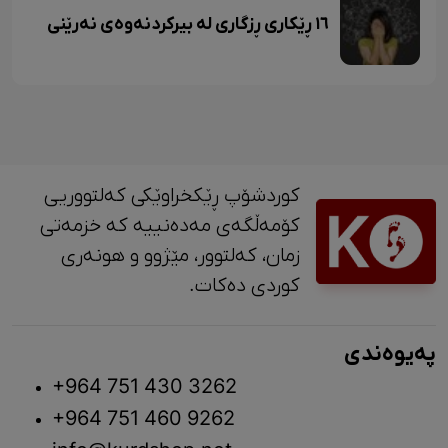
١٦ ڕێکاری ڕزگاری لە بیرکردنەوەی نەرێنی
کوردشۆپ ڕێکخراوێکی کەلتووریی
کۆمەڵگەی مەدەنییە کە خزمەتی
زمان، کەلتوور، مێژوو و ‎هونەری
کوردی دەکات.
پەیوەندی
+964 751 430 3262
+964 751 460 9262