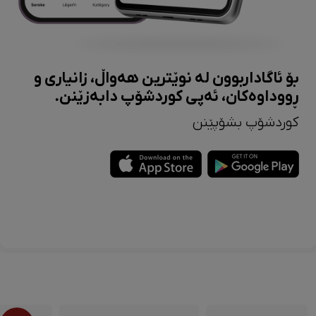
بۆ ئاگاداربوون لە نوێترین هەواڵ، زانیاری و
ڕووداوەکان، ئەپی کوردشۆپ دابەزێنن.
کوردشۆپ بشۆپێنن