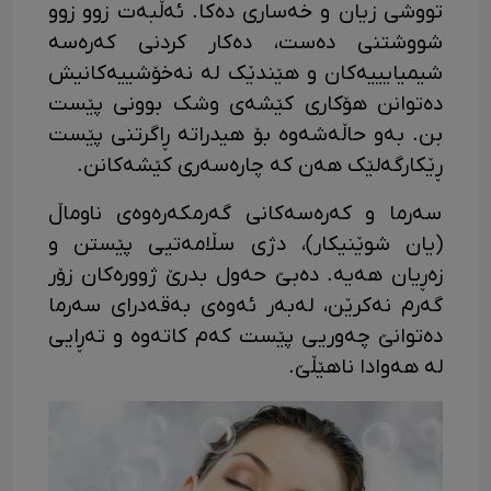
تووشی زیان و خەساری دەکا. ئەڵبەت زوو زوو
شووشتنی دەست، دەکار کردنی کەرەسە
شیمیایییەکان و هێندێک لە نەخۆشییەکانیش
دەتوانن هۆکاری کێشەی وشک بوونی پێست
بن. بەو حاڵەشەوە بۆ هیدراتە ڕاگرتنی پێست
ڕێکارگەلێک هەن کە چارەسەری کێشەکانن.
سەرما و کەرەسەکانی گەرمکەرەوەی ناوماڵ
(یان شوێنیکار)، دژی سڵامەتیی پێستن و
زەڕیان هەیە. دەبێ حەول بدرێ ژوورەکان زۆر
گەرم نەکرێن، لەبەر ئەوەی بەقەدرای سەرما
دەتوانێ چەوریی پێست کەم کاتەوە و تەڕایی
لە هەوادا ناهێڵێ.