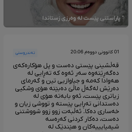
" پاراستنی پێست لە وەرزی زستاندا
01 کانوونی دووەم 20:06
تەندروستی
قەڵشینی پێستی دەست و پل هۆکارەکەی
دەگەڕێتەوە سەر ئەوە کە تەڕایی لە
هەوادا کەمە و جیاوازیی تین و گەرمای
دەرێش لەگەڵ ماڵێ دەبێتە هۆی وشکیی
زیاتری پێست، ئەو بابەتە هۆی لە
دەستدانی تەڕایی پێستە و تووشی زیان و
خەساری دەکا. ئەڵبەت زوو زوو شووشتنی
دەست، دەکار کردنی کەرەسە
شیمیایییەکان و هێندێک لە