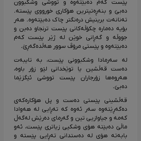
پێست کەم دەبێتەوە و تووشی وشکبوون
دەبێ و بنەڕەتیترین هۆکاری خورووی پێستە.
تەنانەت برینیش درەنگتر چاک دەبێتەوە. هەر
بۆیە دەمارە چکۆڵەکانی پێست ترنجاو دەبن و
جووڵە و گەڕانی خوێن لە ژێر پێست کەم
دەبێتەوە و پێستی مرۆڤ سوور هەڵدەگەڕێ.
لە سەرمادا وشکبوونی پێست، بە تایبەت
دەست قەڵشین یا توێخدانی لێو زۆر باوە،
هەروەها زۆرجاران پێست تووشی ئێگزێما
دەبێ.
قەڵشینی پێستی دەست و پل هۆکارەکەی
دەگەڕێتەوە سەر ئەوە کە تەڕایی لە هەوادا
کەمە و جیاوازیی تین و گەرمای دەرێش لەگەڵ
ماڵێ دەبێتە هۆی وشکیی زیاتری پێست، ئەو
بابەتە هۆی لە دەستدانی تەڕایی پێستە و