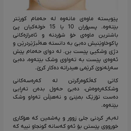
پێویستە ماوەی مانەوە لە حەمام کورتتر
بێتەوە. پسپۆران 10 یا 15 خولەکیان پێ
باشترین ماوەی خۆ شۆردنە و ئامرازەکانی
پاکوخاوێنیش دەبێ بە دانستە هەڵبژێردرێن و
دژی وشکیی پێست بن. له دوای حەمام پێش
ئەوەی پێست بە تەواوی وشک بێتەوە، دەبێ
سەرلەنوێ کرێمی هیدراتە دەکار کرێ.
کاتی کەڵکوەرگرتن لە کەرەسەکانی
وشککەرەوەش، دەبێ حەول بدەن تەڕایی
دەست تۆزێک بمێنێ و نەهێڵن تەواو وشک
بێتەوە.
لەبەر کردنی جلی زوور و پەشمین کە هۆکاری
خورووی پێستن بۆ ئەو کەسانە گونجاو نییە که