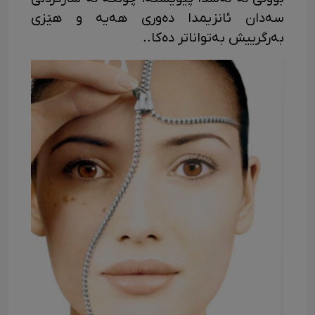
سەدان ئانزیمدا دەوری هەیە و هێزی
بەرگرییش بەتواناتر دەکا..