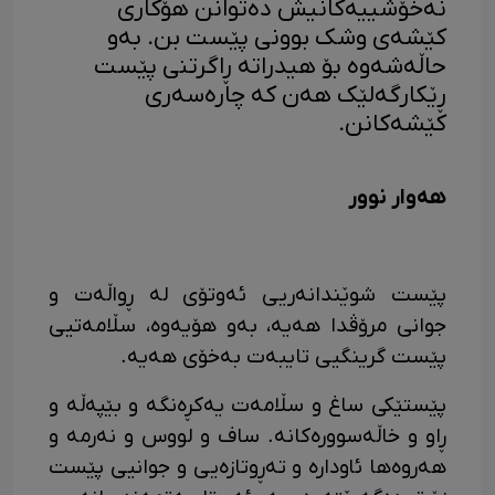
نەخۆشییەکانیش دەتوانن هۆکاری
کێشەی وشک بوونی پێست بن. بەو
حاڵەشەوە بۆ هیدراتە ڕاگرتنی پێست
ڕێکارگەلێک هەن کە چارەسەری
کێشەکانن.
هەوار نوور
پێست شوێندانەریی ئەوتۆی لە ڕواڵەت و
جوانی مرۆڤدا هەیە، بەو هۆیەوە، سڵامەتیی
پێست گرینگیی تایبەت بەخۆی هەیە.
پێستێکی ساغ و سڵامەت یەکڕەنگە و بێپەڵە و
ڕاو و خاڵەسوورەکانە. ساف و لووس و نەرمە و
هەروەها ئاودارە و تەڕوتازەیی و جوانیی پێست