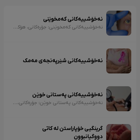
نەخۆشییەکانی کەمخوێنی
نەخۆشییەکانی کەمخوێنی: جۆرەکانی، هۆکارەکان، نیشانەکان، شێوازی چارەسەرکردن و کەی پێویستە مرۆڤ بچێتە نەخۆشخانە یان لای پزیشک؟
نەخۆشییەکانی شێرپەنجەی مەمک
نەخۆشییەکانی پەستانی خوێن
نەخۆشییەکانی پەستانی خوێن: جۆرەکانی، هۆکارەکان، نیشانەکان، شێوازی چارەسەرکردن و کەی پێویستە مرۆڤ بچێتە نەخۆشخانە یان بۆ لای پزیشک؟
گرینگیی خۆپاراستن لە کاتی
دووگیانبوون