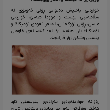
خواردنی باشیش دەتوانێ ڕۆڵی ئەوتۆی لە
سڵامەتیی پێست و موودا هەبێ، خواردنی
ماسی، ڕۆنی تۆوکەتان، لەبەر ئەوەی ئۆمێگا3 و
ئۆمێگا6 یان هەیە، بۆ ئەو کەسانەی خاوەنی
پێستی وشکن زۆر قازانجە.
ڕۆژانە خواردنەوەی بەڕادەی پێویستی ئاو،
کەڵک وەرگرتن لەو خواردنانەی ویتامین cیان