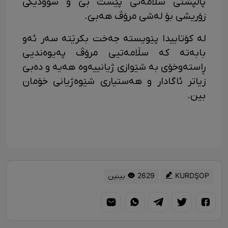
پاڵپشتی سڵامەتی پێست بێ و سوودێکی
زۆریشی بۆ لەشی مرۆڤ هەبێ.
لە کۆتاییدا پێویستە جەخت بکرێتە سەر ئەو
بابەتە کە سڵامەتیی مرۆڤ پەیوەندیی
ڕاستەوخۆی بە شێوازی ژیانییەوە هەیە و دەبێ
زیاتر ئاگادار و هەستیاری شێوەژیانی خۆمان
بین.
KURDŞOP
2629 بینین