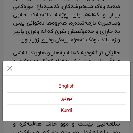
هەیە وەک میوەترشەکان، ئەسپەناغ، جۆرەکانی
بیبار و کەلەم یان ڕۆژانە دانەیەک حەبی
ویتامینc یارمەتیدەرە، هەروەها دەتوانێ پێش
بە جاڕزی و خەمۆکییش بگرێ کە لە وەرزی پاییز
و زستاندا، وەک نەخۆشییەکی وەرزی زۆر باون.
خاڵێکی تر ئەوەیە کە لە بەهار و هاویندا لەشی
مرۆڤ زیاتر لە تیشکی هەتاو کەڵک وەردەگرێ و
ویتامینD سرووشتی لە لەشدا ساز دەکرێ،
بەڵام بەپێچەوانە لە وەرزەکانی پاییز و زستاندا
کەم دەبێتەوە و پێویستە حەبی ویتامینD
English
بخورێ هەتا ئەو کەمایەسییە قەرەبوو کرێتەوە
كوردی
و پێست لە گرفت بپارێزرێ.
Kurdî
هەروەها شوێندانەریی حەبی زینک(zink) بۆ
سڵامەتیی پێست و موو حاشا هەڵنەگرە و
بوونی لە لەشدا پێویسته، چونکە لە سازکردنی