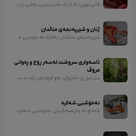
کاتی بوون بە دایک، شیرینترین بەشی ژیانی هەر ژنێکە. چاوەدێری و ئاگالێبوون لە دەورانی دووگیانبوون، گرینگترین کارێکە کە دایک و کەسانی دەوروبەری دەتوانن بۆ تەندروستیی ئاوەلەمە و کۆرپەڵە بیکەن.
ژنان و شێرپەنجەی مناڵدان
شێرپەنجەی مناڵدان یەکێک لە باوترین جۆرەکانی شێرپەنجەیە لە نێوان ژنان. هەبوونی زانیاری لەبارەی نیشانەکانی ئەم نەخۆشییە و ناسینی خێرای، کاریگەریی زۆری لەسەر چارەسەرکردنەکەی هەیە. خوێنڕێژیی نائاسایی باوترین نیشانەی شێرپەنجەی مناڵدانە.
ئاسەواری سروشت لەسەر ڕۆح و ڕەوانی
مرۆڤ
سترێس و دڵەڕاوکێ لەو گرفتانەن کە بە سانایی دەتوانن هەڕەشە لە سڵامەتی بکەن. گەڕان و پیاسە لە نێو سروشتدا دەتوانێ ئەو گرفتانە بتارێنێ و لەشساغتر بن. توێژینەوەی لێکۆلەران نیشانی داوە ئەو کەسانەی چەند کاتژمێر لە ڕۆژدا لە نێو سروشت یا سەوزاییی پارکەکانی شار تێپەڕ دەکەن، کۆرتیزۆلی لەشیان لە سەتی بیست کەمترە. هۆرمۆنی کۆرتیزۆل" لەش تووشی سترێس دەکا.
نەخۆشیی شەکرە
ئامانج لە چارەسەرکردنی نەخۆشیی شەکرە، گەڕانەوەی شەکری خوێن بۆ ئاستی ئاساییی خۆیە، هەروەها ڕێگریکردن لە پێشکەوتنی ئاستی شەکرە. جگە لەوەش بۆ پاراستنی نەخۆشە لە جەڵتەی دڵ و مێشک. واتە نەخۆشی شەکرە دەبێ ئاستی شەکر لە خوێندا لە ٧٪ بهێڵێتەوە و ڕێژەی شەکرەکەی لەنێوان ١٤٠/٩٠ بێت.