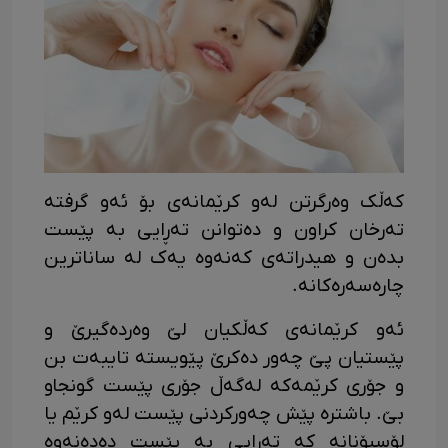
کەڵک وەرگرتن لەو کرێمانەی بۆ ئەو گرفتە
تەرخان کراون و دەتوانن تەڕایی بە پێست
بدەن و هیدراتەی کەنەوە یەک لە ساناترین
چارەسەرەکانە.
ئەو کرێمانەی کەڵکیان لێ وەردەگیرێ و
پێستیان پێ چەور دەکرێ پێویستە تایبەت بن
و جۆری کرێمەکە لەگەڵ جۆری پێست گونجاو
بێ. باشترە پێش چەورکردنی پێست لەو کرێم یا
لۆسیۆنانە کە تەڕایی بە پێست دەدەنەوە