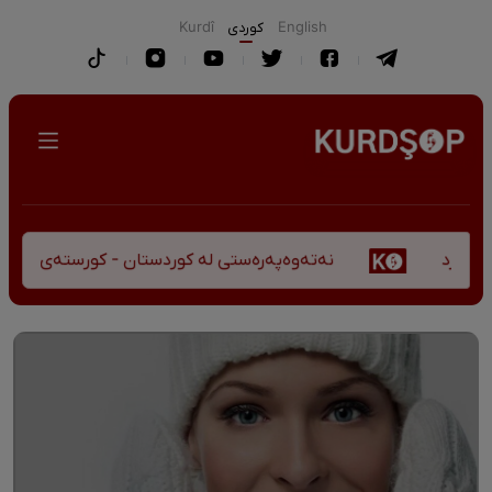
English
كوردی
Kurdî
نەتەوەپەرەستی لە کوردستان - کورستەی پێشڤەچوونی 