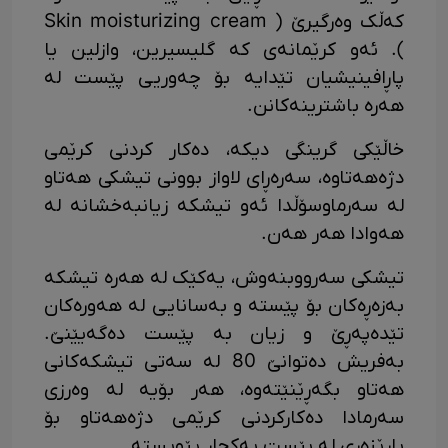
کەڵک وەرگیرێ ( Skin moisturizing cream
). ئەو کرێمانەی کە گلیسیرین، وازلین یا
پاڕافینیشیان تێدایە بۆ چەوریی پێست لە
هەرە باشترینەکانن.
خاڵێکی گرینگی دیکە، دەکار کردنی کرێمی
دژەهەتاوە، سەرەڕای لاواز بوونی تیشکی هەتاو
لە سەرماوسۆڵدا ئەو تیشکە زیانبەخشانە لە
هەوادا هەر هەن.
تیشکی سەرووبنەوش، یەکێک لە هەرە تیشکە
بەزەڕەکان بۆ پێسته و بەسانایی لە هەورەکان
تێدەپەڕێ و زیان بە پێست دەگەیێنێ.
بەفریش دەتوانێ 80 لە سەتی تیشکەکانی
هەتاو بگەڕێنێتەوە، هەر بۆیە لە وەرزی
سەرمادا دەکارکردنی کرێمی دژەهەتاو بۆ
پارێزەری لە پێست یەکجار پێویستە.