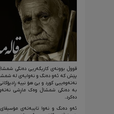
قووڵ بوونەی کاریگەریی دەنگی شمشاڵ ل
پێش کە ئەو دەنگ و نەوایەی لە شمشاڵ
نەتەوەییی کورد و بێ هۆ نییە ڕادیۆکان
بە دەنگی شمشاڵ وەک ماڕشی نەتەوەی
دەکرد.
ئەو دەنگ و نەوا تایبەتەی مۆسیقای