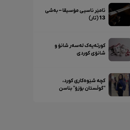
ئامێر ناسیی مۆسیقا – بەشی
13 (تار)
کورتەیەک لەسەر شانۆ و
شانۆی کوردی
کچە شێوەکاری کورد،
"گوڵستان بۆزۆ" بناسن