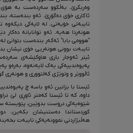
وەربگرێ. بەڵکوو سەردەست بە هۆی 
ئاکاری خۆی دەگۆڕێ. ئەو بندەستە، بند
تایبەتی خۆیەتی. لە لایەکی دیکەوە تو
هونەردا هەیە. ئەو توانایانە دەکار 
"هوومی بابا" ئەگەر بندەست بتوانێ لەو 
تایبەت بوونی هونەریی خۆی نیشان بدا 
ئیتر ئەوجار باری هاوکێشەی سەردەس
پەیوەندییەکی یەک لایەنەوە، بەرەو پەی
ئاڵووێر و وتوێژی کەلتووری و هونەری گۆ
ئێستا با بزانین ئەو باسە چ پەیوەندی
داوە، کە تا ئێستا کەمتر ئاوڕی لێ درا
شێوەیەکی دروست بدوێین، پێویستە سە
کوردستاندا دەستنیشان بکەین. دوای
هەڵبژاردنی نموونەیەکی تایبەت بخەینە 