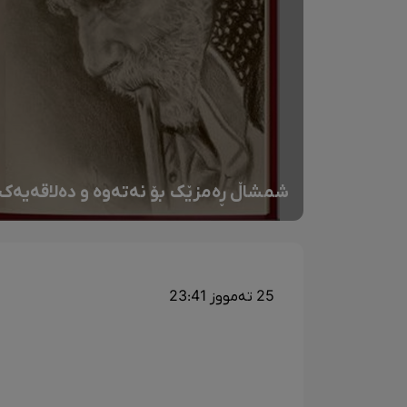
شمشاڵ ڕەمزێک بۆ نەتەوە و دەلاقەیەک 
25 تەمووز 23:41