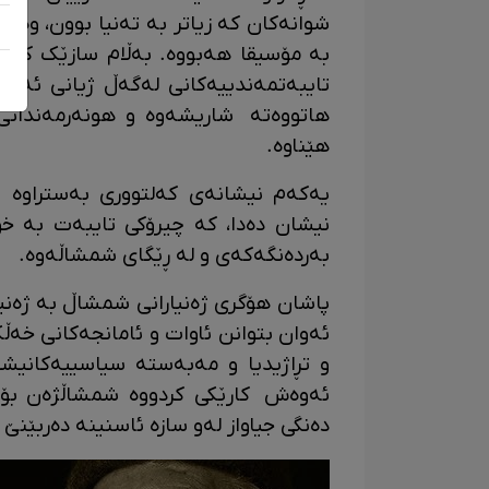
شوانەکان کە زیاتر بە تەنیا بوون، وە
بە مۆسیقا هەبووە. بەڵام سازێک کە 
تایبەتمەندییەکانی لەگەڵ ژیانی ئەوان
هاتووەتە شاریشەوە و هونەرمەندانی 
هێناوە.
یەکەم نیشانەی کەلتووری بەستراوە بە
نیشان دەدا، کە چیرۆکی تایبەت بە 
بەردەنگەکەی و لە ڕێگای شمشاڵەوە.
پاشان هۆگری ژەنیارانی شمشاڵ بە ژەنین
ئەوان بتوانن ئاوات و ئامانجەکانی خەڵک
و تڕاژیدیا و مەبەستە سیاسییەکانیشی
ئەوەش کارێکی کردووە شمشاڵژەن بۆ د
دەنگی جیاواز لەو سازە ئاسنینە دەربێنێ 