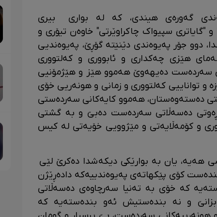
ەندی گەورەی هیندی، کە لە بواری بیری
 و "گایاتری سپیواک چاکراوێرتی" خاوەن تیۆری و
ا، دوو جۆر پەیوەندی دێنێتە گۆڕێ، پەیوەندیی
ای هێزی چەکداری و ئابووری و کەلتووری
وەی سەردەست دەیهەوێ هەموو هێز و هێژمۆنیی
 و تواناییی کەلتووری و زمانی و هونەریی خۆی
ەستی دەستەوەستان، هەموو کایەکانی سەردەستی
 ڕەوتی دەسەڵاتی سەردەست دەبێ و بە گشتی
ری و کۆمەڵایەتی و مێژوویی خۆیەتی لە کیس
ی هەیە، یان بە بوارێکی دیکەشدا دەکرێ لێی
دەست کۆی پێکهاتەی پەیوەندییەکە دادەڕێژن
تەیە کە خۆی بە تەنیا سەرچاوەی دەسەڵاتی
بزانێ و نە بندەستیش ئەو بندەستەیە کە
 هونەرییەکانی سەردەست، بێ پرسیار و گومان