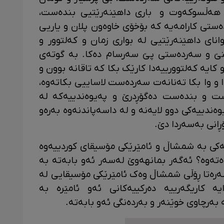
هەڵسوکەوت و باری داهێنەرێتیی بندەست،
ەستی کارامەیە کە بۆخۆی خاوەون پلان و یاریی
انای داهێنەرێتیی لە بواری زمان و کەلتوور و
دێنێ و سەردەستی پێ سەرسام دەکا. بە گوتەی
کایە کەلتوورییەدا کارێک بکا کە تاقانە بوون و
و وا بکا تەنانەت سەردەست لاساییی بکاتەوە،
ت و بندەست دەگۆڕدرێ و پەیوەندییەکە لە
وەندییەکی دوو لایەنە و لە داسەپاندنەوە بەرەو
ڕانی بەسەردا دێ.
یەکی بە شمشاڵ و ئامێرێکی مۆسیقای کوردییەوە
وەتەوە؟ ئەگەر بمانهەوێ لەسەر ئەو بابەتە بە
رەتا ڕۆڵی شمشاڵ وەک ئامێرێکی مۆسیقایی لە
ە کاریگەرییە دەرکییەکانی ئەو ئامێرە بە
بەرچاوی خوێنەر و بەردەنگی ئەو بابەتە.