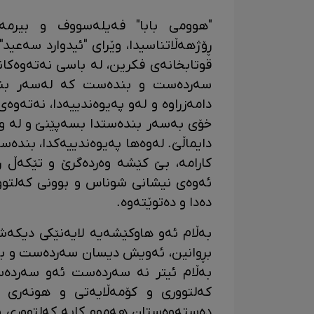
"هوومی بابا" فەیلەسووف و بیرم
ڕۆژهەڵاتناسیدا، وێرای "ئیدوارد سەعید"
قوتابخانەی فکرین، لە باسی نەتەوەکاند
سەردەست و بندەست کە لەسەر بنەم
دامەزراوە و لەو پەیوەندییەدا، نەتە
خۆی بەسەر بندەستدا بسەپێنێ و لە وزە
دایماڵێ. لەوەها پەیوەندییەکدا، بند
کارامە، بێ کێشە وەردەگرێ و تێکەڵ
ئەوەی نیشانی شوناس و بوونی کەلتوو
دەدا و دەتوێتەوە.
بەڵام ئەو هاوکێشەیە لایەنێکی دیکەش
بڕوانین، ئەویش دیسان سەردەست و بن
بەڵام ئیتر نە سەردەست ئەو سەردەس
کەلتووری و کۆمەڵایەتی و هونەری 
دەستەوەستان هەموو کایە کەلتووری و