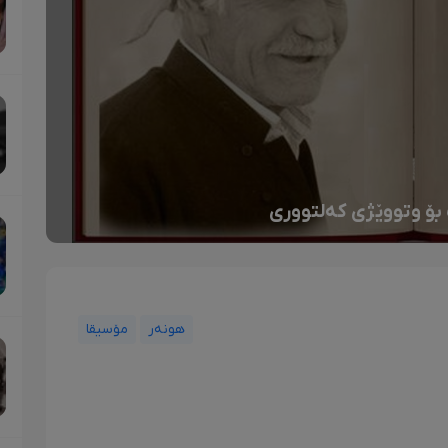
بۆ وتووێژی کەلتووری
هونەر
مۆسیقا