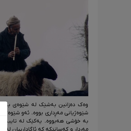
وەک دەزانین بەشێک لە شێوەی بەڕێچو
شێوەژیانی مەڕداری بووە. ئەو شێوەژیانە
بە خۆشی هەبووە. یەکێک لە تایبەتمە
مەڕدار و کەسانێکە کە ئاگادارییان لە مە