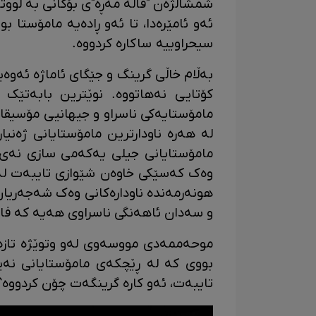
شمشاڵژەن "قالە مەڕە"ی بۆکانی بە لوو
ئەو ئامێرەدا، تا ئەو ڕادەیە مامۆستا 
سیحراوییە ساکارە کردووە.
بەڵام خاڵی گرینگ و جێگای ئاماژە ئەوە
کۆتایی نەهاتووە. نوێترین بابەتێک
مامۆستایەکی ناسراو و جیهانیی مۆسی
لە هەرە ناودارترین مامۆستایانی ژەنیا
مامۆستایانی جیلی یەکەمی سازی نەی ل
وەک کەسێکی خاوەن شێوازی تایبەت لە ژ
هونەرمەندە ناودارەکانی وەک شەجەریان 
و سەدان ئاهەنگی ناسراوی هەیە کە فا
موحەممەدی مووسەوی لەو وتوێژە تازە
بووی کە لە ڕێچکەی مامۆستایانی نەی
تایبەت، ئەو کارە گرینگەت چۆن کردووە؟