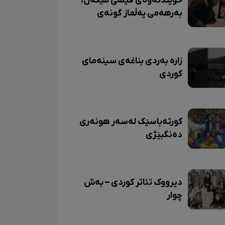
خوێندنەوەی فیلمی مێگەل،
بەرهەمی یەڵماز گونەی
زاره بەردی بناغەی سینەمای
کوردی
کورتەباسێک لەسەر هونەری
دەنگبێژی
دیرووک تئاتر کوردی – بەش
چوار