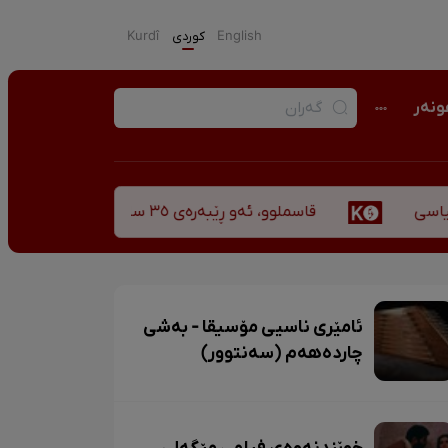
English
كوردی
Kurdî
نەر
قاسملوو، ئەو ڕێبەرەی ٣٥ ساڵ پاش شەهید بوونیشی ڕێبازەکەی هەر زیندووە
ئامێری ناسیی مۆسیقا - بەشی
چاردەهەم (سەنتوور)