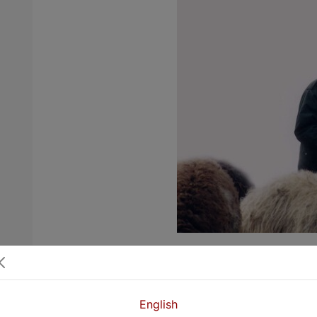
ونی خەڵکی کوردستان هەر لە دێر زەمانەوە،
 دیارە، دیاردە و نیشانە و داب و ڕەسمی تایبەت
ندییەکانی ئەو شێوە ژیانە، بوونی دوو چینی
English
ڕەکان کردووە و لە نێو کورددا بە شوان ناسراون.