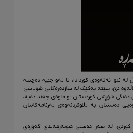
ە نێو نەتەوەی کوردادا، تا ئەو جێیە دەچێتە
ەوە دێ، ببێتە یەکێک لە سازدەرەکانی شوناسی
ی دەنگی شۆڕشی کوردستان بۆ ماوەی چەند دەیە،
ی دەستیان بە بڵاوکردنەوەی بەرنامەکانیان
 کوردی، لە سەر دەستی هونەرمەندی گەورەی