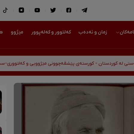
امەکان
زمان و ئەدەب
کەلتوور و کەلەپوور
مێژوو
هو
دستان - کورستەی پێشڤەچوونی مێژوویی و کەلتووری-سیاسی