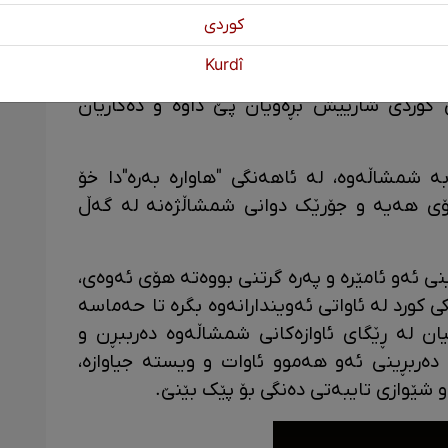
ک هەر دەستەیەک لە مرۆڤەکانی دیکە، هۆگرییان
كوردی
بتوانێ هەم ڕاگوێزتن و هەم فێر بوون و هەم
Kurdî
 بگونجێ، شمشاڵ بووە. دیارە دواتر ئەو سازە
کوردی شارییش بڕەویان پێ داوە و دەکاریان
 شمشاڵەوە، لە ئاهەنگی "هاوارە بەرە"دا خۆ
خۆی هەیە و جۆرێک دوانی شمشاڵژەنە لە گەڵ
ی ئەو ئامێرە و پەرە گرتنی بووەتە هۆی ئەوەی،
ی کورد لە ئاواتی ئەویندارانەوە بگرە تا حەماسە
ان لە ڕێگای ئاوازەکانی شمشاڵەوە دەرببڕن و
ەربڕینی ئەو هەموو ئاوات و ویستە جیاوازە،
و شێوازی تایبەتی دەنگی بۆ پێک بێنێ.