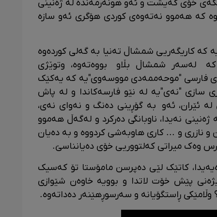
تکەی خۆی گەیشت و ئەو هونەرمەندە لە ژەنینی
بووە کە هەموو نەتەوەی کوردی هۆگری ئەو سازە
یە کە کاریگەریی شمشاڵ تەنیا بە گەلی کوردەوە
 کە لەسەر شمشاڵ بڵاو بووەتەوە، وتوێژی
قای فارسی "موحەممەدی مووسەوی"یە کە یەکێک
ری سازی "نەی"یە لە نێو فارسەکاندا و لە پاش
ە ئێران، ئەو بە گۆڕینی دەنگ و نەوای نەی،
ەنینی نەیدا، ناوبانگی دەرکرد و لەگەڵ هەموو
و نازری و ... کاری هاوبەشی کردووە و بە دەیان
رس وەک میراتی کەلتووریی خۆی دەیانناسێ.
یەیدا، کاتێک لێی دەپرسن مامۆستا تۆ کەسیک
ژەنی پێش خۆت لاتدا و بوویە خاوەن شێوازی
 وڵامێکی ڕاستگۆیانە و سەرسوڕهێنەر دەداتەوە.