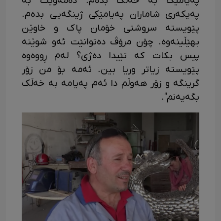
پەیامێک بە خەڵک بدەم. دەمەوێت بە
پەیکەری شاماران پەیامێکی ژینگەیی بدەم.
پێویستە سروشتی خۆمان پاک و خاوێن
بهێڵینەوە. چۆن مرۆڤ دەتوانێت ئەو شوێنە
پیس بکات کە تێیدا دەژی؟ لەم ڕووەوە
پێویستە زیاتر وریا بین. ئەمە بۆ من زۆر
گرینگە و زۆر هەوڵم دا ئەم پەیامە بە خەڵک
بگەیەنم".