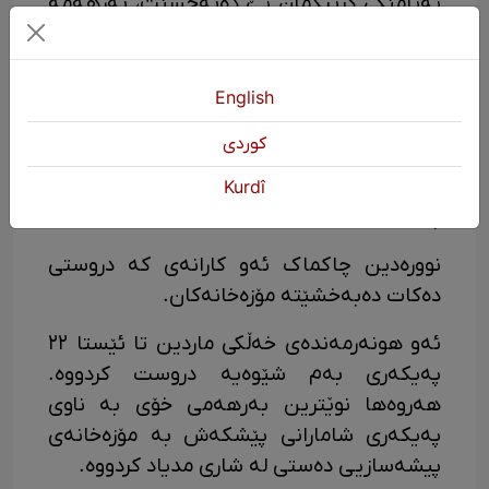
پەیامێکی گرینگمان پێ دەبەخشێت، بەرهەمە
بەکارهێنراوەکان فڕێ مەدەن. شتی جوانیان لی
دەخولقێتەوە. هەروەها کوڕەکەم کاتێک لە ماڵ
دەچێتە دەرەوە، بەدوای شتی بەکەڵکدا
English
دەگەڕێت. کە دێتەوە ماڵەوە دەڵێم ئارام، بۆچی
كوردی
ئەم زبڵەت کۆ کردووەتەوە، دەڵێت، دایە من
شتی جوانی لێ دروست دەکەم. ئەمە بەڕاستی
Kurdî
پەیامێکی باشە".
نوورەدین چاکماک ئەو کارانەی کە دروستی
دەکات دەبەخشێتە مۆزەخانەکان.
ئەو هونەرمەندەی خەڵکی ماردین تا ئێستا ٢٢
پەیکەری بەم شێوەیە دروست کردووە.
هەروەها نوێترین بەرهەمی خۆی بە ناوی
پەیکەری شامارانی پێشکەش بە مۆزەخانەی
پیشەسازیی دەستی لە شاری مدیاد کردووە.