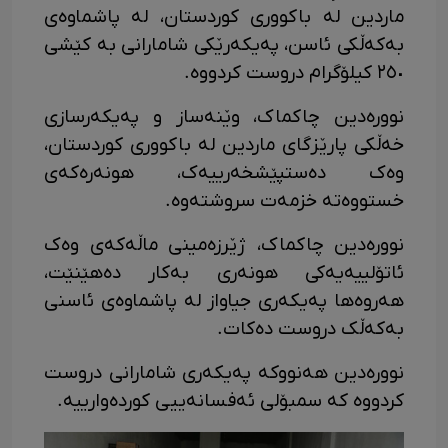
ماردین لە باکووری کوردستان، لە پاشماوەی
بەکەڵکی ئاسن، پەیکەرێکی شامارانی بە کێشی
٢٥٠ کیلۆگرام دروست کردووە.
نوورەدین چاکماک، وێنەساز و پەیکەرسازی
خەڵکی پارێزگای ماردین لە باکووری کوردستان،
وەک دەستپێشخەرییەک، هونەرەکەی
خستووەتە خزمەت سروشتەوە.
نوورەدین چاکماک، ژێرزەمینی ماڵەکەی وەک
ئاتۆلییەیەکی هونەری بەکار دەهێنێت،
هەروەها پەیکەری جیاواز لە پاشماوەی ئاسنی
بەکەڵک دروست دەکات.
نوورەدین هەنووکە پەیکەری شامارانی دروست
کردووە کە سمبۆلی ئەفسانەییی کوردەوارییە.