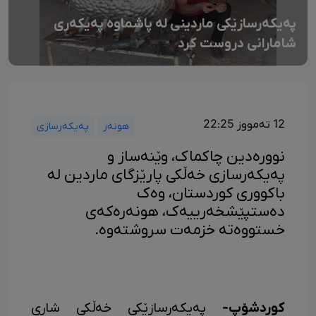
پەیکەرسازێکی ماردینی لە پاشماوە پەیکەری
شامارانی دروست کرد
12 تەمووز 22:25
هونەر
پەیکەرسازی
نوورەدین چاکماک، وێنەساز و
پەیکەرسازی خەڵکی پارێزگای ماردین لە
باکووری کوردستان، وەک
دەستپێشخەرییەک، هونەرەکەی
خستووەتە خزمەت سروشتەوە.
کوردشۆپ-
پەیکەرسازێکی خەڵکی شاری