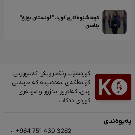
کچە شێوەکاری کورد، "گوڵستان بۆزۆ"
بناسن
کوردشۆپ ڕێکخراوێکی کەلتووریی
کۆمەڵگەی مەدەنییە کە خزمەتی
زمان، کەلتوور، مێژوو و ‎هونەری
کوردی دەکات.
پەیوەندی
+964 751 430 3262