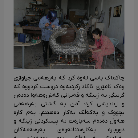
چاکماک باسی لەوە کرد کە بەرهەمی جیاوازی
وەک ئامێری ئاگادارکردنەوە دروست کردووە کە
گرینگی بە ژینگە و قەیرانی کەش‌وهەوا دەدەن
و زیادیشی کرد: "من بە گشتی بەرهەمی
بچووک و بەکەڵک بەکار دەهێنم. بەم کارە
هەوڵ دەدەم سەبارەت بە پیسکردنی ژینگە و
دووبارە بەکارهێنانەوەی بەرهەمەکان