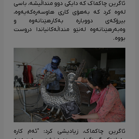
ئاگرین چاکماک کە دایکی دوو منداڵیشە، باسی
لەوە کرد کە بەهۆی کاری هاوسەرەکەیەوە،
بیرۆکەی دووبارە بەکارهێنانەوە و
وەبەرهێنانەوە لەنێو منداڵەکانیاندا دروست
بووە.
ئاگرین چاکماک، زیادیشی کرد: "ئەم کارە