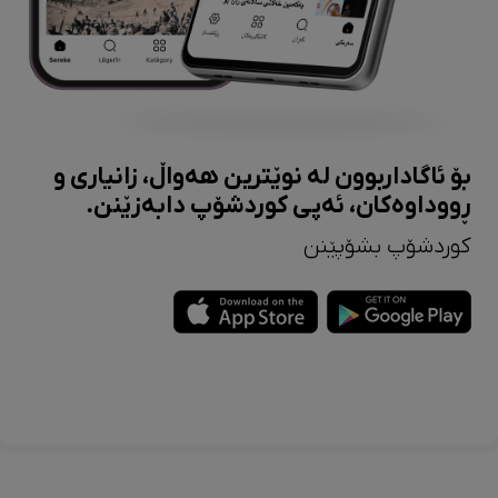
بۆ ئاگاداربوون لە نوێترین هەواڵ، زانیاری و
ڕووداوەکان، ئەپی کوردشۆپ دابەزێنن.
کوردشۆپ بشۆپێنن