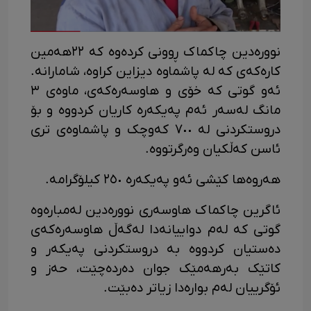
نوورەدین چاکماک ڕوونی کردەوە کە ٢٢هەمین
کارەکەی کە لە پاشماوە دیزاین کراوە، شامارانە.
ئەو گوتی کە خۆی و هاوسەرەکەی، ماوەی ٣
مانگ لەسەر ئەم پەیکەرە کاریان کردووە و بۆ
دروستکردنی لە ٧٠٠ کەوچک و پاشماوەی تری
ئاسن کەڵکیان وەرگرتووە.
هەروەها کێشی ئەو پەیکەرە ٢٥٠ کیلۆگرامە.
ئاگرین چاکماک هاوسەری نوورەدین لەمبارەوە
گوتی کە لەم دواییانەدا لەگەڵ هاوسەرەکەی
دەستیان کردووە بە دروستکردنی پەیکەر و
کاتێک بەرهەمێک جوان دەردەچێت، حەز و
ئۆگرییان لەم بوارەدا زیاتر دەبێت.