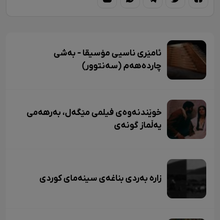
ئامێری ناسیی مۆسیقا - بەشی
چاردەهەم (سەنتوور)
خوێندنەوەی فیلمی مێگەل، بەرهەمی
یەڵماز گونەی
زاره بەردی بناغەی سینەمای کوردی