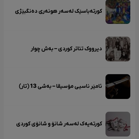
کورتەباسێک لەسەر هونەری دەنگبێژی
دیرووک تئاتر کوردی – بەش چوار
ئامێر ناسیی مۆسیقا – بەشی 13 (تار)
کورتەیەک لەسەر شانۆ و شانۆی کوردی