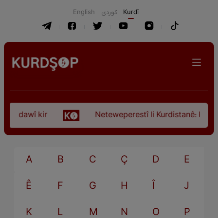
English
كوردی
Kurdî
ça dawî kir
Neteweperestî li Kurdistanê: Kurteya
A
B
C
Ç
D
E
Ê
F
G
H
Î
J
K
L
M
N
O
P