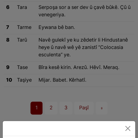
6
Tara
Serpoşa sor a ser dev û çavê bûkê. Çû û
venegeriya.
7
Tarme
Eywana bê ban.
8
Tarû
Navê gulekî ye ku zêdetir li Hindustanê
heye û navê wê yê zanistî “Colocasia
esculenta” ye.
9
Tase
Bîra kesê kirin. Arezû. Hêvî. Meraq.
10
Taşiye
Mijar. Babet. Kêrhatî.
1
2
3
Paşî
»