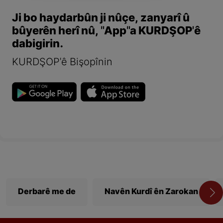
Ji bo haydarbûn ji nûçe, zanyarî û
bûyerên herî nû, "App"a KURDŞOP'ê
dabigirin.
KURDŞOP'ê Bişopînin
Derbarê me de
Navên Kurdî ên Zarokan