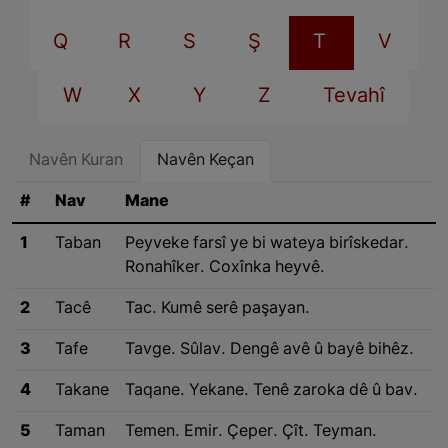
Q
R
S
Ş
T
V
W
X
Y
Z
Tevahî
Navên Kuran
Navên Keçan
#
Nav
Mane
1
Taban
Peyveke farsî ye bi wateya birîskedar.
Ronahîker. Coxînka heyvê.
2
Tacê
Tac. Kumê serê paşayan.
3
Tafe
Tavge. Sûlav. Dengê avê û bayê bihêz.
4
Takane
Taqane. Yekane. Tenê zaroka dê û bav.
5
Taman
Temen. Emir. Çeper. Çît. Teyman.