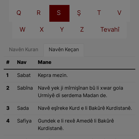
Q
R
S
Ş
T
V
W
X
Y
Z
Tevahî
Navên Kuran
Navên Keçan
#
Nav
Mane
1
Sabat
Kepra mezin.
2
Sabîna
Navê yek ji mîrnişînan bû li xwar gola
Urmiyê di serdema Madan de.
3
Sada
Navê eşîreke Kurd e li Bakûrê Kurdistanê.
4
Safiya
Gundek e li rexê Amedê li Bakûrê
Kurdistanê.