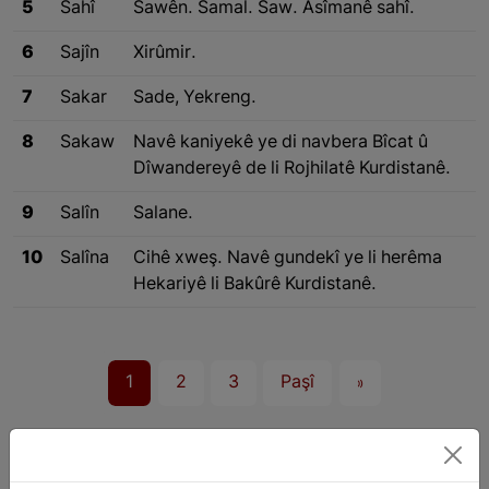
5
Sahî
Sawên. Samal. Saw. Asîmanê sahî.
6
Sajîn
Xirûmir.
7
Sakar
Sade, Yekreng.
8
Sakaw
Navê kaniyekê ye di navbera Bîcat û
Dîwandereyê de li Rojhilatê Kurdistanê.
9
Salîn
Salane.
10
Salîna
Cihê xweş. Navê gundekî ye li herêma
Hekariyê li Bakûrê Kurdistanê.
1
2
3
Paşî
»