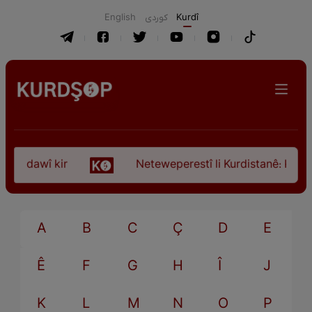
English
كوردی
Kurdî
ça dawî kir
Neteweperestî li Kurdistanê: Kurteya
A
B
C
Ç
D
E
Ê
F
G
H
Î
J
K
L
M
N
O
P