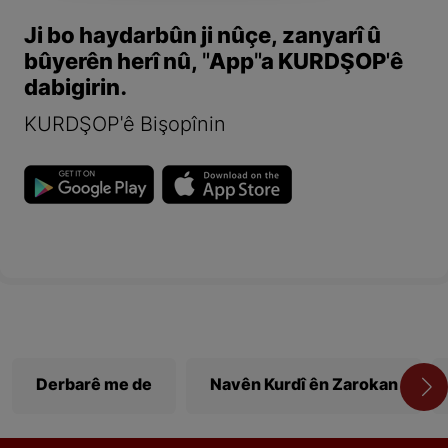
Ji bo haydarbûn ji nûçe, zanyarî û
bûyerên herî nû, "App"a KURDŞOP'ê
dabigirin.
KURDŞOP'ê Bişopînin
Derbarê me de
Navên Kurdî ên Zarokan