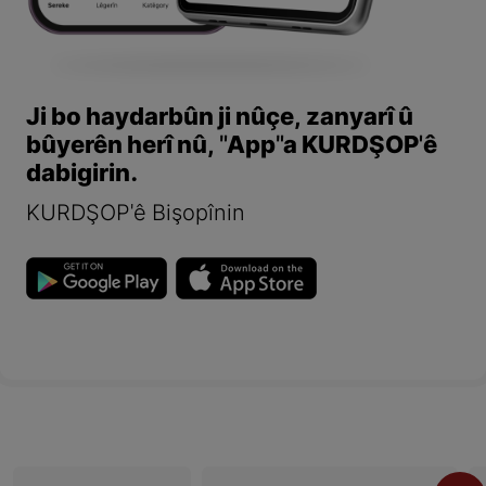
Ji bo haydarbûn ji nûçe, zanyarî û
bûyerên herî nû, "App"a KURDŞOP'ê
dabigirin.
KURDŞOP'ê Bişopînin