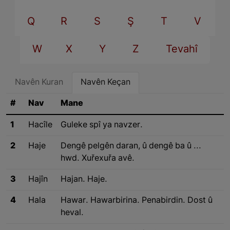
Q
R
S
Ş
T
V
W
X
Y
Z
Tevahî
Navên Kuran
Navên Keçan
#
Nav
Mane
1
Hacîle
Guleke spî ya navzer.
2
Haje
Dengê pelgên daran, û dengê ba û ...
hwd. Xuřexuřa avê.
3
Hajîn
Hajan. Haje.
4
Hala
Hawar. Hawarbirina. Penabirdin. Dost û
heval.