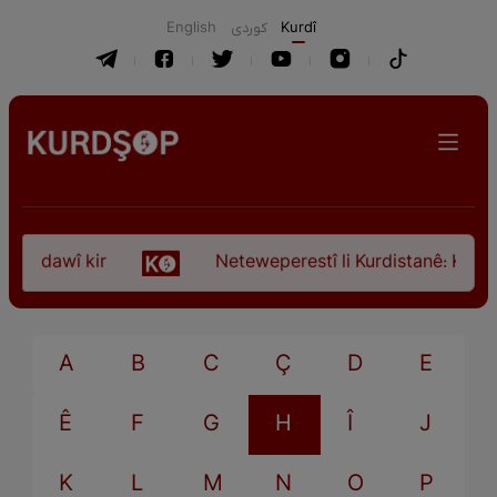
English
كوردی
Kurdî
ça dawî kir
Neteweperestî li Kurdistanê: Kurteya
A
B
C
Ç
D
E
Ê
F
G
H
Î
J
K
L
M
N
O
P