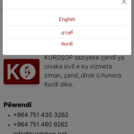
English
كوردی
Kurdî
KURDŞOP saziyeke çandî ya
civaka sivîl e ku xizmeta
ziman, çand, dîrok û hunera
Kurdî dike.
Pêwendî
+964 751 430 3262
+964 751 460 9262