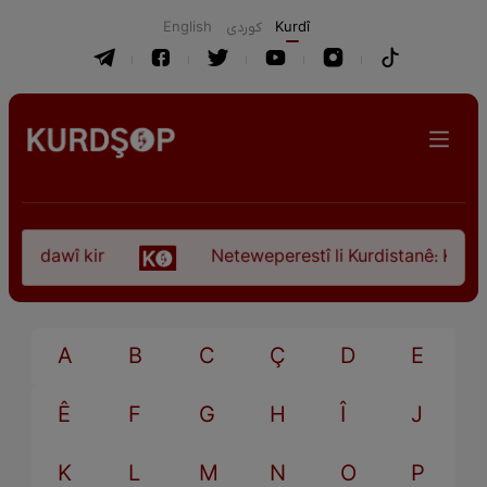
English
كوردی
Kurdî
ça dawî kir
Neteweperestî li Kurdistanê: Kurteya
A
B
C
Ç
D
E
Ê
F
G
H
Î
J
K
L
M
N
O
P