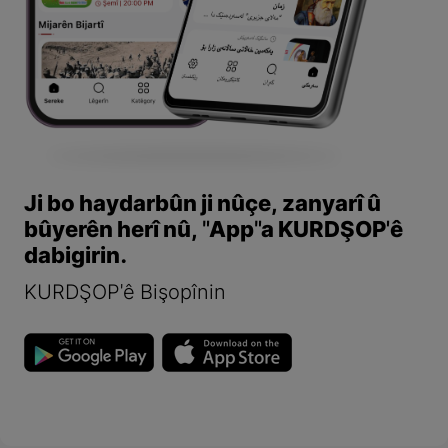
Ji bo haydarbûn ji nûçe, zanyarî û
bûyerên herî nû, "App"a KURDŞOP'ê
dabigirin.
KURDŞOP'ê Bişopînin