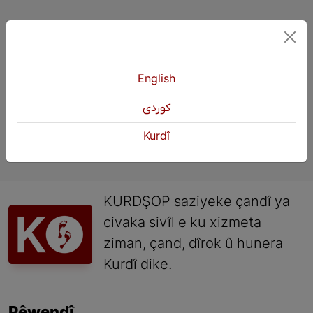
1
2
3
Paşî
»
English
كوردی
Kurdî
KURDŞOP saziyeke çandî ya
civaka sivîl e ku xizmeta
ziman, çand, dîrok û hunera
Kurdî dike.