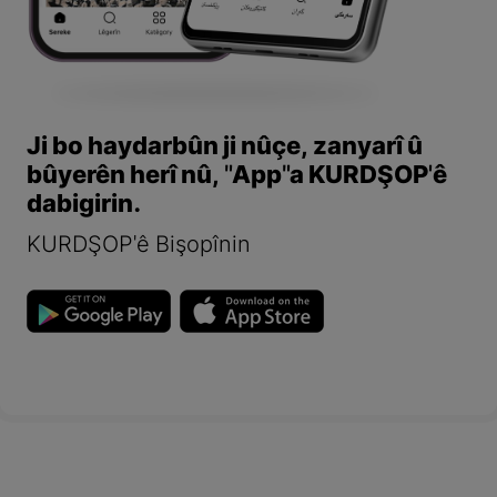
Ji bo haydarbûn ji nûçe, zanyarî û
bûyerên herî nû, "App"a KURDŞOP'ê
dabigirin.
KURDŞOP'ê Bişopînin