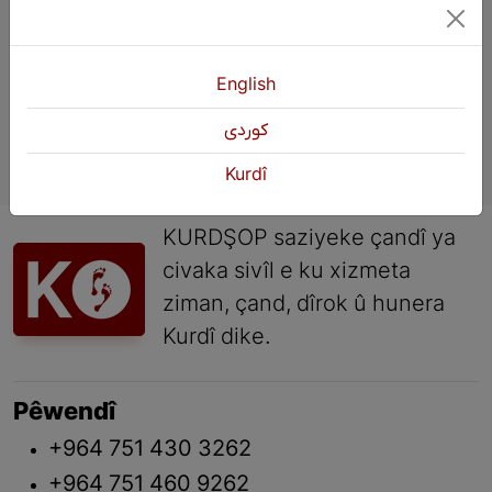
English
كوردی
Kurdî
KURDŞOP saziyeke çandî ya
civaka sivîl e ku xizmeta
ziman, çand, dîrok û hunera
Kurdî dike.
Pêwendî
+964 751 430 3262
+964 751 460 9262