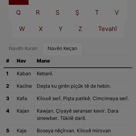
Q
R
S
Ş
T
V
W
X
Y
Z
Tevahî
Navên Kuran
Navên Keçan
#
Nav
Mane
1
Kaban
Kebanî.
2
Kacîne
Deşta ku girên piçûk tê de hebin.
3
Kafa
Kiloxê serî. Pişta patikê. Cimcimeya serî.
4
Kajan
Kawjan. Çiyayê seranser kevir. Dara
sinewber. Tûkilê darê.
5
Kaje
Boseya nêçîrvan. Kiloxê mirovan