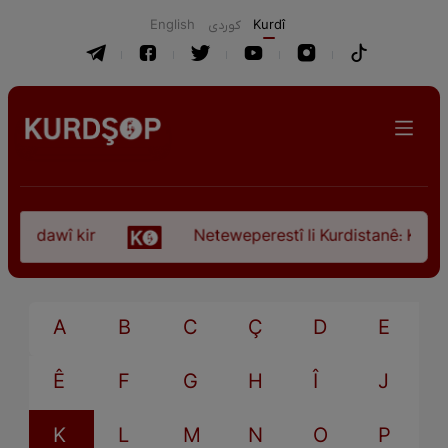
English
كوردی
Kurdî
ça dawî kir
Neteweperestî li Kurdistanê: Kurteya
A
B
C
Ç
D
E
Ê
F
G
H
Î
J
K
L
M
N
O
P