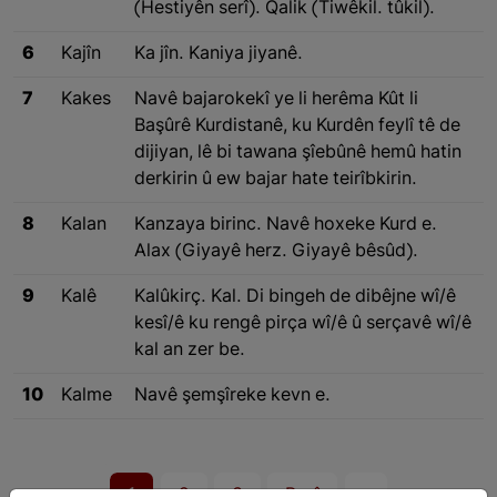
(Hestiyên serî). Qalik (Tiwêkil. tûkil).
6
Kajîn
Ka jîn. Kaniya jiyanê.
7
Kakes
Navê bajarokekî ye li herêma Kût li
Başûrê Kurdistanê, ku Kurdên feylî tê de
dijiyan, lê bi tawana şîebûnê hemû hatin
derkirin û ew bajar hate teirîbkirin.
8
Kalan
Kanzaya birinc. Navê hoxeke Kurd e.
Alax (Giyayê herz. Giyayê bêsûd).
9
Kalê
Kalûkirç. Kal. Di bingeh de dibêjne wî/ê
kesî/ê ku rengê pirça wî/ê û serçavê wî/ê
kal an zer be.
10
Kalme
Navê şemşîreke kevn e.
1
2
3
Paşî
»