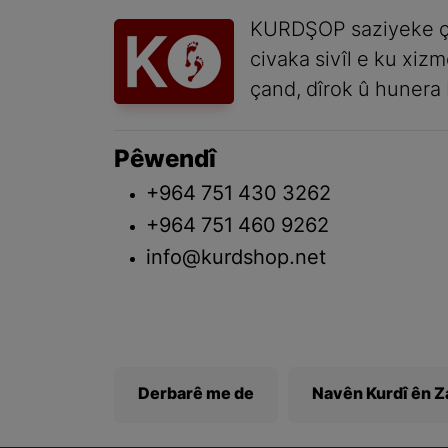
KURDŞOP saziyeke ç
civaka sivîl e ku xiz
çand, dîrok û hunera 
Pêwendî
+964 751 430 3262
+964 751 460 9262
info@kurdshop.net
Derbarê me de
Navên Kurdî ên 