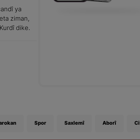
andî ya
meta ziman,
Kurdî dike.
Zarokan
Spor
Saxlemî
Aborî
C