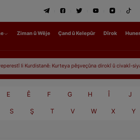
me
Ziman û Wêje
Çand û Kelepûr
Dîrok
Hune
estî li Kurdistanê: Kurteya pêşveçûna dirokî û civakî-siyasî
E
Ê
F
G
H
Î
J
S
Ş
T
V
W
X
Y