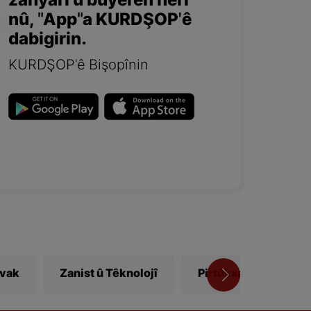
zanyarî û bûyerên herî
nû, "App"a KURDŞOP'ê
dabigirin.
KURDŞOP'ê Bişopînin
ivak
Zanist û Têknolojî
Pirtûkxane
Vî