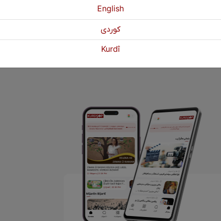
English
كوردی
1
2
Paşî
Kurdî