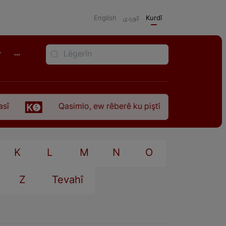
English
كوردی
Kurdî
r
Qasimlo, ew rêberê ku piştî 35 sal ji şehîdbûna wî
K
L
M
N
O
Z
Tevahî