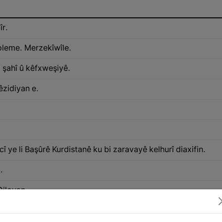
îr.
oleme. Merzekîwîle.
 şahî û kêfxweşiyê.
êzidiyan e.
î ye li Başûrê Kurdistanê ku bi zaravayê kelhurî diaxifin.
.
Dilovan.