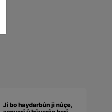
Ji bo haydarbûn ji nûçe,