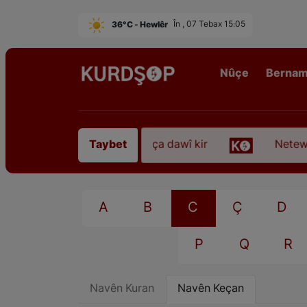
36°C - Hewlêr
În , 07 Tebax 15:05
Nûçe
Berna
ezkirî “Qadirê Sofyanî” koça dawî kir
Neteweper
Taybet
A
B
C
Ç
D
P
Q
R
Navên Kuran
Navên Keçan