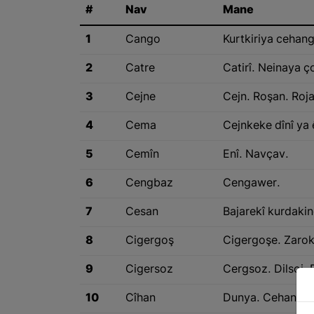
#
Nav
Mane
1
Cango
Kurtkiriya cehang
2
Catre
Catirî. Neinaya ç
3
Cejne
Cejn. Roşan. Roja
4
Cema
Cejnkeke dînî ya 
5
Cemîn
Enî. Navçav.
6
Cengbaz
Cengawer.
7
Cesan
Bajarekî kurdakinc
8
Cigergoş
Cigergoşe. Zarok
9
Cigersoz
Cergsoz. Dilsoj. 
10
Cîhan
Dunya. Cehan.