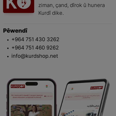
ziman, çand, dîrok û hunera
Kurdî dike.
Pêwendî
+964 751 430 3262
+964 751 460 9262
info@kurdshop.net