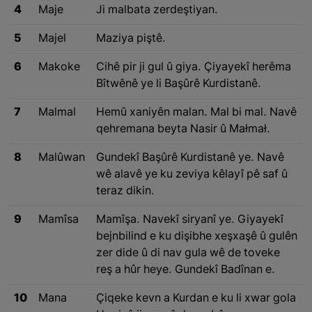
4
Maje
Ji malbata zerdeştiyan.
5
Majel
Maziya piştê.
6
Makoke
Cihê pir ji gul û giya. Çiyayekî herêma
Bîtwênê ye li Başûrê Kurdistanê.
7
Malmal
Hemû xaniyên malan. Mal bi mal. Navê
qehremana beyta Nasir û Małmał.
8
Malûwan
Gundekî Başûrê Kurdistanê ye. Navê
wê alavê ye ku zeviya kêlayî pê saf û
teraz dikin.
9
Mamîsa
Mamîşa. Navekî siryanî ye. Giyayekî
bejnbilind e ku dişibhe xeşxaşê û gulên
zer dide û di nav gula wê de toveke
reş a hûr heye. Gundekî Badînan e.
10
Mana
Çiqeke kevn a Kurdan e ku li xwar gola