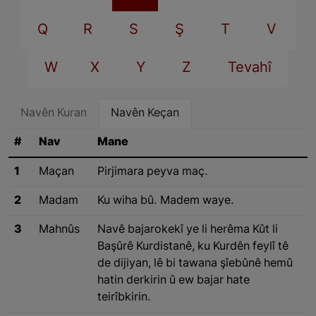
Q
R
S
Ş
T
V
W
X
Y
Z
Tevahî
Navên Kuran
Navên Keçan
#
Nav
Mane
1
Maçan
Pirjimara peyva maç.
2
Madam
Ku wiha bû. Madem waye.
3
Mahnûs
Navê bajarokekî ye li herêma Kût li
Başûrê Kurdistanê, ku Kurdên feylî tê
de dijiyan, lê bi tawana şîebûnê hemû
hatin derkirin û ew bajar hate
teirîbkirin.