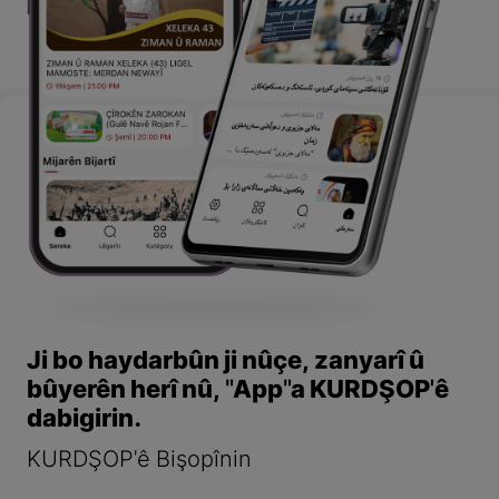
Ji bo haydarbûn ji nûçe, zanyarî û
bûyerên herî nû, "App"a KURDŞOP'ê
dabigirin.
KURDŞOP'ê Bişopînin