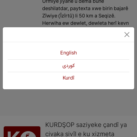
Urmiyê jiyane û dema bûne
deshilatdar, paytexta xwe birin bajarê
Zîwiye (Îzîrtû) li 50 km a Seqizê.
Herwiha ew dewlet, dewleta herî kevn
a Rojhilatê Kurdistanê bûye.
English
1
2
3
Paşî
»
كوردی
Kurdî
KURDŞOP saziyeke çandî ya
civaka sivîl e ku xizmeta