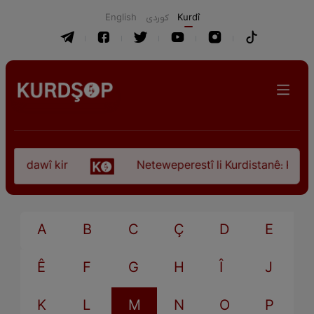
English
كوردی
Kurdî
ça dawî kir
Neteweperestî li Kurdistanê: Kurteya
A
B
C
Ç
D
E
Ê
F
G
H
Î
J
K
L
M
N
O
P