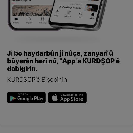
Ji bo haydarbûn ji nûçe, zanyarî û
bûyerên herî nû, "App"a KURDŞOP'ê
dabigirin.
KURDŞOP'ê Bişopînin