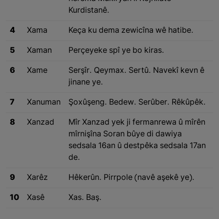
Kurdistanê.
4
Xama
Keça ku dema zewicîna wê hatibe.
5
Xaman
Perçeyeke spî ye bo kiras.
6
Xame
Serşîr. Qeymax. Sertû. Navekî kevn ê
jinane ye.
7
Xanuman
Şoxûşeng. Bedew. Serûber. Rêkûpêk.
8
Xanzad
Mîr Xanzad yek ji fermanrewa û mîrên
mîrnişîna Soran bûye di dawiya
sedsala 16an û destpêka sedsala 17an
de.
9
Xarêz
Hêkerûn. Pirrpole (navê aşekê ye).
10
Xasê
Xas. Baş.