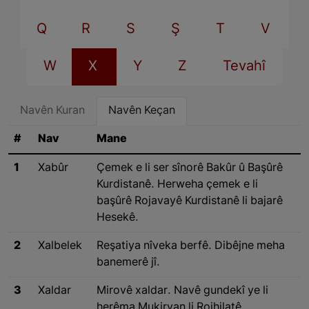
Q
R
S
Ş
T
V
W
X
Y
Z
Tevahî
Navên Kuran
Navên Keçan
#
Nav
Mane
1
Xabûr
Çemek e li ser sînorê Bakûr û Başûrê
Kurdistanê. Herweha çemek e li
başûrê Rojavayê Kurdistanê li bajarê
Hesekê.
2
Xalbelek
Reşatiya nîveka berfê. Dibêjne meha
banemerê jî.
3
Xaldar
Mirovê xaldar. Navê gundekî ye li
herêma Mukiryan li Rojhilatê