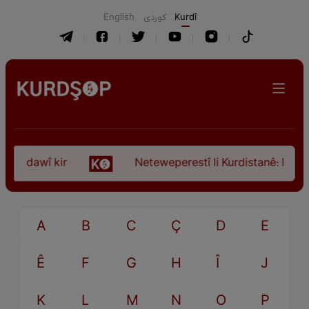
English
كوردی
Kurdî
ça dawî kir
Neteweperestî li Kurdistanê: Kurteya
A
B
C
Ç
D
E
Ê
F
G
H
Î
J
K
L
M
N
O
P