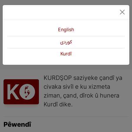
1
2
3
Paşî
»
English
كوردی
Kurdî
KURDŞOP saziyeke çandî ya
civaka sivîl e ku xizmeta
ziman, çand, dîrok û hunera
Kurdî dike.
Pêwendî