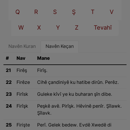
Q
R
S
Ş
T
V
W
X
Y
Z
Tevahî
Navên Kuran
Navên Keçan
#
Nav
Mane
21
Firêş
Firîş.
22
Firêze
Cihê çandiniyê ku hatibe dirûn. Perêz.
23
Firîsk
Guleke kîvî ye ku buharan şîn dibe.
24
Firîşk
Peşkê avê. Pirîşk. Hêvinê penîr. Şîlawk.
Şîlavk.
25
Firişte
Perî. Gelek bedew. Evdê Xwedê di