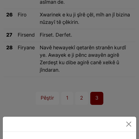
asîman de.
26
Firo
Xwarinek e ku ji şîrê çêl, mîh an jî bizina
nûzayî tê çêkirin.
27
Firsend
Firset. Derfet.
28
Firyane
Navê hewayekî qetarên stranên kurdî
ye. Awayek e ji pênc awayên agirê
Zerdeşt ku dibe agirê canê xelkê û
jîndaran.
Pêştir
1
2
3