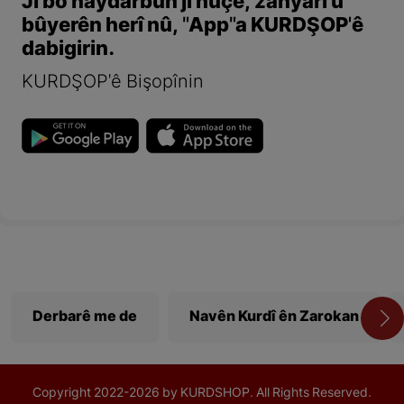
Ji bo haydarbûn ji nûçe, zanyarî û
bûyerên herî nû, "App"a KURDŞOP'ê
dabigirin.
KURDŞOP'ê Bişopînin
Derbarê me de
Navên Kurdî ên Zarokan
Copyright
2022-
2026 by KURDSHOP. All Rights Reserved.