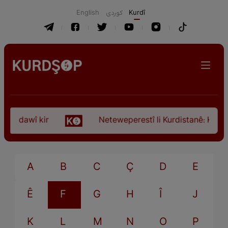
English
كوردی
Kurdî
ça dawî kir
Neteweperestî li Kurdistanê: Kurteya
A
B
C
Ç
D
E
Ê
F
G
H
Î
J
K
L
M
N
O
P