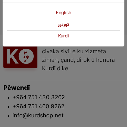
English
كوردی
Kurdî
KURDŞOP saziyeke çandî ya
civaka sivîl e ku xizmeta
ziman, çand, dîrok û hunera
Kurdî dike.
Pêwendî
+964 751 430 3262
+964 751 460 9262
info@kurdshop.net