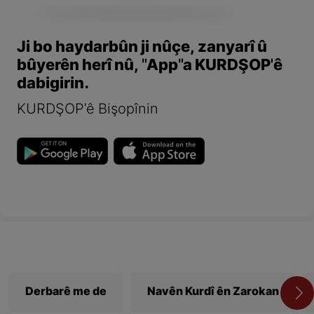
Ji bo haydarbûn ji nûçe, zanyarî û
bûyerên herî nû, "App"a KURDŞOP'ê
dabigirin.
KURDŞOP'ê Bişopînin
Derbarê me de
Navên Kurdî ên Zarokan