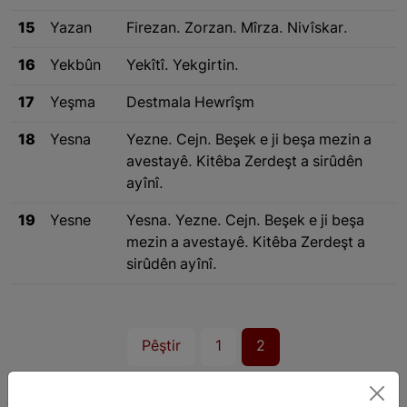
15
Yazan
Firezan. Zorzan. Mîrza. Nivîskar.
16
Yekbûn
Yekîtî. Yekgirtin.
17
Yeşma
Destmala Hewrîşm
18
Yesna
Yezne. Cejn. Beşek e ji beşa mezin a
avestayê. Kitêba Zerdeşt a sirûdên
ayînî.
19
Yesne
Yesna. Yezne. Cejn. Beşek e ji beşa
mezin a avestayê. Kitêba Zerdeşt a
sirûdên ayînî.
Pêştir
1
2