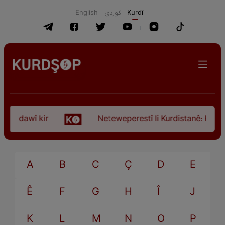
English
كوردی
Kurdî
ça dawî kir
Neteweperestî li Kurdistanê: Kurteya
A
B
C
Ç
D
E
Ê
F
G
H
Î
J
K
L
M
N
O
P