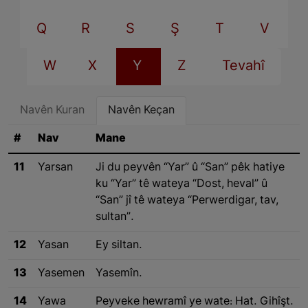
Q
R
S
Ş
T
V
W
X
Y
Z
Tevahî
Navên Kuran
Navên Keçan
#
Nav
Mane
11
Yarsan
Ji du peyvên “Yar” û “San” pêk hatiye
ku “Yar” tê wateya “Dost, heval” û
“San” jî tê wateya “Perwerdigar, tav,
sultan”.
12
Yasan
Ey siltan.
13
Yasemen
Yasemîn.
14
Yawa
Peyveke hewramî ye wate: Hat. Gihîşt.