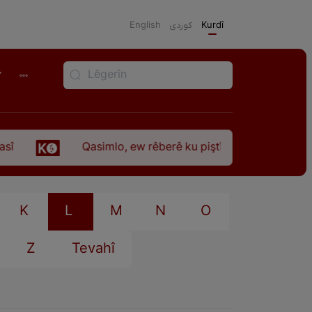
English
كوردی
Kurdî
r
Qasimlo, ew rêberê ku piştî 35 sal ji şehîdbûna w
K
L
M
N
O
Z
Tevahî