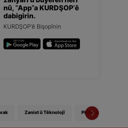
zanyarî û bûyerên herî
nû, "App"a KURDŞOP'ê
dabigirin.
KURDŞOP'ê Bişopînin
ivak
Zanist û Têknolojî
Pirtûkxane
Vî