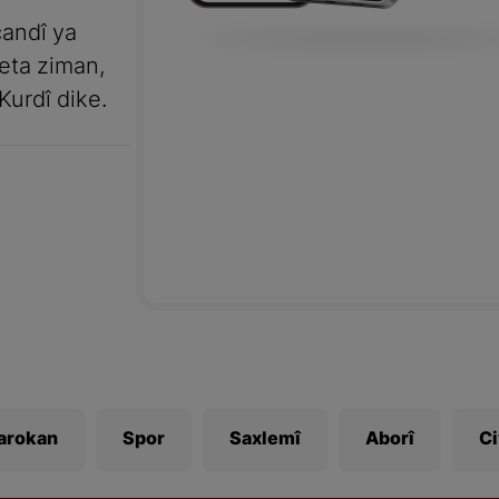
andî ya
meta ziman,
Kurdî dike.
Zarokan
Spor
Saxlemî
Aborî
C