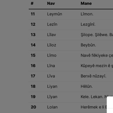
#
Nav
Mane
11
Leymûn
Lîmon.
12
Lezîn
Lezgînî.
13
Lîlav
Şilope. Şilêwe. B
14
Lîloz
Beybûn.
15
Lîmo
Navê fêkiyeke çer
16
Lîna
Kûpeyê mezin ê 
17
Lîva
Berxê nûzayî.
18
Liyan
Hêlûn.
19
Lîyan
Kele. Lekan. Niya
20
Lolan
Herêmek e li Baş