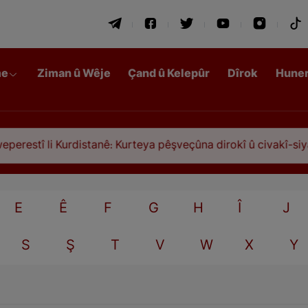
me
Ziman û Wêje
Çand û Kelepûr
Dîrok
Hune
estî li Kurdistanê: Kurteya pêşveçûna dirokî û civakî-siyasî
E
Ê
F
G
H
Î
J
S
Ş
T
V
W
X
Y