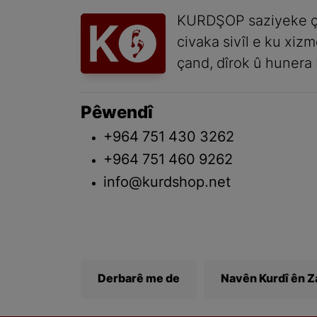
KURDŞOP saziyeke ç
civaka sivîl e ku xiz
çand, dîrok û hunera 
Pêwendî
+964 751 430 3262
+964 751 460 9262
info@kurdshop.net
Derbarê me de
Navên Kurdî ên 