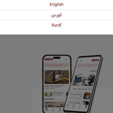
English
كوردی
Pêştir
1
2
3
Paşî
Kurdî