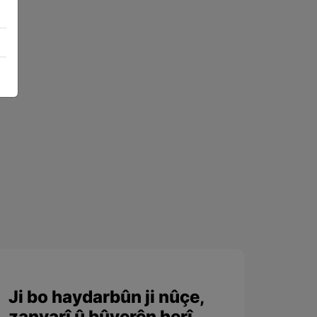
Ji bo haydarbûn ji nûçe,