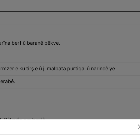
arîna berf û baranê pêkve.
mzer e ku tirş e û ji malbata purtiqal û narincê ye.
şerabê.
l. Pêlavên ser berfê.
ûrê Kurdistanê.