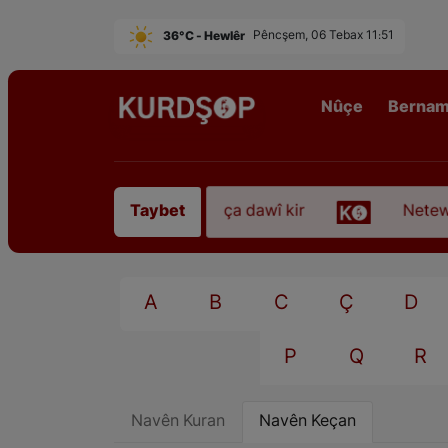
36°C - Hewlêr
Pêncşem, 06 Tebax 11:51
Nûçe
Berna
ezkirî “Qadirê Sofyanî” koça dawî kir
Neteweper
Taybet
A
B
C
Ç
D
P
Q
R
Navên Kuran
Navên Keçan