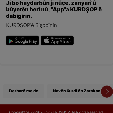
Ji bo haydarbûn ji nûçe, zanyarî û
bûyerên herî nû, "App"a KURDŞOP'ê
dabigirin.
KURDŞOP'ê Bişopînin
Derbarê me de
Navên Kurdî ên Zarokan
Copyright
2022-
2026 by KURDSHOP. All Rights Reserved.