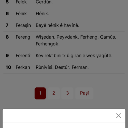
5
Felek
Gerdûn.
6
Fênik
Hênik.
7
Feraşîn
Bayê hênik ê havînê.
8
Fereng
Wişedan. Peyvdank. Ferheng. Qamûs.
Ferhengok.
9
Ferentî
Kevirekî binirx û giran e wek yaqûtê.
10
Ferkan
Rûnivîsî. Destûr. Ferman.
1
2
3
Paşî