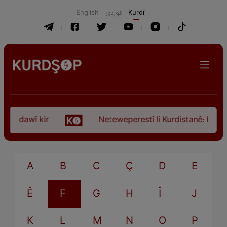
English
كوردی
Kurdî
ça dawî kir
Neteweperestî li Kurdistanê: Kurteya
A
B
C
Ç
D
E
Ê
F
G
H
Î
J
K
L
M
N
O
P