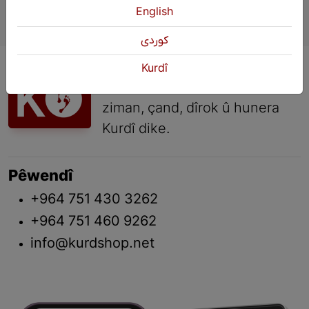
English
كوردی
KURDŞOP saziyeke çandî ya
Kurdî
civaka sivîl e ku xizmeta
ziman, çand, dîrok û hunera
Kurdî dike.
Pêwendî
+964 751 430 3262
+964 751 460 9262
info@kurdshop.net