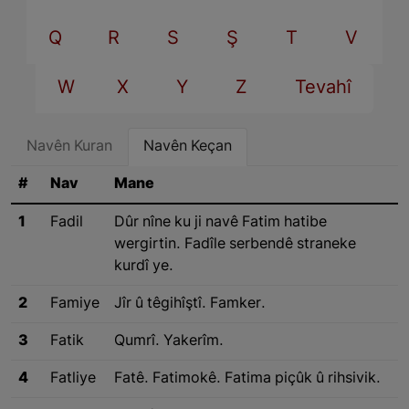
Q
R
S
Ş
T
V
W
X
Y
Z
Tevahî
Navên Kuran
Navên Keçan
#
Nav
Mane
1
Fadil
Dûr nîne ku ji navê Fatim hatibe
wergirtin. Fadîle serbendê straneke
kurdî ye.
2
Famiye
Jîr û têgihîştî. Famker.
3
Fatik
Qumrî. Yakerîm.
4
Fatliye
Fatê. Fatimokê. Fatima piçûk û rihsivik.