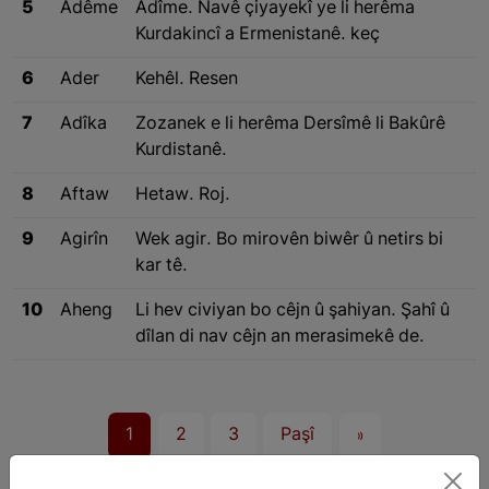
5
Adême
Adîme. Navê çiyayekî ye li herêma
Kurdakincî a Ermenistanê. keç
6
Ader
Kehêl. Resen
7
Adîka
Zozanek e li herêma Dersîmê li Bakûrê
Kurdistanê.
8
Aftaw
Hetaw. Roj.
9
Agirîn
Wek agir. Bo mirovên biwêr û netirs bi
kar tê.
10
Aheng
Li hev civiyan bo cêjn û şahiyan. Şahî û
dîlan di nav cêjn an merasimekê de.
1
2
3
Paşî
»