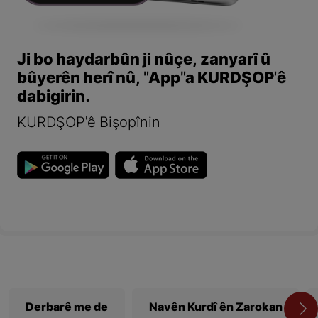
Ji bo haydarbûn ji nûçe, zanyarî û
bûyerên herî nû, "App"a KURDŞOP'ê
dabigirin.
KURDŞOP'ê Bişopînin
Derbarê me de
Navên Kurdî ên Zarokan