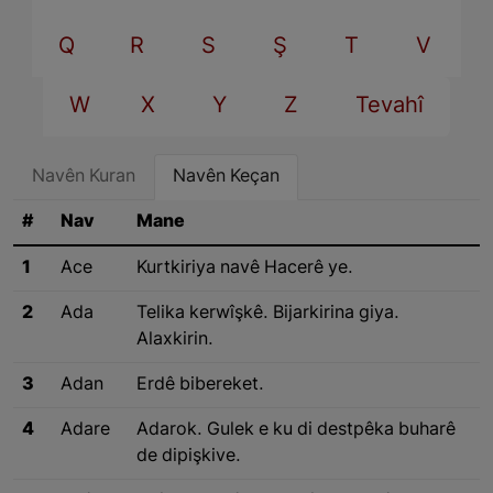
Q
R
S
Ş
T
V
W
X
Y
Z
Tevahî
Navên Kuran
Navên Keçan
#
Nav
Mane
1
Ace
Kurtkiriya navê Hacerê ye.
2
Ada
Telika kerwîşkê. Bijarkirina giya.
Alaxkirin.
3
Adan
Erdê bibereket.
4
Adare
Adarok. Gulek e ku di destpêka buharê
de dipişkive.