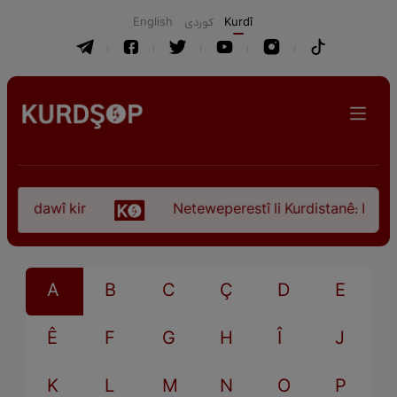
English
كوردی
Kurdî
ça dawî kir
Neteweperestî li Kurdistanê: Kurteya
A
B
C
Ç
D
E
Ê
F
G
H
Î
J
K
L
M
N
O
P