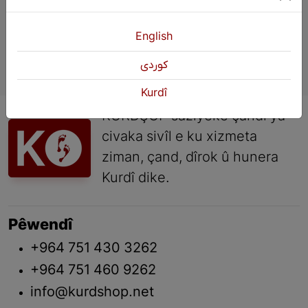
English
كوردی
Kurdî
KURDŞOP saziyeke çandî ya
civaka sivîl e ku xizmeta
ziman, çand, dîrok û hunera
Kurdî dike.
Pêwendî
+964 751 430 3262
+964 751 460 9262
info@kurdshop.net