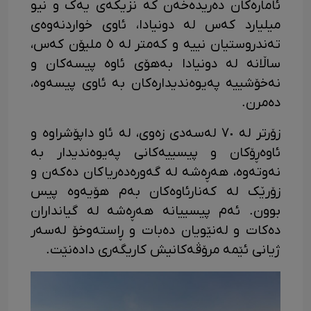
ئامارەکان دەریدەخەن کە نزیکەی یەک و نیو
میلیارد کەس لە دونیادا، ئاوی خواردنەوەی
تەندروستیان نییە و کەمتر لە ٥ ملیۆن کەس،
ساڵانە لە دونیادا بەهۆی ئاوە پیسەکان و
نەخۆشییە پەیوەندیدارەکان بە ئاوی پیسەوە،
دەمرن.
زۆرتر لە ٧٠ لەسەدی زەوی، لە ئاو داپۆشراوە و
ئاوەڕۆکان و پیسییەکانی پەیوەندیدار بە
نەوتەوە، هەڕەشە لە گەورەدەریاکان دەکەن و
زۆرێک لە کەنارئاوەکان بەم هۆیەوە پیس
بوون. ئەم پیسییانە هەڕەشە لە گیانداران
دەکات و لەنێویان دەبات و ڕاستەوخۆ لەسەر
ژیانی ئێمە مرۆڤەکانیش کاریگەری دادەنێت.