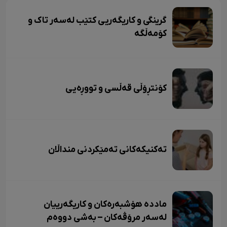
گرینگی و کاریگەریی کتێب لەسەر تاک و
کۆمەڵگە
کۆنتڕۆڵی قەڵسی و تووڕەیی
تەکنیکەکانی تەمێکردنی منداڵان
ماددە هۆشبەرەکان و کاریگەرییان
لەسەر مرۆڤەکان – بەشی دووەم