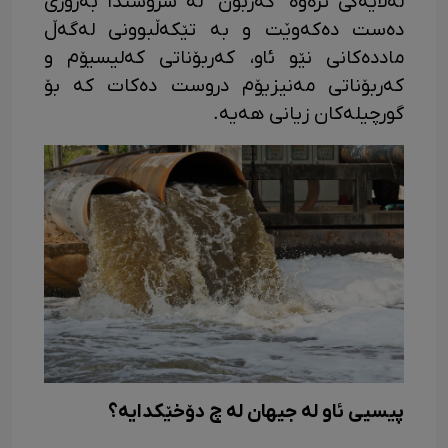
لەلایەکی ترەوە "کەربۆن" لە سروشتدا بەزۆری
دەست دەکەوێت و بە تێکەڵبوونی لەگەڵ
ماددەکانی نێو ئاو، کەربۆناتی کەلیسیۆم و
کەربۆناتی مەنیزیۆم دروست دەکات کە بۆ
گورچیلەکان زیانی هەیە.
پیسیی ئاو لە جیهان لە چ دۆخێکدایە؟