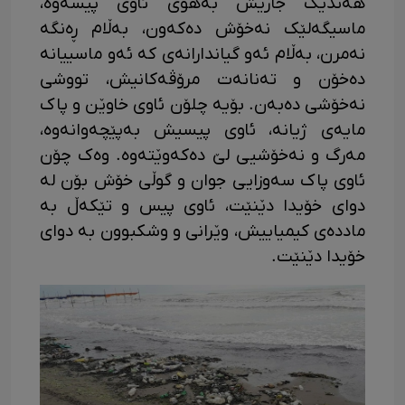
هەندێک جاریش بەهۆی ئاوی پیسەوە،
ماسیگەلێک نەخۆش دەکەون، بەڵام ڕەنگە
نەمرن، بەڵام ئەو گیاندارانەی کە ئەو ماسییانە
دەخۆن و تەنانەت مرۆڤەکانیش، تووشی
نەخۆشی دەبەن. بۆیە چلۆن ئاوی خاوێن و پاک
مایەی ژیانە، ئاوی پیسیش بەپێچەوانەوە،
مەرگ و نەخۆشیی لێ دەکەوێتەوە. وەک چۆن
ئاوی پاک سەوزایی جوان و گوڵی خۆش بۆن لە
دوای خۆیدا دێنێت، ئاوی پیس و تێکەڵ بە
ماددەی کیمیاییش، وێرانی و وشکبوون بە دوای
خۆیدا دێنێت.