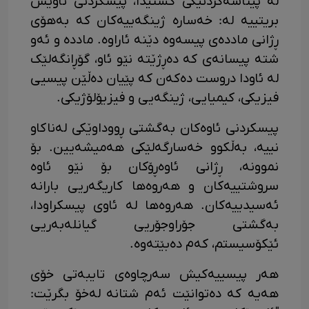
لە پێناسەکردنێکی گشتیدا، پیسکردنی ئاویش
بریتییە لە: خەسارە ژینگەییەکان کە بەهۆی
ڕژانی ماددەی پیسەوە دێنە ئاراوە. ماددە و ئەو
شتە پیسانەی کە دەڕژێتە نێو ئاو، گۆڕانگەلێک
لە ئاودا دروست دەکەن کە پێیان دەڵێن پیسیی
فیزیکی، کیمیایی، ژینگەیی و فیزیۆلۆژیکی.
پیسکردنی ئاوەکان بەگشتی ڕووداوێکی لەناکاو
نییە، بەڵکوو خەسارگەلێکی هەمیشەیین. بۆ
نموونە، ڕژانی ئاوەڕۆکان بۆ نێو ئاوە
سروشتییەکان و هەروەها کاریگەریی بارانە
ئەسیدییەکان. هەروەها لە ئاوی پیسکراودا،
بەگشتی جۆراوجۆریی گیانلەبەریی
ئێکۆسیستم، کەم دەبێتەوە.
هەر پیسییەکیش سەرچاوەی تایبەتی خۆی
هەیە کە دەتوانێت ئەم شتانە لەخۆ بگرێت: