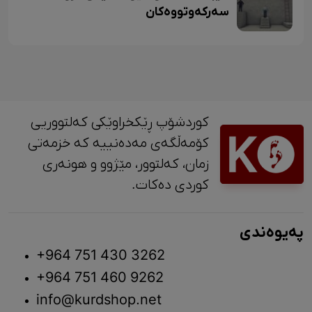
سەرکەوتووەکان
کوردشۆپ ڕێکخراوێکی کەلتووریی
کۆمەڵگەی مەدەنییە کە خزمەتی
زمان، کەلتوور، مێژوو و ‎هونەری
کوردی دەکات.
پەیوەندی
+964 751 430 3262
+964 751 460 9262
info@kurdshop.net