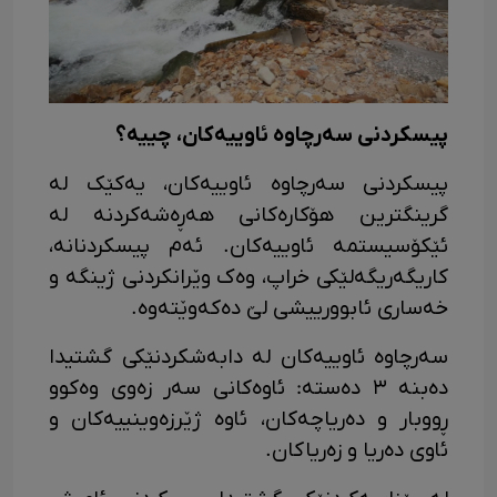
پیسکردنی سەرچاوە ئاوییەکان، چییە؟
پیسکردنی سەرچاوە ئاوییەکان، یەکێک لە
گرینگترین هۆکارەکانی هەڕەشەکردنە لە
ئێکۆسیستمە ئاوییەکان. ئەم پیسکردنانە،
کاریگەریگەلێکی خراپ، وەک وێرانکردنی ژینگە و
خەساری ئابوورییشی لێ دەکەوێتەوە.
سەرچاوە ئاوییەکان لە دابەشکردنێکی گشتیدا
دەبنە ٣ دەستە: ئاوەکانی سەر زەوی وەکوو
ڕووبار و دەریاچەکان، ئاوە ژێرزەوینییەکان و
ئاوی دەریا و زەریاکان.