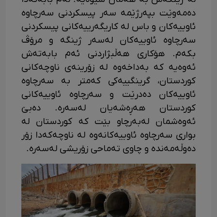
دەمەوێت بپەرژێمە سەر پیسکردنی سەرچاوە
ئاوییەکان و باس لە کاریگەرییەکانی پیسکردنی
سەرچاوە ئاوییەکان لەسەر ژینگە و مرۆڤ
بکەم. هۆکاری هەڵبژاردنی ئەم بابەتەش
ئەوەیە کە بەداخەوە لە زۆرینەی ناوچەکانی
کوردستان، گرینگییەکی کەمتر بە سەرچاوە
ئاوییەکان دەدرێت و سەرچاوە ئاوییەکانی
کوردستان هەڕەشەیان لەسەرە. دەبێ
ئەوەشمان لەبەرچاو بێت کە کوردستان لە
بواری سەرچاوە ئاوییەکانەوە لە ناوچەکەدا زۆر
دەوڵەمەندە و چاوی تەماحی زۆریشی لەسەرە.