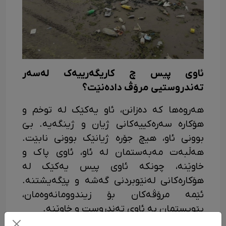
ئاوی پیس چ کاریگەرییەک لەسەر
تەندروستیی مرۆڤ دادەنێت؟
هەروەها کە دەزانن، ئاو یەکێک لە توخم و
هۆکارە سەرەکییەکانی ژیان و ژینگەیە. بێ
بوونی ئاو، هیچ جۆرە ژیانێک بوونی نابێت.
هەڵبەت مەبەستمان لە ئاو، ئاوی پاک و
خاوێنە، چونکە ئاوی پیس یەکێک لە
هۆکارەکانی لەنێوبردنی گەشە و پێگەیشتنە.
ئێمە مرۆڤەکان بۆ زیندوومانەوەمان،
پێویستمان بە ئاوی تەندروست و خاوێنە.