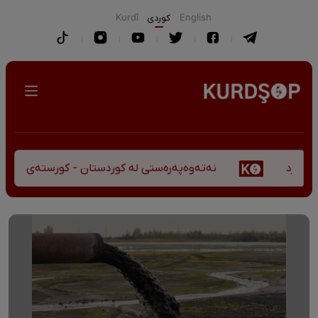
English
كوردی
Kurdî
نەتەوەپەرەستی لە کوردستان - کورستەی پێشڤەچوونی م