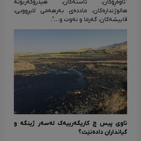
"ئاوەڕۆکان، ئاسنەکان، هیدرۆکەربۆنە
هالوژندارەکان، ماددەی بەرهەمی لایڕووبی،
قاییشەکان، گەرما و نەوت و...".
ئاوی پیس چ کاریگەرییەک لەسەر ژینگە و
گیانداران دادەنێت؟