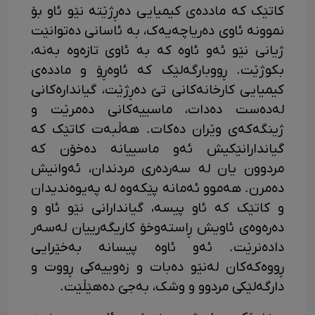
کاتێک کە ماددەی کیمیایی دەڕژێتە نێو ئاو بۆ
نموونە ئاوی دەریاچەیەک، بە ئاسانی دەتوانێت
ژیانی نێو ئەو ئاوە کە بە ئاوی تازەوە بەنە،
بکوژێت. ڕووبارگەلێک کە ئاوەڕۆ و ماددەی
کیمیایی کارخانەکانی تێ دەڕژێت، گیاندارەکانی
لەدەست دەدات، ماسییەکانی دەمرێت و
ژینگەکەی وێران دەکات. هەڵبەت کاتێک کە
گیاندارانێکیش ئەو ماسییانە دەخۆن کە
مردوون یان لە سەردەری مردندان، ئەوانیش
دەمرن. هەموو ئەمانە پێکەوە لە پەیوەندیدان
و کاتێک کە ئاو پیسە، گیاندارانی نێو ئاو و
دەرەوەی ئاویش ڕاستەوخۆ کاریگەرییان لەسەر
دادەنرێت. ئەو ئاوە پیسانە بەخێرایی
ڕووەکەکان لەنێو دەبات و زەوییەکی ڕووت و
دارگەلێکی مردوو و وشک، بەجێ دەهێڵێت.