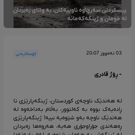
پیسکردنی سەرچاوە ئاوییەکان، بە واتای زەبردان
لە خۆمان و ژینگەکەمانە
03 تەمووز 20:07
کۆمەڵایەتی
- ڕۆژ قادری
لە هەندێک ناوچەی کوردستان، ژینگەپارێزی تا
ڕادەیەک بووە بە کەلتوور، بەڵام بەداخەوە لە
هەندێک ناوچە بەو شێوەیە نییە! ژینگەپارێزی
ڕەهەندی جۆراوجۆری هەیە، هەروەها زەبردان
لە ژینگەش بە هەمان شێوەیە. لەم بابەتەدا