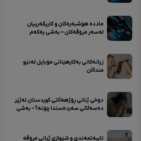
ماددە هۆشبەرەکان و کاریگەرییان
لەسەر مرۆڤەکان – بەشی یەکەم
زیانەکانی بەکارهێنانی مۆبایل لەنێو
منداڵان
دۆخی ژنانی ڕۆژهەڵاتی کوردستان لەژێر
دەسەڵاتی سەردەستدا چۆنە؟ - بەشی
دووەم
تایبەتمەندی و شێوازی ژیانی مرۆڤە