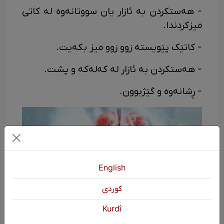
- هەستکردن بە ئازار یان سووتانەوە لە کاتی
میزکردندا.
- کاتێک پێویستە زوو زوو میز بکەیت.
- هەستکردن بە ئازار لە کەلەکە و پشت.
- ڕشانەوە و گێژبوون.
English
كوردی
Kurdî
دەرمانکردنی نەخۆشییەکانی گورچیلە