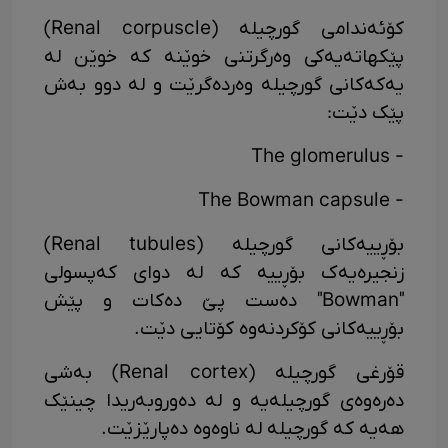
کۆئەندامی گورچیلە (Renal corpuscle)
پێکهاتەیەکی وەرگرتنی خوێنە کە خوێن لە
یەکەکانی گورچیلە وەردەگرێت و لە دوو بەش
پێک دێت:
- The glomerulus
- The Bowman capsule
بۆڕییەکانی گورچیلە (Renal tubules)
زنجیرەیەک بۆڕییە کە لە دوای کەپسولی
"Bowman" دەست پێ دەکات و پێش
بۆڕییەکانی کۆکردنەوە کۆتایی دێت.
قۆرغی گورچیلە (Renal cortex) بەشی
دەرەوەی گورچیلەیە و لە دەوروبەریدا چینێک
هەیە کە گورچیلە لە ناوەوە دەپارێزێت.