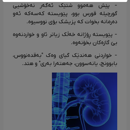
- پێش هەموو شتێک ئەگەر نەخۆشیی
گورچیلە قورس بوو، پێویستە کەسەکە ئەو
دەرمانە بخوات کە پزیشک بۆی نووسیوە.
- پێویستە ڕۆژانە خەڵک زیاتر ئاو و خواردنەوە
بێ گازەکان بخۆنەوە.
- خواردنی هەندێک گیای وەک "بەقدەنووس،
بابوونج، یانەسوون، جەهتەرا بەری" و هتد.