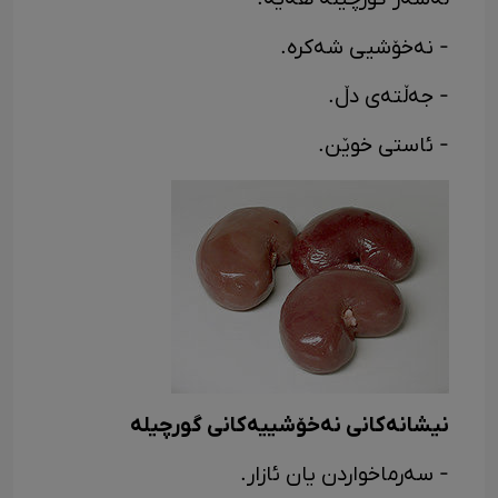
- نەخۆشیی شەکرە.
- جەڵتەی دڵ.
- ئاستی خوێن.
نیشانەکانی نەخۆشییەکانی گورچیلە
- سەرماخواردن یان ئازار.