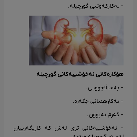
- لەکارکەوتنی گورچیلە.
هۆکارەکانی نەخۆشییەکانی گورچیلە
- بەساڵاچوویی.
- بەکارهێنانی جگەرە.
- گەرم نەبوون.
- نەخۆشییەکانی تری لەش کە کاریگەرییان
لەسەر گورچیلە هەیە.