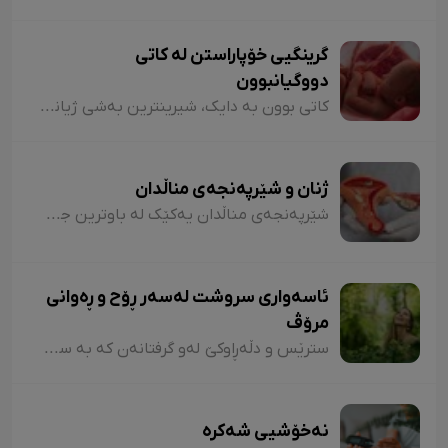
گرینگیی خۆپاراستن لە کاتی
دووگیانبوون
کاتی بوون بە دایک، شیرینترین بەشی ژیانی هەر ژنێکە. چاوەدێری و ئاگالێبوون لە دەورانی دووگیانبوون، گرینگترین کارێکە کە دایک و کەسانی دەوروبەری دەتوانن بۆ تەندروستیی ئاوەلەمە و کۆرپەڵە بیکەن.
ژنان و شێرپەنجەی مناڵدان
شێرپەنجەی مناڵدان یەکێک لە باوترین جۆرەکانی شێرپەنجەیە لە نێوان ژنان. هەبوونی زانیاری لەبارەی نیشانەکانی ئەم نەخۆشییە و ناسینی خێرای، کاریگەریی زۆری لەسەر چارەسەرکردنەکەی هەیە. خوێنڕێژیی نائاسایی باوترین نیشانەی شێرپەنجەی مناڵدانە.
ئاسەواری سروشت لەسەر ڕۆح و ڕەوانی
مرۆڤ
سترێس و دڵەڕاوکێ لەو گرفتانەن کە بە سانایی دەتوانن هەڕەشە لە سڵامەتی بکەن. گەڕان و پیاسە لە نێو سروشتدا دەتوانێ ئەو گرفتانە بتارێنێ و لەشساغتر بن. توێژینەوەی لێکۆلەران نیشانی داوە ئەو کەسانەی چەند کاتژمێر لە ڕۆژدا لە نێو سروشت یا سەوزاییی پارکەکانی شار تێپەڕ دەکەن، کۆرتیزۆلی لەشیان لە سەتی بیست کەمترە. هۆرمۆنی کۆرتیزۆل" لەش تووشی سترێس دەکا.
نەخۆشیی شەکرە