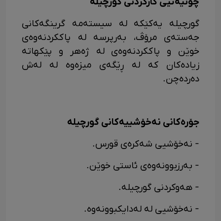
چۆنیەتیی کارکردنی گورچیلە
گورچیلە یەکێکە لە سیستەمە گرینگەکانی
جەستەی مرۆڤ، بەرپرسە لە پاککردنەوەی
خوێن و پاککردنەوەی لە ژەهر و پێکهاتە
زیادەکان کە لە ڕێگەی میزەوە لە لەش
دەردەچن.
جۆرەکانی نەخۆشییەکانی گورچیلە
- نەخۆشیی شەکرەی قورس.
- بەرزبوونەوەی ئاستی خوێن.
- هەوکردنی گورچیلە.
- نەخۆشیی لە لەدایکبوونەوە.