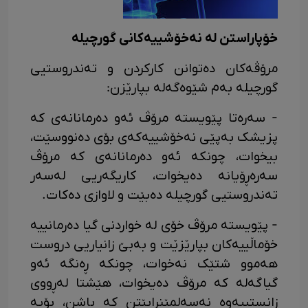
خۆپاراستن لە نەخۆشییەکانی گورچیلە
مرۆڤەکان دەتوانن کارکردن و تەندروستیی
گورچیلە بەم شێوەگەلە بپارێزن:
- سەرەتا پێویستە مرۆڤ ئەو دەرمانانەی کە
پزیشک بەپێی نەخۆشییەکەی بۆی دەنووسێت،
بیخوات، چونکە ئەو دەرمانانەی کە مرۆڤ
سەرەڕۆیانە دەیخوات، کاریگەریی لەسەر
تەندروستیی گورچیلە دەبێت و لاوازی دەکات.
- پێویستە مرۆڤ خۆی لە خواردنی گیا دەرمانییە
خۆماڵییەکان بپارێزێت و بەبێ زانیاریی دروست
هەموو شتێک نەخوات، چونکە ڕەنگە ئەو
گیاگەلە کە مرۆڤ دەیخوات، هێشتا لەڕووی
زانستییەوە نەسەلمێنرابێتن کە باشن، بۆیە