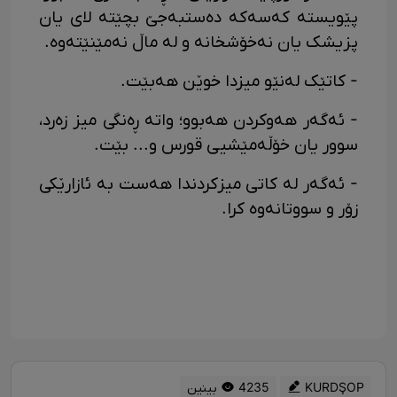
پێویستە کەسەکە دەستبەجێ بچێتە لای یان
پزیشک یان نەخۆشخانە و لە ماڵ نەمێنێتەوە.
- کاتێک لەنێو میزدا خوێن هەبێت.
- ئەگەر هەوکردن هەبوو؛ واتە ڕەنگی میز زەرد،
سوور یان خۆڵەمێشیی قورس و... بێت.
- ئەگەر لە کاتی میزکردندا هەست بە ئازارێکی
زۆر و سووتانەوە کرا.
KURDŞOP
4235 بینین