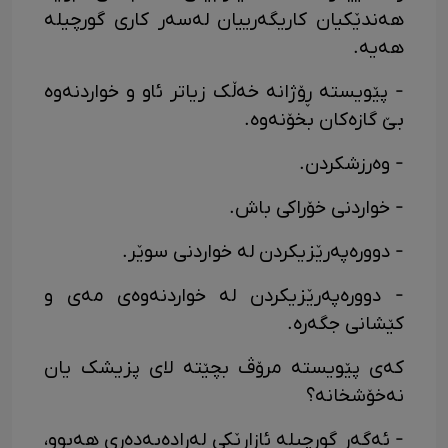
هەندێکیان کاریگەرییان لەسەر کاری گورچیلە
هەیە.
- پێویستە ڕۆژانە خەڵک زیاتر ئاو و خواردنەوە
بێ گازەکان بخۆنەوە.
- وەرزشکردن.
- خواردنی خۆراکی باش.
- دوورەپەرێزیکردن لە خواردنی سوێر.
- دوورەپەرێزیکردن لە خواردنەوەی مەی و
کێشانی جگەرە.
کەی پێویستە مرۆڤ بچێتە لای پزیشک یان
نەخۆشخانە؟
- ئەگەر گورچیلە ئازارێکی لەڕادەبەدەری هەبوو،