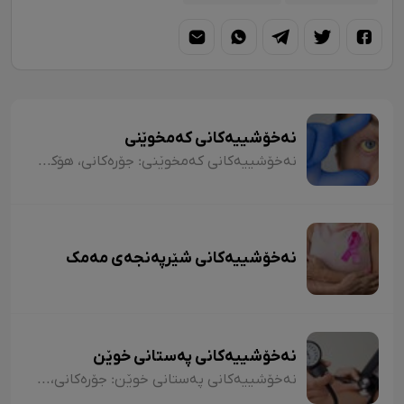
نەخۆشییەکانی کەمخوێنی
نەخۆشییەکانی کەمخوێنی: جۆرەکانی، هۆکارەکان، نیشانەکان، شێوازی چارەسەرکردن و کەی پێویستە مرۆڤ بچێتە نەخۆشخانە یان لای پزیشک؟
نەخۆشییەکانی شێرپەنجەی مەمک
نەخۆشییەکانی پەستانی خوێن
نەخۆشییەکانی پەستانی خوێن: جۆرەکانی، هۆکارەکان، نیشانەکان، شێوازی چارەسەرکردن و کەی پێویستە مرۆڤ بچێتە نەخۆشخانە یان بۆ لای پزیشک؟