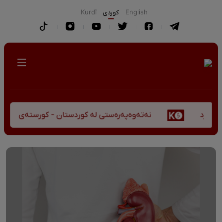
English
كوردی
Kurdî
نەتەوەپەرەستی لە کوردستان - کورستەی پێشڤەچوونی 