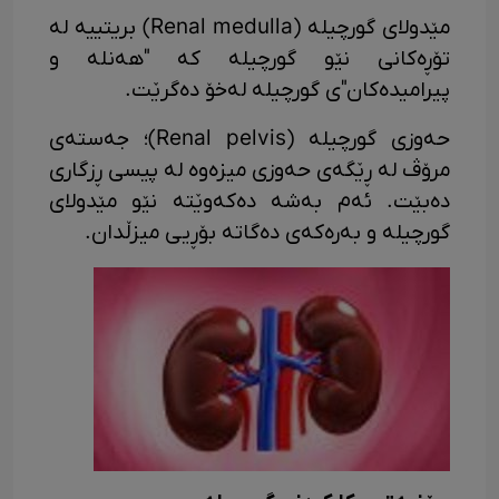
مێدولای گورچیلە (Renal medulla) بریتییە لە
تۆڕەکانی نێو گورچیلە کە "هەنلە و
پیرامیدەکان"ی گورچیلە لەخۆ دەگرێت.
حەوزی گورچیلە (Renal pelvis)؛ جەستەی
مرۆڤ لە ڕێگەی حەوزی میزەوە لە پیسی ڕزگاری
دەبێت. ئەم بەشە دەکەوێتە نێو مێدولای
گورچیلە و بەرەکەی دەگاتە بۆڕیی میزڵدان.