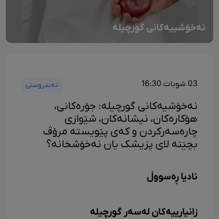
نەخۆشییەکانی گورچیلە
03 شوبات 16:30
تەندروستی
نەخۆشیەکانی گورچیلە: جۆرەکانی،
هۆکارەکان، نیشانەکان، شێوازی
چارەسەرکردن و کەی پێویستە مرۆڤ
بچێتە لای پزیشک یان نەخۆشخانە؟
نادیا ڕەسووڵ
زانیارییەکان لەسەر گورچیلە