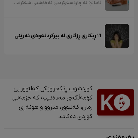
ئامانج لە چارەسەرکردنی نەخۆشیی شەکرە، گەڕانەوەی شەکری خوێن بۆ ئاستی ئاساییی خۆیە، هەروەها ڕێگریکردن لە پێشکەوتنی ئاستی شەکرە. جگە لەوەش بۆ پاراستنی نەخۆشە لە جەڵتەی دڵ و مێشک. واتە نەخۆشی شەکرە دەبێ ئاستی شەکر لە خوێندا لە ٧٪ بهێڵێتەوە و ڕێژەی شەکرەکەی لەنێوان ١٤٠/٩٠ بێت.
١٦ ڕێکاری ڕزگاری لە بیرکردنەوەی نەرێنی
کوردشۆپ ڕێکخراوێکی کەلتووریی
کۆمەڵگەی مەدەنییە کە خزمەتی
زمان، کەلتوور، مێژوو و ‎هونەری
کوردی دەکات.
پەیوەندی