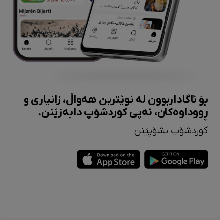
بۆ ئاگاداربوون لە نوێترین هەواڵ، زانیاری و
ڕووداوەکان، ئەپی کوردشۆپ دابەزێنن.
کوردشۆپ بشۆپێنن