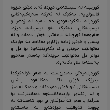
گورچیلە لە سیستەمی میزدا، ئەندامێکی شێوە
فاسۆلیایە. یەکێک لە ئەرکە سەرەکییەکانی
گورچیلە پاککردنەوەی جەستەیە لە ژەهر و
پیسییەکان. یەکێک لەو پیسییانە، میزە.
هەروەها گورچیلە یارمەتیی خوێن دەدات و لە
پیسی و خوێی زیادە ڕزگاری دەکات، بە جۆرێک
دەتوانێت خوێنی پاک بگەڕێنێتەوە بۆ دڵ و
دواتر دڵ دەتوانێت خوێنەکە بەسەر هەموو
جەستەدا بڵاو بکاتەوە.
گورچیلەیەکی تەندروست لە هەر خولەکێکدا
لیترێک خوێن پاک دەکاتەوە، پاشان
پیسییەکانی نێو خوێن دەردەکات و دەیکاتە میز
و لە ڕێگەی بۆڕییەکانییەوە دەیاننێرێت بۆ
میزڵدان. هەر کە میزڵدان پڕ بوو، کەسەکە بە
چوونە تەوالێت میزەکەی لە جەستەی