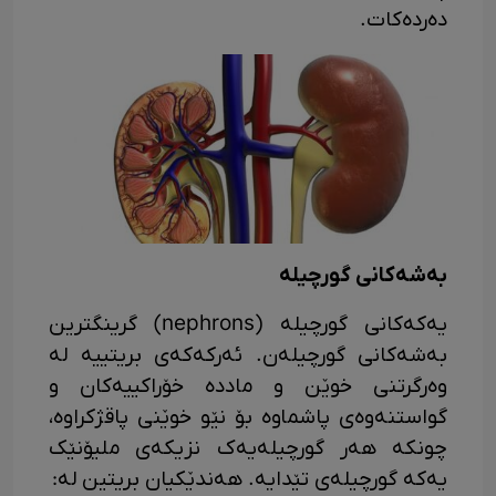
دەردەکات.
بەشەکانی گورچیلە
یەکەکانی گورچیلە (nephrons) گرینگترین
بەشەکانی گورچیلەن. ئەرکەکەی بریتییە لە
وەرگرتنی خوێن و ماددە خۆراکییەکان و
گواستنەوەی پاشماوە بۆ نێو خوێنی پاقژکراوە،
چونکە هەر گورچیلەیەک نزیکەی ملیۆنێک
یەکە گورچیلەی تێدایە. هەندێکیان بریتین لە: