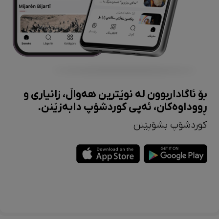
بۆ ئاگاداربوون لە نوێترین هەواڵ، زانیاری و
ڕووداوەکان، ئەپی کوردشۆپ دابەزێنن.
کوردشۆپ بشۆپێنن