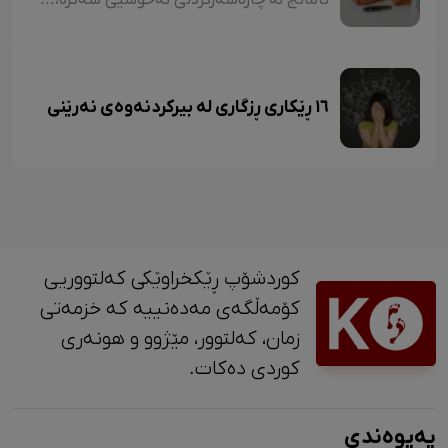
١٦ ڕێکاری ڕزگاری لە بیرکردنەوەی نەرێنی
کوردشۆپ ڕێکخراوێکی کەلتووریی
کۆمەڵگەی مەدەنییە کە خزمەتی
زمان، کەلتوور، مێژوو و ‎هونەری
کوردی دەکات.
پەیوەندی