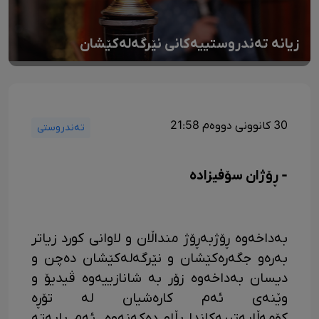
زیانە تەندروستییەکانی نێرگەلەکێشان
30 کانوونی دووەم 21:58
تەندروستی
- ڕۆژان سۆفیزادە
بەداخەوە ڕۆژبەڕۆژ منداڵان و لاوانی کورد زیاتر
بەرەو جگەرەکێشان و نێرگەلەکێشان دەچن و
دیسان بەداخەوە زۆر بە شانازییەوە ڤیدیۆ و
وێنەی ئەم کارەشیان لە تۆڕە
کۆمەڵایەتییەکاندا بڵاو دەکەنەوە. ئەم بابەتە