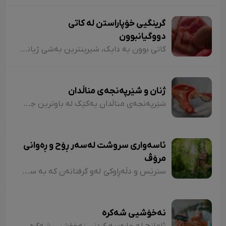
گرینگیی خۆپاراستن لە کاتی
دووگیانبوون
کاتی بوون بە دایک، شیرینترین بەشی ژیانی هەر ژنێکە. چاوەدێری و ئاگالێبوون لە دەورانی دووگیانبوون، گرینگترین کارێکە کە دایک و کەسانی دەوروبەری دەتوانن بۆ تەندروستیی ئاوەلەمە و کۆرپەڵە بیکەن.
ژنان و شێرپەنجەی مناڵدان
شێرپەنجەی مناڵدان یەکێک لە باوترین جۆرەکانی شێرپەنجەیە لە نێوان ژنان. هەبوونی زانیاری لەبارەی نیشانەکانی ئەم نەخۆشییە و ناسینی خێرای، کاریگەریی زۆری لەسەر چارەسەرکردنەکەی هەیە. خوێنڕێژیی نائاسایی باوترین نیشانەی شێرپەنجەی مناڵدانە.
ئاسەواری سروشت لەسەر ڕۆح و ڕەوانی
مرۆڤ
سترێس و دڵەڕاوکێ لەو گرفتانەن کە بە سانایی دەتوانن هەڕەشە لە سڵامەتی بکەن. گەڕان و پیاسە لە نێو سروشتدا دەتوانێ ئەو گرفتانە بتارێنێ و لەشساغتر بن. توێژینەوەی لێکۆلەران نیشانی داوە ئەو کەسانەی چەند کاتژمێر لە ڕۆژدا لە نێو سروشت یا سەوزاییی پارکەکانی شار تێپەڕ دەکەن، کۆرتیزۆلی لەشیان لە سەتی بیست کەمترە. هۆرمۆنی کۆرتیزۆل" لەش تووشی سترێس دەکا.
نەخۆشیی شەکرە
ئامانج لە چارەسەرکردنی نەخۆشیی شەکرە، گەڕانەوەی شەکری خوێن بۆ ئاستی ئاساییی خۆیە، هەروەها ڕێگریکردن لە پێشکەوتنی ئاستی شەکرە. جگە لەوەش بۆ پاراستنی نەخۆشە لە جەڵتەی دڵ و مێشک. واتە نەخۆشی شەکرە دەبێ ئاستی شەکر لە خوێندا لە ٧٪ بهێڵێتەوە و ڕێژەی شەکرەکەی لەنێوان ١٤٠/٩٠ بێت.