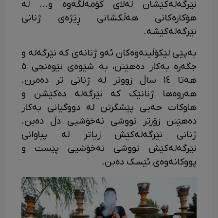
نێرگەلەکێشان لەلای کۆمەڵگەوە و... لە
هۆکارەکانی هەڵکشانی ڕێژەی ژنانی
نێرگەلەکێشە.
بەپێی لێکۆڵینەوەکان ئەو ژنانەی کە نێرگەلە و
جگەرە بەکار دەهێنن، بە شێوەی نێوەنجی ٥
هەتا ١٤ ساڵ زووتر لە ژنانی تر دەمرن.
هەروەها ژنانێک کە نێرگەلە دەکێشن و
هاوکات حەبی پێشگرتن لە دووگیانی بەکار
دەهێنن زۆرتر تووشی نەخۆشیی دڵ دەبن.
ژنانی نێرگەلەکێش زیاتر لە پیاوانی
نێرگەلەکێش تووشی نەخۆشیی پێست و
پووکانەوەی ئێسک دەبن.