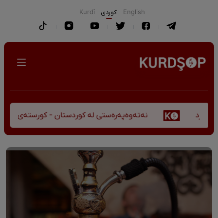
English
كوردی
Kurdî
نەتەوەپەرەستی لە کوردستان - کورستەی پێشڤەچوونی 