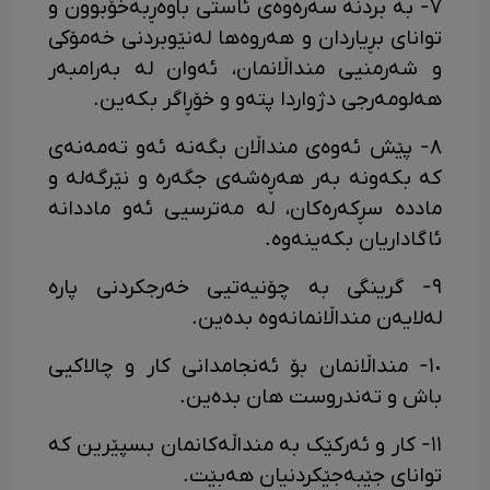
٧- بە بردنە سەرەوەی ئاستی باوەڕبەخۆبوون و
توانای بڕیاردان و هەروەها لەنێوبردنی خەمۆکی
و شەرمنیی منداڵانمان، ئەوان لە بەرامبەر
هەلومەرجی دژواردا پتەو و خۆڕاگر بکەین.
٨- پێش ئەوەی منداڵان بگەنە ئەو تەمەنەی
کە بکەونە بەر هەڕەشەی جگەرە و نێرگەلە و
ماددە سڕکەرەکان، لە مەترسیی ئەو ماددانە
ئاگاداریان بکەینەوە.
٩- گرینگی بە چۆنیەتیی خەرجکردنی پارە
لەلایەن منداڵانمانەوە بدەین.
١٠- منداڵانمان بۆ ئەنجامدانی کار و چالاکیی
باش و تەندروست هان بدەین.
١١- کار و ئەرکێک بە منداڵەکانمان بسپێرین کە
توانای جێبەجێکردنیان هەبێت.