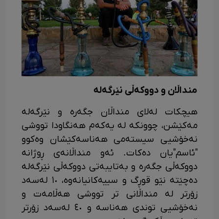
منداڵان و دووکەڵی نێرگەلە
هیچکات لەلای منداڵان جگەرە و نێرگەلە
مەکێشن، چوونکە لە یەکەم هەنگاودا تووشی
نەخۆشیی سیستەمی هەناسەکێشان وەکوو
"ئاسم"یان دەکات. ئەو منداڵانەی ڕوژانە
دووکەڵی جگەرە و بەتایبەتی دووکەڵی نێرگەلە
دەچێتە نێو قوڕگ و سییەکانیانەوە، ١٠ لەسەد
زۆرتر لە منداڵانی تر تووشی هەڵامەت و
نەخۆشیی توندی هەناسە و ٤٠ لەسەد زۆرتر