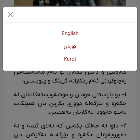
لەمبارەوە ئەرکی بنەماڵەکان چییە؟
دەبێ بزانین کە بنەماڵەکان کاریگەریی
English
ڕاستەوخۆیان لەسەر هەڵسوکەوتی منداڵانیان
هەیە. بنەماڵە دەتوانێت بە هەڵبژاردنی
كوردی
گەشتوگوزارێکی تەندروست و ڕەچاوکردنی
Kurdî
هەڵسوکەوتی دروست، داهاتووی منداڵانیان
گەرەنتی و دابین بکەن، بۆ ئەم مەبەستەش
ڕەچاوکردنی ئەم ڕێکارانە گرینگ و پێویستن:
١- بۆ پاراستنی خۆمان و خۆشەویستەکانمان لە
جگەرە و نێرگەلە دووری بگرین یان هیچکات
لەنێو خانوودا بەکاریان نەهێنین.
٢- داوا لە خەڵک بکەین کە لەلای ئێمە و لە
دەوروبەرمان جگەرە و نێرگەلە نەکێشن یان