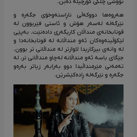
تووشی چڵکی گورچیلە دەبن.
هەروەها دووکەڵی ناڕاستەوخۆی جگەرە و
نێرگەلە لەسەر هۆش و ئاستی فێربوون لە
قوتابخانەی منداڵان کاریگەری دادەنێت. بەپێی
لێکۆڵینەوەکان ئەو منداڵانە لە قوتابخانەدا و
لە وانەی بیرکاریدا لاوازتر لە منداڵانی تر بوون.
جێگای باسە ئەو منداڵانە لەچاو منداڵانی تر، لە
تەمەنی مێرمنداڵیدا دوو بەرابەر زیاتر بەرەو
جگەرە و نێرگەلە ڕادەکێشرێن.