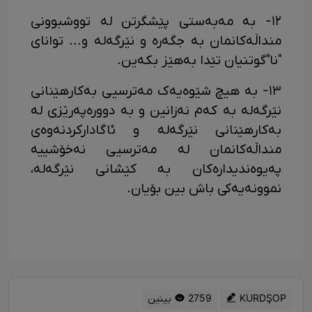
١٢- بە مەبەستی پێشگرتن لە تووشبوونی
منداڵەکانمان بە جگەرە و نێرگەلە و... توانای
"نا"گوتنیان تێدا بەهێز بکەین.
١٣- بە هیچ شێوەیەک مەترسیی بەکارهێنانی
نێرگەلە بە کەم نەزانین و بە دوورەپەرێزی لە
بەکارهێنانی نێرگەلە و ئاگادارکردنەوەی
منداڵەکانمان لە مەترسیی نەخۆشییە
پەیوەندیدارەکان بە کێشانی نێرگەلە،
نموونەیەکی باش بین بۆیان.
KURDŞOP
2759 بینین