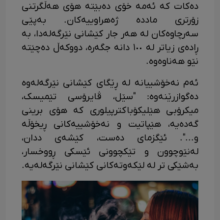
دەکات کە ئەمە خۆی دەبێتە هۆی هەڵگرتنی
زۆرتری ماددە ژەهراوییەکان. بەپێی
سەرچاوەکان لە هەر جار کێشانی نێرگەلەدا، بە
ڕادەی زیاتر لە ١٠٠ دانە جگەرە، دووکەڵ دەچێتە
نێو هەناوەوە.
ئەم نەخۆشییانە لە ڕێگای کێشانی نێرگەلەوە
دەگوازرێنەوە: "سێل، ڤایرۆسی تێمیسک،
میکرۆبی هێلیکۆباکترپیلوری کە هۆی برینی
گەدەیە، هێپاتیت و نەخۆشییەکانی ڕیخۆڵە
و...". ئێگزمای دەست، کێشەی ددان،
لەنێوچوون و تێکچوونی ئێسکی ڕووخسار،
بەشێکی تر لە لێکەوتەکانی کێشانی نێرگەلەیە.