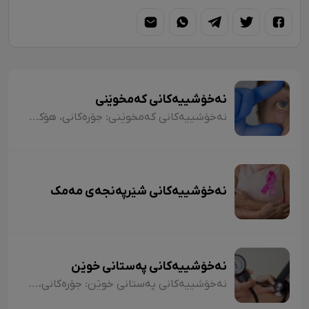
نەخۆشییەکانی کەمخوێنی
نەخۆشییەکانی کەمخوێنی: جۆرەکانی، هۆکارەکان، نیشانەکان، شێوازی چارەسەرکردن و کەی پێویستە مرۆڤ بچێتە نەخۆشخانە یان لای پزیشک؟
نەخۆشییەکانی شێرپەنجەی مەمک
نەخۆشییەکانی پەستانی خوێن
نەخۆشییەکانی پەستانی خوێن: جۆرەکانی، هۆکارەکان، نیشانەکان، شێوازی چارەسەرکردن و کەی پێویستە مرۆڤ بچێتە نەخۆشخانە یان بۆ لای پزیشک؟