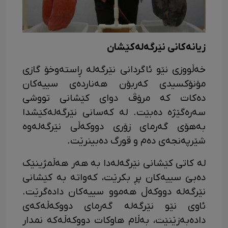
زیانەکانی نێرگەلەکێشان
خەڵووزی نێو ئاگردانی نێرگەلە ڕاستەوخۆ گازی
مۆنۆکسیدی کەربۆن هەناردەی سییەکان
دەکات کە مرۆڤ دوای کێشانی تووشی
سەرەگێژە دەبێت. لە کەسانی نێرگەلەکێشدا
بەهۆی گەرمای زۆری دووکەڵی نێرگەله‌وە
شێرپەنجەی دەم و قورگ دەبینرێت.
لە کاتی کێشانی نێرگەلەدا بە هەر هەڵمژینێک
دەبێ سییەکان پڕ بکرێت، کەواتە بە کێشانی
نێرگەلە دووکەڵ هەموو سییەکان دادەگرێت.
ئاوی نێو نێرگەلە گەرمای دووکەڵەکەی
دادەبەزێنێت، بەڵام هاوکات دووکەڵەکە نمدار