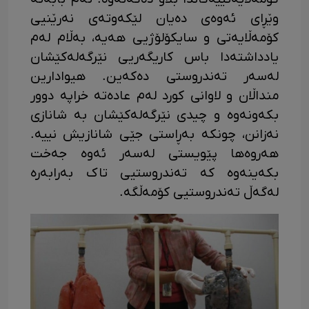
وێڕای ئەوەی دەیان لێکەوتەی نەرێنیی
کۆمەڵایەتی و سایکۆلۆژیی هەیە، بەڵام لەم
یادداشتەدا باس کاریگەریی نێرگەلەکێشان
لەسەر تەندروستی دەکەین. هیوادارین
منداڵان و لاوانی کورد لەم عادەتە خراپە دوور
بکەونەوە و چیدی نێرگەلەکێشان بە شانازی
نەزانن، چونکە بەڕاستی جێی شانازیش نییە.
هەروەها پێویستی لەسەر ئەوە جەخت
بکەینەوە کە تەندروستیی تاک بەرابەرە
لەگەڵ تەندروستیی کۆمەڵگە.