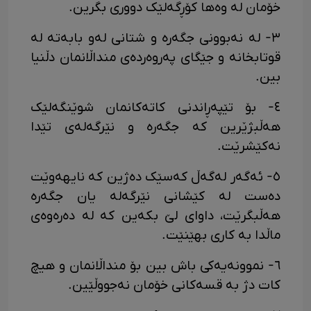
خۆمان لە وەها کۆڕگەلێک دووری بگرین.
٣- لە نەبوونی جگەرە و شتانی لەو بابەتە لە
قوتابخانە و جێگای پەروەردەی منداڵانمان دڵنیا
بین.
٤- بۆ تێپەڕاندنی کاتەکانمان شوێنگەلێک
هەڵبژێرین کە جگەرە و نێرگەلەی تێدا
نەکێشرێت.
٥- ئەگەر لەگەڵ کەسێک دەژین کە نایهەوێت
دەست لە کێشانی نێرگەلە یان جگەرە
هەڵبگرێت، داوای لێ بکەین کە لە دەرەوەی
ماڵدا بە کاری بهێنێت.
٦- نموونەیەکی باش بین بۆ منداڵانمان و هیچ
کات دژ بە قسەکانی خۆمان نەجووڵێین.