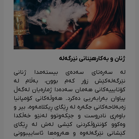
ژنان و بەکارهێنانی نێرگەلە
لە سەرەتای سەدەی بیستەمدا ژنانی
نێرگەلەکێش زۆر کەم بوون، بەڵام لە
کۆتایییەکانی هەمان سەدەدا ژمارەیان لەگەڵ
پیاوان بەرابەریی دەکرد. هەوڵەکانی کۆمپانیا
زەبەلاحەکانی جگەرە لە ڕێگای ڕیکلامەوە، بیر و
باوەڕی نادروست و جێکەوتوو لەنێو خەڵکدا
وەکوو کۆنترۆڵکردنی کێشی لەش لە ڕێگای
کێشانی نێرگەلەوە و هەروەها ئاساییبوونی