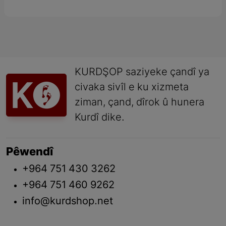
KURDŞOP saziyeke çandî ya
civaka sivîl e ku xizmeta
ziman, çand, dîrok û hunera
Kurdî dike.
Pêwendî
+964 751 430 3262
+964 751 460 9262
info@kurdshop.net