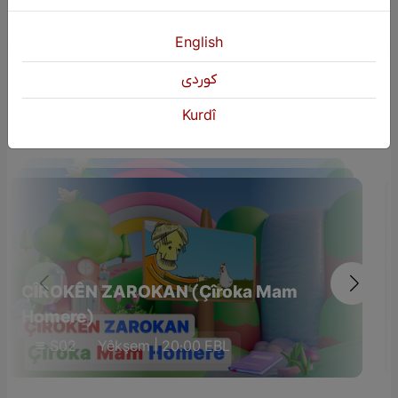
English
كوردی
Dûmahîk Bername
Kurdî
ÇÎROKÊN ZAROKAN (Çîroka Mam
Homere)
S02
Yêkşem | 20:00 EBL