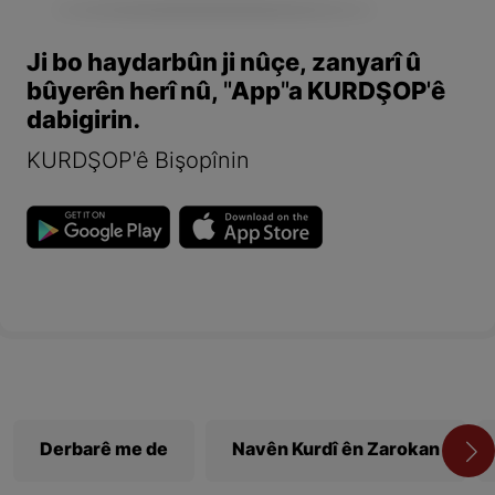
Ji bo haydarbûn ji nûçe, zanyarî û
bûyerên herî nû, "App"a KURDŞOP'ê
dabigirin.
KURDŞOP'ê Bişopînin
Derbarê me de
Navên Kurdî ên Zarokan