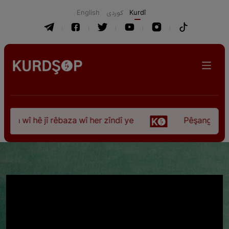
English
كوردی
Kurdî
 wî hê jî rêbaza wî her zîndî ye
Pêşangeha “Jîlem