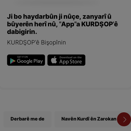
Ji bo haydarbûn ji nûçe, zanyarî û
bûyerên herî nû, "App"a KURDŞOP'ê
dabigirin.
KURDŞOP'ê Bişopînin
Derbarê me de
Navên Kurdî ên Zarokan