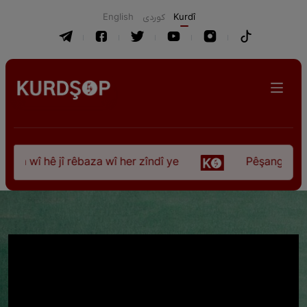
English
كوردی
Kurdî
 wî hê jî rêbaza wî her zîndî ye
Pêşangeha “Jîlem