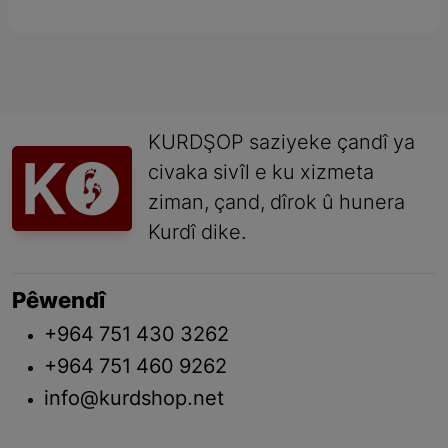
KURDŞOP saziyeke çandî ya
civaka sivîl e ku xizmeta
ziman, çand, dîrok û hunera
Kurdî dike.
Pêwendî
+964 751 430 3262
+964 751 460 9262
info@kurdshop.net