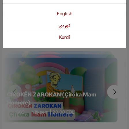
English
كوردی
Dûmahîk Bername
Kurdî
ÇÎROKÊN ZAROKAN (Çîroka Mam
Homere)
S02
Yêkşem | 20:00 EBL