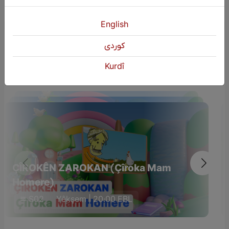
English
كوردی
Dûmahîk Bername
Kurdî
ÇÎROKÊN ZAROKAN (Çîroka Mam
Homere)
S02
Yêkşem | 20:00 EBL