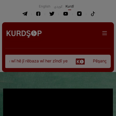
English
كوردی
Kurdî
 wî hê jî rêbaza wî her zîndî ye
Pêşangeha “Jîlem