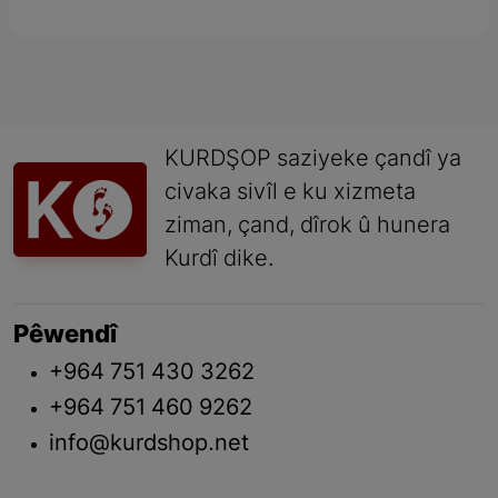
KURDŞOP saziyeke çandî ya
civaka sivîl e ku xizmeta
ziman, çand, dîrok û hunera
Kurdî dike.
Pêwendî
+964 751 430 3262
+964 751 460 9262
info@kurdshop.net