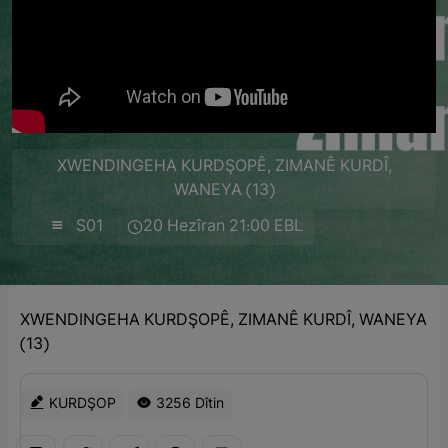
XWENDINGEHA KURDŞOPÊ, ZIMANÊ KURDÎ,
WANEYA (13)
S01
20 Hezîran 21:00 EBL
XWENDINGEHA KURDŞOPÊ, ZIMANÊ KURDÎ, WANEYA
(13)
KURDŞOP
3256 Dîtin