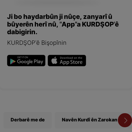
Ji bo haydarbûn ji nûçe, zanyarî û
bûyerên herî nû, "App"a KURDŞOP'ê
dabigirin.
KURDŞOP'ê Bişopînin
Derbarê me de
Navên Kurdî ên Zarokan