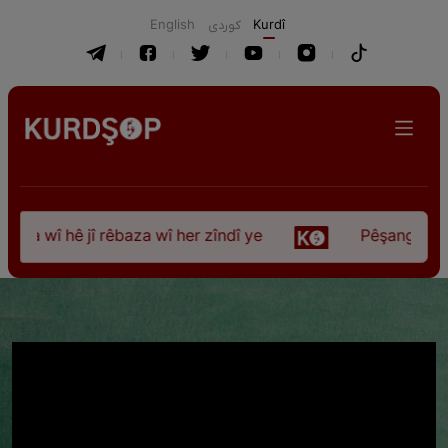
English
كوردی
Kurdî
 wî hê jî rêbaza wî her zîndî ye
Pêşangeha “Jîle