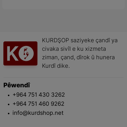
KURDŞOP saziyeke çandî ya
civaka sivîl e ku xizmeta
ziman, çand, dîrok û hunera
Kurdî dike.
Pêwendî
+964 751 430 3262
+964 751 460 9262
info@kurdshop.net