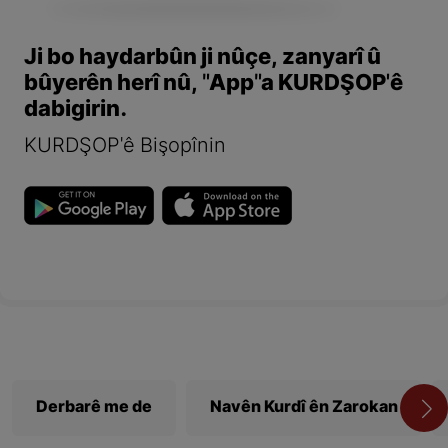
Ji bo haydarbûn ji nûçe, zanyarî û
bûyerên herî nû, "App"a KURDŞOP'ê
dabigirin.
KURDŞOP'ê Bişopînin
Derbarê me de
Navên Kurdî ên Zarokan