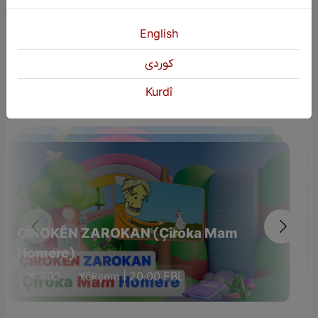
English
كوردی
Dûmahîk Bername
Kurdî
ÇÎROKÊN ZAROKAN (Çîroka Mam
Homere)
S02
Yêkşem | 20:00 EBL