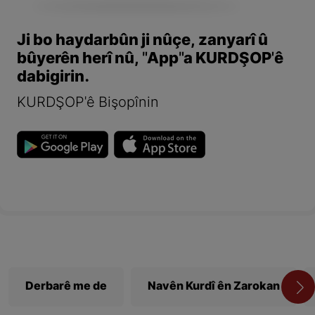
Ji bo haydarbûn ji nûçe, zanyarî û
bûyerên herî nû, "App"a KURDŞOP'ê
dabigirin.
KURDŞOP'ê Bişopînin
Derbarê me de
Navên Kurdî ên Zarokan