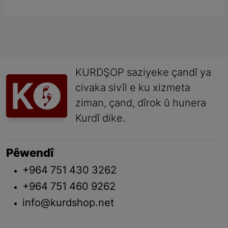
KURDŞOP saziyeke çandî ya
civaka sivîl e ku xizmeta
ziman, çand, dîrok û hunera
Kurdî dike.
Pêwendî
+964 751 430 3262
+964 751 460 9262
info@kurdshop.net