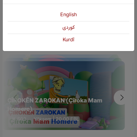
English
كوردی
Dûmahîk Bername
Kurdî
ÇÎROKÊN ZAROKAN (Çîroka Mam
Homere)
S02
Yêkşem | 20:00 EBL