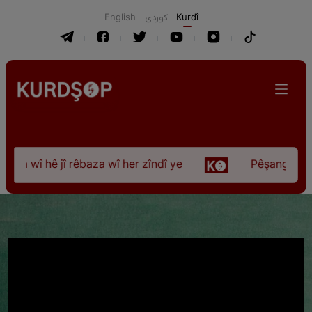
English
كوردی
Kurdî
 wî hê jî rêbaza wî her zîndî ye
Pêşangeha “Jîlem