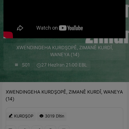
XWENDINGEHA KURDŞOPÊ, ZIMANÊ KURDÎ,
WANEYA (14)
S01
27 Hezîran 21:00 EBL
XWENDINGEHA KURDŞOPÊ, ZIMANÊ KURDÎ, WANEYA
(14)
KURDŞOP
3019 Dîtin