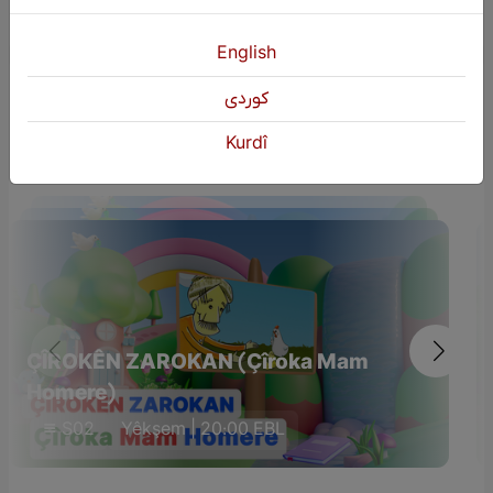
English
كوردی
Dûmahîk Bername
Kurdî
ÇÎROKÊN ZAROKAN (Çîroka Mam
Homere)
S02
Yêkşem | 20:00 EBL