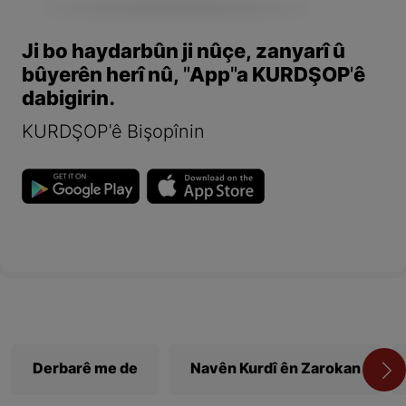
Ji bo haydarbûn ji nûçe, zanyarî û
bûyerên herî nû, "App"a KURDŞOP'ê
dabigirin.
KURDŞOP'ê Bişopînin
Derbarê me de
Navên Kurdî ên Zarokan