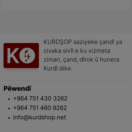
KURDŞOP saziyeke çandî ya
civaka sivîl e ku xizmeta
ziman, çand, dîrok û hunera
Kurdî dike.
Pêwendî
+964 751 430 3262
+964 751 460 9262
info@kurdshop.net