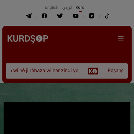
English
كوردی
Kurdî
 wî hê jî rêbaza wî her zîndî ye
Pêşangeha “Jîlem