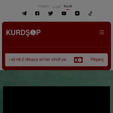
English
كوردی
Kurdî
 wî hê jî rêbaza wî her zîndî ye
Pêşangeha “Jîlem