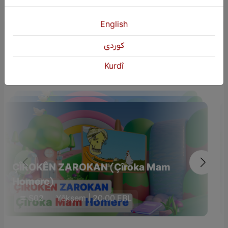
English
كوردی
Dûmahîk Bername
Kurdî
ÇÎROKÊN ZAROKAN (Çîroka Mam
Homere)
S02
Yêkşem | 20:00 EBL