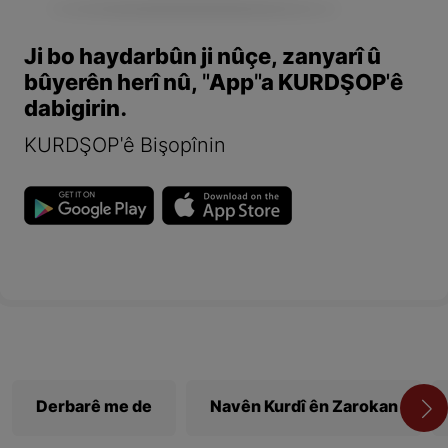
Ji bo haydarbûn ji nûçe, zanyarî û
bûyerên herî nû, "App"a KURDŞOP'ê
dabigirin.
KURDŞOP'ê Bişopînin
Derbarê me de
Navên Kurdî ên Zarokan