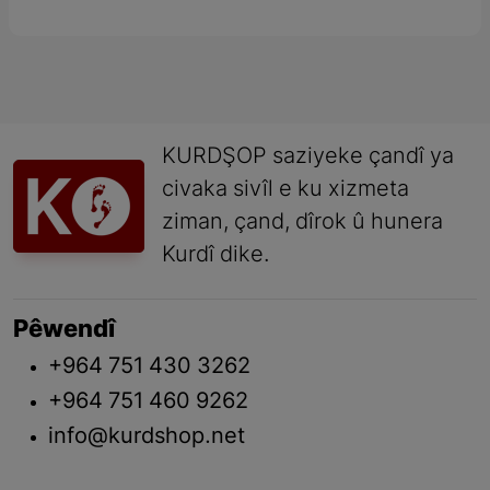
KURDŞOP saziyeke çandî ya
civaka sivîl e ku xizmeta
ziman, çand, dîrok û hunera
Kurdî dike.
Pêwendî
+964 751 430 3262
+964 751 460 9262
info@kurdshop.net