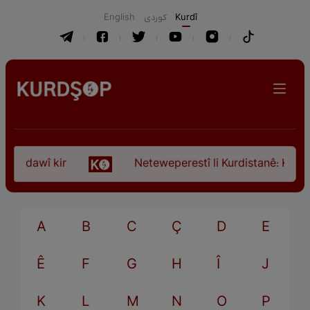
English
كوردی
Kurdî
ça dawî kir
Neteweperestî li Kurdistanê: Kurteya
A
B
C
Ç
D
E
Ê
F
G
H
Î
J
K
L
M
N
O
P