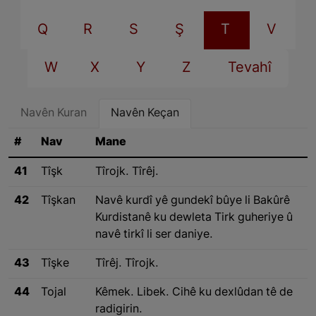
Q
R
S
Ş
T
V
W
X
Y
Z
Tevahî
Navên Kuran
Navên Keçan
#
Nav
Mane
41
Tîşk
Tîrojk. Tîrêj.
42
Tîşkan
Navê kurdî yê gundekî bûye li Bakûrê
Kurdistanê ku dewleta Tirk guheriye û
navê tirkî li ser daniye.
43
Tîşke
Tîrêj. Tîrojk.
44
Tojal
Kêmek. Libek. Cihê ku dexlûdan tê de
radigirin.