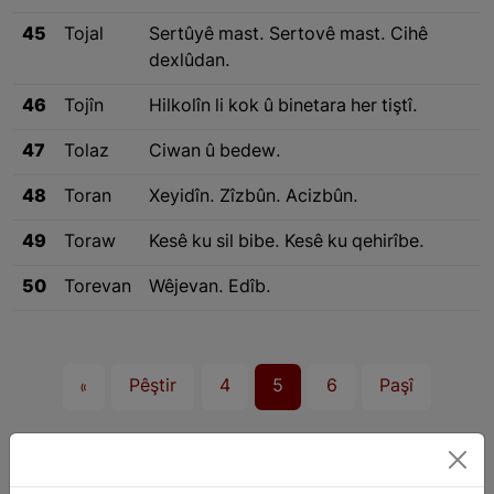
45
Tojal
Sertûyê mast. Sertovê mast. Cihê
dexlûdan.
46
Tojîn
Hilkolîn li kok û binetara her tiştî.
47
Tolaz
Ciwan û bedew.
48
Toran
Xeyidîn. Zîzbûn. Acizbûn.
49
Toraw
Kesê ku sil bibe. Kesê ku qehirîbe.
50
Torevan
Wêjevan. Edîb.
«
Pêştir
4
5
6
Paşî