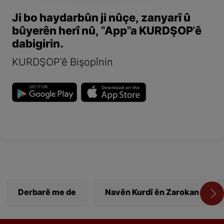
Ji bo haydarbûn ji nûçe, zanyarî û
bûyerên herî nû, "App"a KURDŞOP'ê
dabigirin.
KURDŞOP'ê Bişopînin
Derbarê me de
Navên Kurdî ên Zarokan