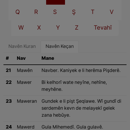
Q
R
S
Ş
T
V
W
X
Y
Z
Tevahî
Navên Kuran
Navên Keçan
#
Nav
Mane
21
Mawên
Navber. Kaniyek e li herêma Pişderê.
22
Mawer
Bi kelhorî wate neyîne, nehîne,
meyhêne.
23
Maweran
Gundek e li pişt Şeqlawe. Wî gundî di
serdemên kevn de melayekî gelek
zana hebûye.
24
Mawerd
Gula Mihemedî. Gula gulavê.