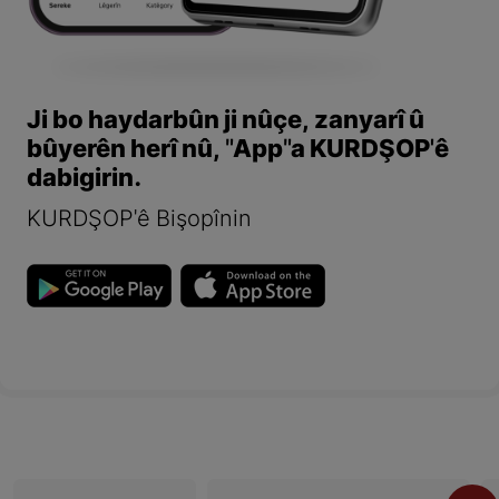
Ji bo haydarbûn ji nûçe, zanyarî û
bûyerên herî nû, "App"a KURDŞOP'ê
dabigirin.
KURDŞOP'ê Bişopînin