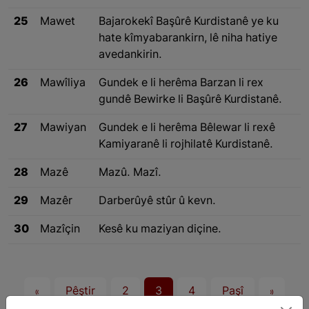
25
Mawet
Bajarokekî Başûrê Kurdistanê ye ku
hate kîmyabarankirn, lê niha hatiye
avedankirin.
26
Mawîliya
Gundek e li herêma Barzan li rex
gundê Bewirke li Başûrê Kurdistanê.
27
Mawiyan
Gundek e li herêma Bêlewar li rexê
Kamiyaranê li rojhilatê Kurdistanê.
28
Mazê
Mazû. Mazî.
29
Mazêr
Darberûyê stûr û kevn.
30
Mazîçin
Kesê ku maziyan diçine.
«
Pêştir
2
3
4
Paşî
»