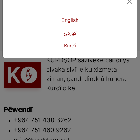
English
كوردی
Kurdî
KURDŞOP saziyeke çandî ya
civaka sivîl e ku xizmeta
ziman, çand, dîrok û hunera
Kurdî dike.
Pêwendî
+964 751 430 3262
+964 751 460 9262