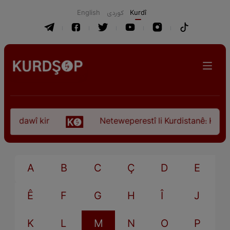
English
كوردی
Kurdî
ça dawî kir
Neteweperestî li Kurdistanê: Kurteya
A
B
C
Ç
D
E
Ê
F
G
H
Î
J
K
L
M
N
O
P